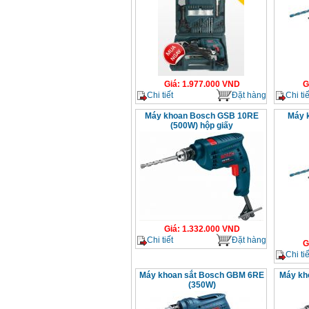
Giá
:
1.977.000
VND
G
Chi tiết
Đặt hàng
Chi tiế
Máy khoan Bosch GSB 10RE
Máy 
(500W) hộp giấy
Giá
:
1.332.000
VND
Chi tiết
Đặt hàng
G
Chi tiế
Máy khoan sắt Bosch GBM 6RE
Máy kh
(350W)