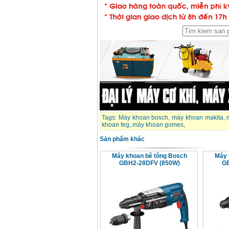
Tags:
Máy khoan bosch
,
máy khoan makita
,
khoan feg
,
máy khoan gomes
,
Sản phẩm khác
Máy khoan bê tông Bosch
Máy 
GBH2-28DFV (850W)
GB