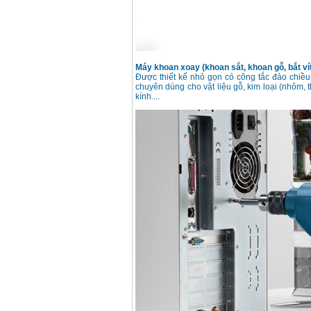
Makita HP1630
(16mm) 710W
Giá
:
1697000
VND
Máy khoan Bosch
GSB 13RE (650W)
Máy khoan xoay (khoan sắt, khoan gỗ, bắt ví
hộp giấy
Được thiết kế nhỏ gọn có công tắc đảo chiều, 
Giá
:
1578000
VND
chuyên dùng cho vật liệu gỗ, kim loại (nhôm, 
kính....
Máy khoan Bosch
GSB 550 (550W)
Giá
:
1132000
VND
Bảng giá máy khoan
Bosch 2024
Giá
:
884000
VND
Máy khoan Bosch
GBH 2-24RE (790W)
Giá
:
3062000
VND