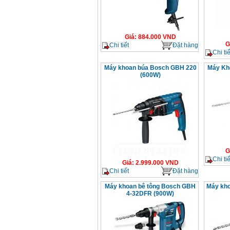
Giá
:
884.000
VND
G
Chi tiết
Đặt hàng
Chi tiế
Máy khoan búa Bosch GBH 220
Máy Kh
(600W)
G
Chi tiế
Giá
:
2.999.000
VND
Chi tiết
Đặt hàng
Máy khoan bê tông Bosch GBH
Máy kh
4-32DFR (900W)