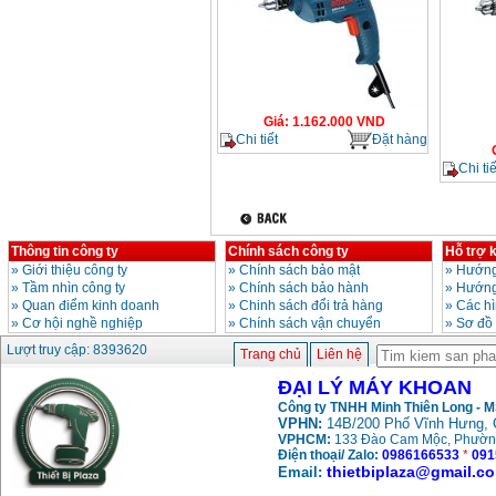
Giá
:
1.162.000
VND
Chi tiết
Đặt hàng
Chi tiế
Thông tin công ty
Chính sách công ty
Hỗ trợ 
»
Giới thiệu công ty
»
Chính sách bảo mật
»
Hướng
»
Tầm nhìn công ty
»
Chính sách bảo hành
»
Hướng
»
Quan điểm kinh doanh
»
Chinh sách đổi trả hàng
»
Các h
»
Cơ hội nghề nghiệp
»
Chính sách vận chuyển
»
Sơ đồ
Lượt truy cập: 8393620
Trang chủ
Liên hệ
ĐẠI LÝ MÁY KHOAN
Công ty TNHH Minh Thiên Long - 
VPHN:
14B/200 Phố Vĩnh Hưng, 
VPHCM:
133 Đào Cam Mộc, Phườn
Điện thoại/ Zalo:
0986166533
*
091
thietbiplaza@gmail.c
Email: