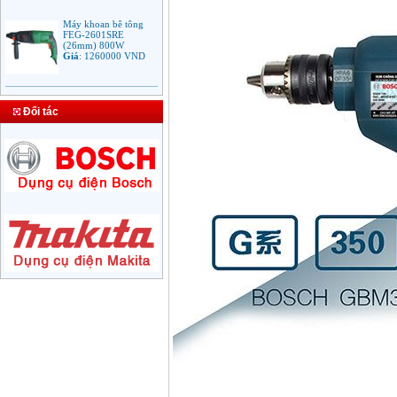
Máy khoan bê tông
FEG-2601SRE
(26mm) 800W
Giá
:
1260000
VND
Bảng giá mũi khoan
rút lõi bê tông
Giá
:
330000
VND
Đối tác
Máy Khoan Bosch
GSB 16RE (750W)
valy nhựa
Giá
:
1788000
VND
Bộ máy khoan Bosch
GSB 13RE hộp nhựa
100 chi tiết
Giá
:
1977000
VND
Máy khoan sắt Bosch
GBM 350 (350W)
Giá
:
1038000
VND
Máy khoan búa