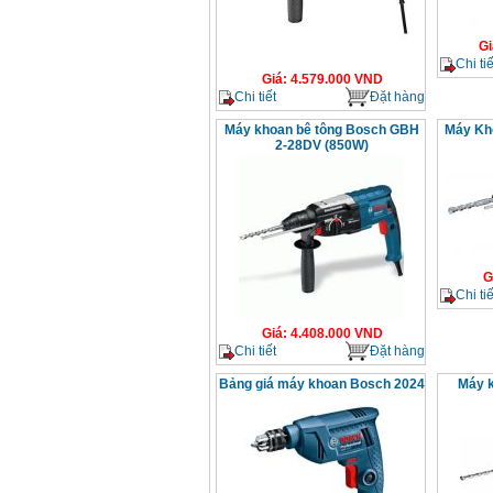
Gi
Chi tiế
Giá
:
4.579.000
VND
Chi tiết
Đặt hàng
Máy khoan bê tông Bosch GBH
Máy Kh
2-28DV (850W)
G
Chi tiế
Giá
:
4.408.000
VND
Chi tiết
Đặt hàng
Bảng giá máy khoan Bosch 2024
Máy 