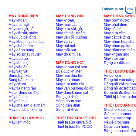
Follow us on
:
MÁY DÙNG ĐIỆN
MÁY DÙNG PIN
MÁY CHẠY XĂNG 
Máy khoan
Máy khoan
Máy bơm nước
Máy mài, cắt
Máy mài, cắt
Máy phát điện
Máy cưa gỗ, sắt,..
Máy cưa sắt, gỗ,..
Máy cắt cỏ
Máy cắt sắt, nhôm,..
Máy cắt sắt, nhôm,..
Máy cưa xích
Máy đục bê tông
Máy vặn ốc bulông
Máy cắt bê tông
Máy khò nhiệt thổi bụi
Máy vặn vít
Máy phun hóa chất
Máy chà nhám
Máy hút bụi
Máy phun áp lực
Máy đánh bóng
Máy thổi bụi
Máy đầm cóc / bàn
Máy soi phay router
Máy dò kim loại
Máy khoan đục
Máy bào gỗ
Máy thổi bụi
Máy làm mộc
MÁY DÙNG HƠI
Động cơ đầu nổ
Máy vặn ốc
Máy khoan khí nén
Máy vặn vít
Búa đục khí nén
THIÊT BỊ ĐO ĐIỆN
Súng bắn keo
Máy mài dũa hơi
Ampe Kìm
Súng bắn đinh
Máy chà nhám
Đồng hồ vạn năng
Máy cắt cỏ
Máy cưa máy cắt
Đồng hồ chỉ thị ph
Máy tỉa hàng rào
Máy vặn bu lông ốc vít
Đồng hồ đo trở các
Motor động cơ điện
Máy đầm khuôn cát
Đồng hồ đo điện tr
Máy hút ẩm
Súng gõ rỉ sét
Thiết bị kiểm tra d
Máy hút bụi
Súng phun sơn
Máy chà sàn giặt thảm
Súng bắn đinh
THIỆT BỊ QUẢNG
Máy hút chân không
Súng rút Rive
Giá chữ x standy
Giá cuốn banner
DỤNG CỤ LÀM MỘC
THIÊT BỊ GARAGE ÔTÔ
Khung backdrop
Máy làm mộc
Thiết bị sửa chữa ô tô
Kệ để brochure
Thiết bị bảo hộ PCCC
Quầy bán hàng
Bảng menu chỉ dẫ