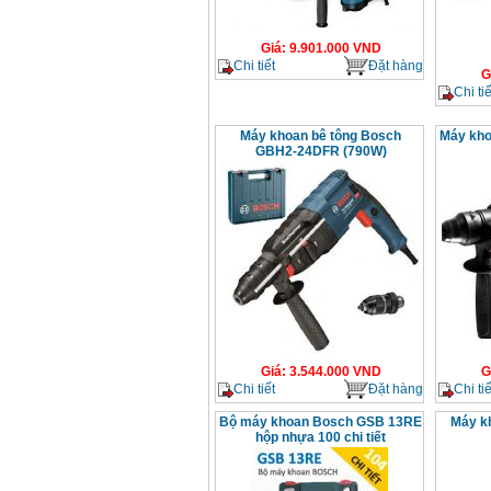
Giá
:
9.901.000
VND
Chi tiết
Đặt hàng
G
Chi tiế
Máy khoan bê tông Bosch
Máy kh
GBH2-24DFR (790W)
Giá
:
3.544.000
VND
G
Chi tiết
Đặt hàng
Chi tiế
Bộ máy khoan Bosch GSB 13RE
Máy k
hộp nhựa 100 chi tiết