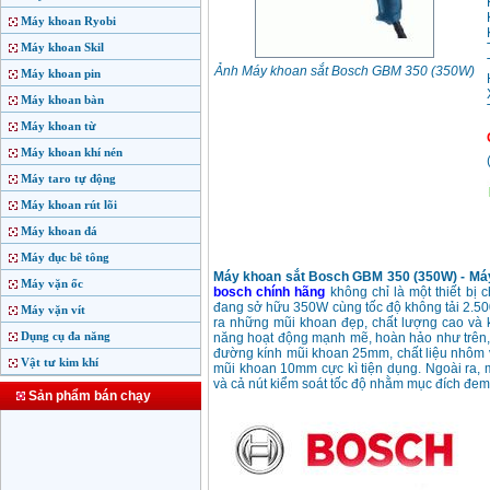
Máy khoan Ryobi
Máy khoan Skil
Ảnh Máy khoan sắt Bosch GBM 350 (350W)
Máy khoan pin
Máy khoan bàn
Máy khoan từ
Máy khoan khí nén
Máy taro tự động
Máy khoan rút lõi
Máy khoan đá
Máy đục bê tông
Máy khoan sắt Bosch GBM 350 (350W) - Máy
Máy vặn ốc
bosch chính hãng
không chỉ là một thiết b
đang sở hữu 350W cùng tốc độ không tải 2.500
Máy vặn vít
ra những mũi khoan đẹp, chất lượng cao và 
Dụng cụ đa năng
năng hoạt động mạnh mẽ, hoàn hảo như trên, m
đường kính mũi khoan 25mm, chất liệu nhôm v
Vật tư kim khí
mũi khoan 10mm cực kì tiện dụng. Ngoài ra, m
và cả nút kiểm soát tốc độ nhằm mục đích đem 
Sản phẩm bán chạy