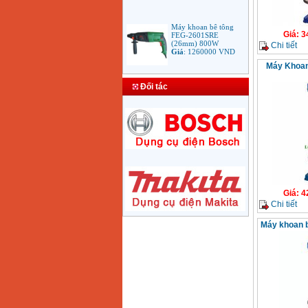
Máy khoan bê tông
FEG-2601SRE
Giá
:
3
(26mm) 800W
Chi tiết
Giá
:
1260000
VND
Máy Khoan
Bảng giá mũi khoan
Đối tác
rút lõi bê tông
Giá
:
330000
VND
Máy Khoan Bosch
GSB 16RE (750W)
valy nhựa
Giá
:
1788000
VND
Giá
:
4
Bộ máy khoan Bosch
Chi tiết
GSB 13RE hộp nhựa
100 chi tiết
Giá
:
1977000
VND
Máy khoan 
Máy khoan sắt Bosch
GBM 350 (350W)
Giá
:
1038000
VND