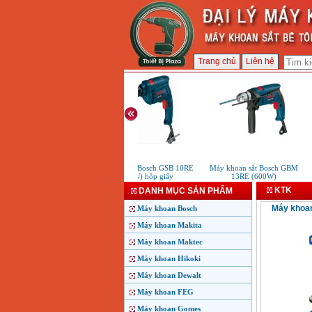
Trang chủ
Liên hệ
Máy khoan Bosch GSB 10RE
Máy khoan sắt Bosch GBM
(500W) hộp giấy
13RE (600W)
KTK
DANH MỤC SẢN PHẨM
Máy khoan
Máy khoan Bosch
Máy khoan Makita
Máy khoan Maktec
Máy khoan Hikoki
Máy khoan Dewalt
Máy khoan FEG
Máy khoan Gomes