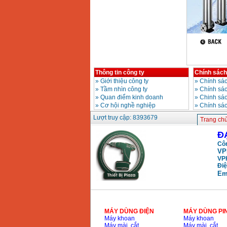
Thông tin công ty
Chính sách
»
Giới thiệu công ty
»
Chính sác
»
Tầm nhìn công ty
»
Chính sá
»
Quan điểm kinh doanh
»
Chinh sác
»
Cơ hội nghề nghiệp
»
Chính sá
Lượt truy cập: 8393679
Trang ch
Đ
Côn
VP
VP
Điệ
Em
MÁY DÙNG ĐIỆN
MÁY DÙNG PI
Máy khoan
Máy khoan
Máy mài, cắt
Máy mài, cắt