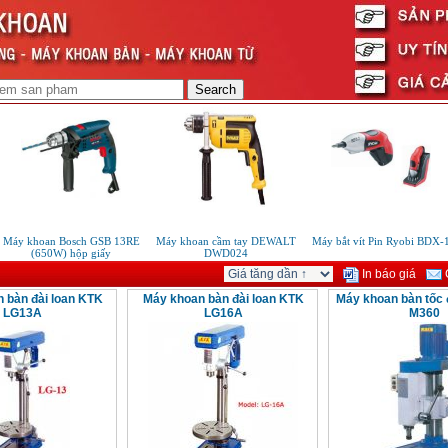
Máy khoan Bosch GSB 13RE
Máy khoan cầm tay DEWALT
Máy bắt vít Pin Ryobi BDX-1
(650W) hộp giấy
DWD024
In báo giá
G
 bàn đài loan KTK
Máy khoan bàn đài loan KTK
Máy khoan bàn tốc
LG13A
LG16A
M360