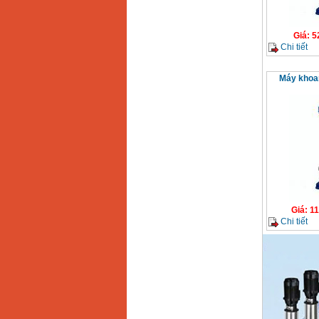
Máy khoan búa
Makita HP1630
(16mm) 710W
Giá
:
1697000
VND
Giá
:
5
Chi tiết
Máy khoan Bosch
GSB 13RE (650W)
Máy khoa
hộp giấy
Giá
:
1578000
VND
Máy khoan Bosch
GSB 550 (550W)
Giá
:
1132000
VND
Bảng giá máy khoan
Bosch 2024
Giá
:
884000
VND
Giá
:
11
Chi tiết
Máy khoan Bosch
GBH 2-24RE (790W)
Giá
:
3062000
VND