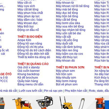
..
Máy cắt cỏ
Máy khoan từ
Máy hàn Ti
m,..
Máy cưa xích
Máy khoan rút lõi bê tông
Máy hàn T
ông
Máy cắt bê tông
Máy mài bê tông
Máy hàn H
Máy phun hóa chất
Máy đục bê tông
Máy hàn R
Máy phun áp lực
Máy trộn bê tông
Máy hàn H
Máy đầm cóc / bàn
Máy cắt bê tông
Máy hàn 
Máy khoan đục
Máy bơm vũa sika
Máy hàn H
Máy thổi bụi
Máy xoa nền bê tông
Máy hàn P
I
Động cơ đầu nổ
Máy tạo nhám bê tông
Máy hàn L
nén
Máy uốn sắt bẻ đai
Máy hàn I
n
THIÊT BỊ ĐO ĐIỆN
Máy cắt sắt
Máy hàn 
i
Ampe Kìm
Máy cắt uốn ống
Máy cắt p
Đồng hồ vạn năng
Máy duỗi sắt
Máy rùa cắ
t
Đồng hồ chỉ thị pha
Máy cắt rãnh tường
Máy phát 
 ốc vít
Đồng hồ đo trở cách điện
Máy tiện ren ống
Máy hàn 
 cát
Đồng hồ đo điện trở đất
Máy bấm cos ép cos
Máy hàn th
Thiết bị kiểm tra dòng dò
Máy đột thủy lực
Máy hàn n
Máy khoan đá
Rùa hàn t
THIỆT BỊ QUẢNG CÁO
Giá chữ x standy
THIẾT BỊ PHUN SƠN
THIẾT BỊ
Giá cuốn banner
Máy phun sơn
Xe nâng ta
AGE ÔTÔ
Khung backdrop
Nồi trộn sơn
Xe đẩy hà
a ô tô
Kệ để brochure
Máy khuấy sơn
Kích thủy l
ộ PCCC
Quầy bán hàng
Máy bơm màng
Pa lăng tời
Bảng menu chỉ dẫn
Bút vẽ phun sơn
Thang nh
á mài đá cắt
|
Lưỡi cưa lưỡi cắt
|
Pin và sạc pin
|
Phụ kiện hàn cắt
|
Roto, stato, đ