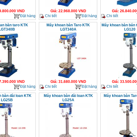
9.800.000
VND
Giá
:
22.968.000
VND
Giá
:
26.840.00
Đặt hàng
Chi tiết
Đặt hàng
Chi tiết
an bàn taro KTK
Máy khoan bàn Taro KTK
Máy khoan bàn bán 
LGT340B
LGT340A
LG120
7.390.000
VND
Giá
:
31.680.000
VND
Giá
:
33.500.00
Đặt hàng
Chi tiết
Đặt hàng
Chi tiết
 bàn đài loan KTK
Máy khoan bàn đài loan KTK
Máy khoan bàn Ta
LG25B
LG25A