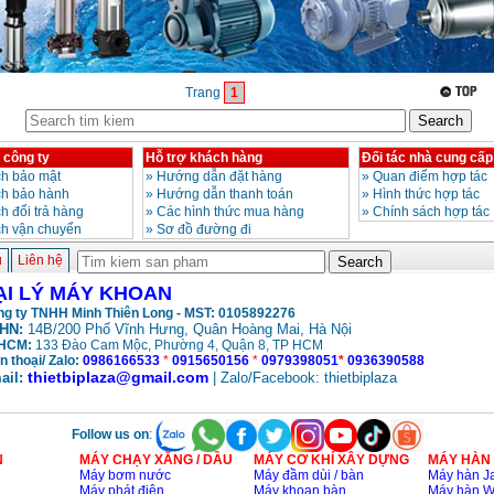
Trang
1
 công ty
Hỗ trợ khách hàng
Đối tác nhà cung cấp
h bảo mật
»
Hướng dẫn đặt hàng
»
Quan điểm hợp tác
ch bảo hành
»
Hướng dẫn thanh toán
»
Hình thức hợp tác
h đổi trả hàng
»
Các hình thức mua hàng
»
Chính sách hợp tác
ch vận chuyển
»
Sơ đồ đường đi
ủ
Liên hệ
ẠI LÝ MÁY KHOAN
g ty TNHH Minh Thiên Long - MST: 0105892276
HN:
14B/200 Phố Vĩnh Hưng, Quân Hoàng Mai, Hà Nội
HCM:
133 Đào Cam Mộc, Phường 4, Quận 8, TP HCM
n thoại/ Zalo:
0986166533
*
0915650156
*
0979398051
*
0936390588
thietbiplaza@gmail.com
ail:
| Zalo/Facebook: thietbiplaza
Follow us on
:
N
MÁY CHẠY XĂNG / DẦU
MÁY CƠ KHÍ XÂY DỰNG
MÁY HÀN
Máy bơm nước
Máy đầm dùi / bàn
Máy hàn Ja
Máy phát điện
Máy khoan bàn
Máy hàn 