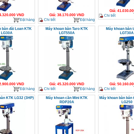
Giá
:
41.030.00
4.320.000
VND
Giá
:
38.170.000
VND
Chi tiết
Đặt hàng
Chi tiết
Đặt hàng
 bàn đài Loan KTK
Máy khoan bàn Taro KTK
Máy khoan bàn 
LG30A
LGT550A
LGT30A
2.900.000
VND
Giá
:
45.320.000
VND
Giá
:
50.160.00
Đặt hàng
Chi tiết
Đặt hàng
Chi tiết
bàn KTK LG32 (3HP)
Máy khoan cần Mini KTK
Máy khoan bàn bán 
RDP20A
LG250