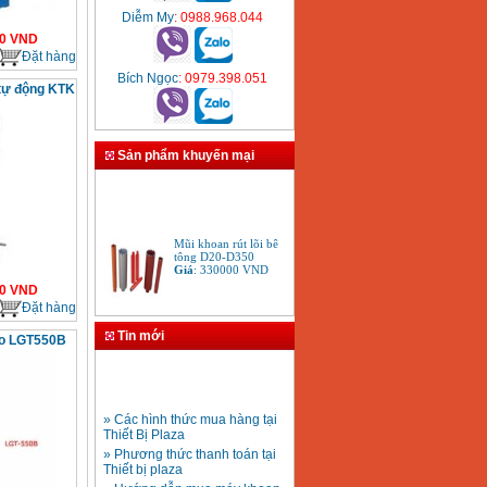
Diễm My
: 0988.968.044
0
VND
Đặt hàng
Bích Ngọc
: 0979.398.051
tự động KTK
Sản phẩm khuyến mại
Mũi khoan rút lõi bê
tông D20-D350
Giá
:
330000
VND
0
VND
Đặt hàng
Bảng giá máy khoan
Tin mới
Bosch 2024
ro LGT550B
Giá
:
884000
VND
» Các hình thức mua hàng tại
Bộ máy khoan Bosch
Thiết Bị Plaza
GSB 13RE hộp nhựa
» Phương thức thanh toán tại
100 chi tiết
Giá
:
1977000
VND
Thiết bị plaza
» Hướng dẫn mua máy khoan