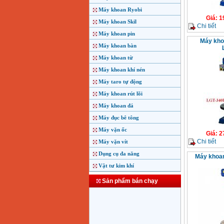
Máy khoan Ryobi
Giá
:
1
Máy khoan Skil
Chi tiết
Máy khoan pin
Máy kho
Máy khoan bàn
Máy khoan từ
Máy khoan khí nén
Máy taro tự động
Máy khoan rút lõi
Máy khoan đá
Máy đục bê tông
Máy vặn ốc
Giá
:
2
Chi tiết
Máy vặn vít
Dụng cụ đa năng
Máy khoan
Vật tư kim khí
Sản phẩm bán chạy