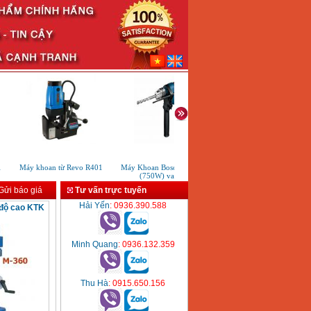
Máy khoan từ Revo R401
Máy Khoan Bosch GSB 16RE
Máy khoan sắt Bosch GBM
(750W) valy nhựa
(350W)
ửi báo giá
Tư vấn trực tuyến
Hải Yến
: 0936.390.588
 độ cao KTK
Minh Quang
: 0936.132.359
Thu Hà
: 0915.650.156