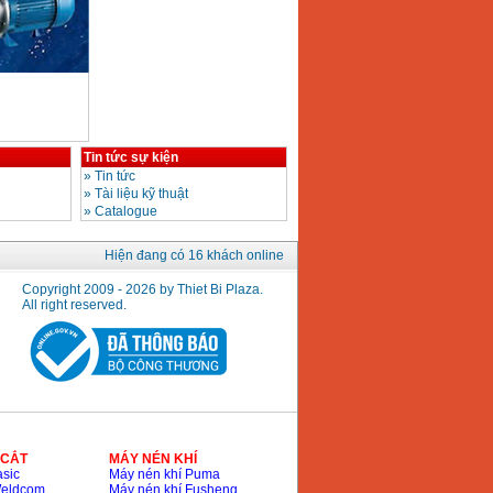
Tin tức sự kiện
»
Tin tức
»
Tài liệu kỹ thuật
»
Catalogue
Hiện đang có 16 khách online
Copyright 2009 - 2026 by Thiet Bi Plaza.
All right reserved.
 CẮT
MÁY NÉN KHÍ
sic
Máy nén khí Puma
Weldcom
Máy nén khí Fusheng