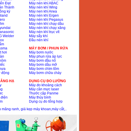
ến Đạt
Máy nén khí ABAC
ân Thành
Máy nén khí Wing
ồng ký
Máy nen khí Arwa
iland
Máy nén khí Ergen
ero
Máy nén khí Pegasus
Wim
Máy nén khí chạy dầu
yundai
Máy nén khí chạy xăng
anasonic
Máy nén khí trục vít
G Welder
Máy sấy khí
nox
Đầu nén khí
bấm
lasma
MÁY BƠM / PHUN RỬA
t hơi
Máy bơm nước
hàn
Máy phun rửa áp lực
nhôm
Máy bơm đầu nổ
iếc
Máy bơm dầu mỡ
hựa
Máy bơm chìm tõm
ự động
Máy bơm chữa cháy
 NÂNG HẠ
DỤNG CỤ ĐO LƯỜNG
y
Máy đo khoảng cách
ng
Máy cân mực laser
ực
Thước cặp Panme
 điện
Máy thủy bình
ôm
Dụng cụ đo tổng hợp
ầu măng ranh, giá kẹp máy khoan,máy cắt,..