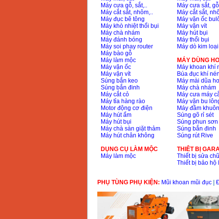
Máy cưa gỗ, sắt,..
Máy cưa sắt, gỗ,
Máy cắt sắt, nhôm,..
Máy cắt sắt, nhô
Máy đục bê tông
Máy vặn ốc bul
Máy khò nhiệt thổi bụi
Máy vặn vít
Máy chà nhám
Máy hút bụi
Máy đánh bóng
Máy thổi bụi
Máy soi phay router
Máy dò kim loại
Máy bào gỗ
Máy làm mộc
MÁY DÙNG HƠ
Máy vặn ốc
Máy khoan khí 
Máy vặn vít
Búa đục khí né
Súng bắn keo
Máy mài dũa hơ
Súng bắn đinh
Máy chà nhám
Máy cắt cỏ
Máy cưa máy cắ
Máy tỉa hàng rào
Máy vặn bu lông
Motor động cơ điện
Máy đầm khuôn
Máy hút ẩm
Súng gõ rỉ sét
Máy hút bụi
Súng phun sơn
Máy chà sàn giặt thảm
Súng bắn đinh
Máy hút chân không
Súng rút Rive
DỤNG CỤ LÀM MỘC
THIÊT BỊ GAR
Máy làm mộc
Thiết bị sửa chữ
Thiết bị bảo h
PHỤ TÙNG PHỤ KIỆN:
Mũi khoan mũi đục
|
Đ