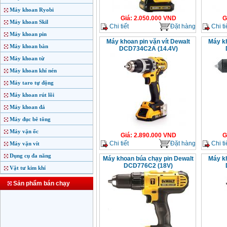
Máy khoan Ryobi
Giá
:
2.050.000
VND
G
Máy khoan Skil
Chi tiết
Đặt hàng
Chi ti
Máy khoan pin
Máy khoan pin vặn vít Dewalt
Máy kh
Máy khoan bàn
DCD734C2A (14.4V)
Máy khoan từ
Máy khoan khí nén
Máy taro tự động
Máy khoan rút lõi
Máy khoan đá
Máy đục bê tông
Máy vặn ốc
Giá
:
2.890.000
VND
G
Chi tiết
Đặt hàng
Chi ti
Máy vặn vít
Dụng cụ đa năng
Máy khoan búa chạy pin Dewalt
Máy kh
DCD776C2 (18V)
Vật tư kim khí
Sản phẩm bán chạy