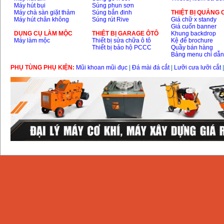
Máy hút bụi
Súng phun sơn
Máy chà sàn giặt thảm
Súng bắn đinh
THIỆT BỊ QUẢNG
Máy hút chân không
Súng rút Rive
Giá chữ x standy
Giá cuốn banner
DỤNG CỤ LÀM MỘC
THIÊT BỊ GARAGE ÔTÔ
Khung backdrop
Máy làm mộc
Thiết bị sửa chữa ô tô
Kệ để brochure
Thiết bị bảo hộ PCCC
Quầy bán hàng
Bảng menu chỉ dẫ
PHỤ TÙNG PHỤ KIỆN:
Mũi khoan mũi đục
|
Đá mài đá cắt
|
Lưỡi cưa lưỡi cắt