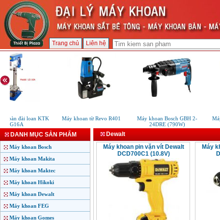
Trang chủ
Liên hệ
an bàn đài loan KTK
Máy khoan từ Revo R401
Máy khoan Bosch GBH 2-
Máy
LG16A
24DRE (790W)
Dewalt
DANH MỤC SẢN PHẨM
Máy khoan pin vặn vít Dewalt
Máy kh
Máy khoan Bosch
DCD700C1 (10.8V)
D
Máy khoan Makita
Máy khoan Maktec
Máy khoan Hikoki
Máy khoan Dewalt
Máy khoan FEG
Máy khoan Gomes