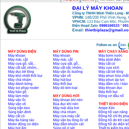
ĐẠI LÝ MÁY KHOAN
Công ty TNHH Minh Thiên Long - 
VPHN:
14B/200 Phố Vĩnh Hưng, 
VPHCM:
133 Đào Cam Mộc, Phườn
Điện thoại/ Zalo:
0986166533
*
091
thietbiplaza@gmail.c
Email:
Follow us on
:
MÁY DÙNG ĐIỆN
MÁY DÙNG PIN
MÁY CHẠY XĂNG 
Máy khoan
Máy khoan
Máy bơm nước
Máy mài, cắt
Máy mài, cắt
Máy phát điện
Máy cưa gỗ, sắt,..
Máy cưa sắt, gỗ,..
Máy cắt cỏ
Máy cắt sắt, nhôm,..
Máy cắt sắt, nhôm,..
Máy cưa xích
Máy đục bê tông
Máy vặn ốc bulông
Máy cắt bê tông
Máy khò nhiệt thổi bụi
Máy vặn vít
Máy phun hóa chất
Máy chà nhám
Máy hút bụi
Máy phun áp lực
Máy đánh bóng
Máy thổi bụi
Máy đầm cóc / bàn
Máy soi phay router
Máy dò kim loại
Máy khoan đục
Máy bào gỗ
Máy thổi bụi
Máy làm mộc
MÁY DÙNG HƠI
Động cơ đầu nổ
Máy vặn ốc
Máy khoan khí nén
Máy vặn vít
Búa đục khí nén
THIÊT BỊ ĐO ĐIỆN
Súng bắn keo
Máy mài dũa hơi
Ampe Kìm
Súng bắn đinh
Máy chà nhám
Đồng hồ vạn năng
Máy cắt cỏ
Máy cưa máy cắt
Đồng hồ chỉ thị ph
Máy tỉa hàng rào
Máy vặn bu lông ốc vít
Đồng hồ đo trở các
Motor động cơ điện
Máy đầm khuôn cát
Đồng hồ đo điện tr
Máy hút ẩm
Súng gõ rỉ sét
Thiết bị kiểm tra d