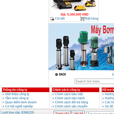
Máy khoan búa
Makita HP1630
(16mm) 710W
Giá
:
1697000
VND
Giá
:
5.300.000
VND
Chi tiết
Đặt hàng
Máy khoan Bosch
GSB 13RE (650W)
hộp giấy
Giá
:
1578000
VND
Máy khoan Bosch
GSB 550 (550W)
Giá
:
1132000
VND
Bảng giá máy khoan
Bosch 2024
Giá
:
884000
VND
T
Máy khoan Bosch
Thông tin công ty
Chính sách công ty
Hỗ trợ 
GBH 2-24RE (790W)
»
Giới thiệu công ty
»
Chính sách bảo mật
»
Hướng
Giá
:
3062000
VND
»
Tầm nhìn công ty
»
Chính sách bảo hành
»
Hướng
»
Quan điểm kinh doanh
»
Chinh sách đổi trả hàng
»
Các h
»
Cơ hội nghề nghiệp
»
Chính sách vận chuyển
»
Sơ đồ
Lượt truy cập: 8396229
Trang chủ
Liên hệ