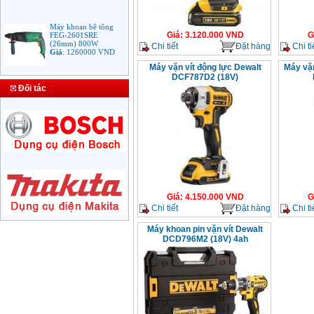
Máy khoan bê tông
FEG-2601SRE
Giá
:
3.120.000
VND
G
(26mm) 800W
Chi tiết
Đặt hàng
Chi ti
Giá
:
1260000
VND
Máy vặn vít động lực Dewalt
Máy vặn
DCF787D2 (18V)
Bảng giá mũi khoan
Đối tác
rút lõi bê tông
Giá
:
330000
VND
Máy Khoan Bosch
GSB 16RE (750W)
valy nhựa
Giá
:
1788000
VND
Giá
:
4.150.000
VND
G
Bộ máy khoan Bosch
Chi tiết
Đặt hàng
Chi ti
GSB 13RE hộp nhựa
100 chi tiết
Giá
:
1977000
VND
Máy khoan pin vặn vít Dewalt
DCD796M2 (18V) 4ah
Máy khoan sắt Bosch
GBM 350 (350W)
Giá
:
1038000
VND