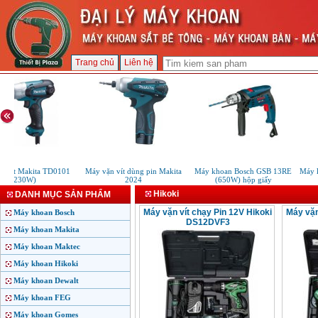
Trang chủ
Liên hệ
n vít Makita TD0101
Máy vặn vít dùng pin Makita
Máy khoan Bosch GSB 13RE
Máy k
(230W)
2024
(650W) hộp giấy
Hikoki
DANH MỤC SẢN PHẨM
Máy vặn vít chạy Pin 12V Hikoki
Máy vặn
Máy khoan Bosch
DS12DVF3
Máy khoan Makita
Máy khoan Maktec
Máy khoan Hikoki
Máy khoan Dewalt
Máy khoan FEG
Máy khoan Gomes