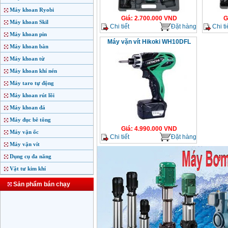
Máy khoan Ryobi
Giá
:
2.700.000
VND
G
Máy khoan Skil
Chi tiết
Đặt hàng
Chi ti
Máy khoan pin
Máy vặn vít Hikoki WH10DFL
Máy khoan bàn
Máy khoan từ
Máy khoan khí nén
Máy taro tự động
Máy khoan rút lõi
Máy khoan đá
Máy đục bê tông
Giá
:
4.990.000
VND
Máy vặn ốc
Chi tiết
Đặt hàng
Máy vặn vít
Dụng cụ đa năng
Vật tư kim khí
Sản phẩm bán chạy