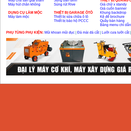
Máy chà sàn giặt thảm
Súng bắn đinh
THIỆT BỊ QUẢNG
Máy hút chân không
Súng rút Rive
Giá chữ x standy
Giá cuốn banner
DỤNG CỤ LÀM MỘC
THIÊT BỊ GARAGE ÔTÔ
Khung backdrop
Máy làm mộc
Thiết bị sửa chữa ô tô
Kệ để brochure
Thiết bị bảo hộ PCCC
Quầy bán hàng
Bảng menu chỉ dẫ
PHỤ TÙNG PHỤ KIỆN:
Mũi khoan mũi đục
|
Đá mài đá cắt
|
Lưỡi cưa lưỡi cắt