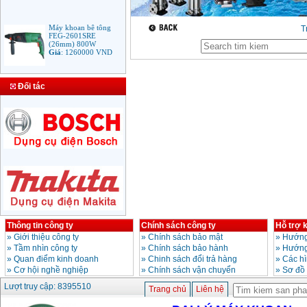
Máy khoan bê tông
T
FEG-2601SRE
(26mm) 800W
Giá
:
1260000
VND
Bảng giá mũi khoan
Đối tác
rút lõi bê tông
Giá
:
330000
VND
Máy Khoan Bosch
GSB 16RE (750W)
valy nhựa
Giá
:
1788000
VND
Bộ máy khoan Bosch
GSB 13RE hộp nhựa
100 chi tiết
Giá
:
1977000
VND
Thông tin công ty
Chính sách công ty
Hỗ trợ 
»
Giới thiệu công ty
»
Chính sách bảo mật
»
Hướng
»
Tầm nhìn công ty
»
Chính sách bảo hành
»
Hướng
Máy khoan sắt Bosch
»
Quan điểm kinh doanh
»
Chinh sách đổi trả hàng
»
Các h
GBM 350 (350W)
»
Cơ hội nghề nghiệp
»
Chính sách vận chuyển
»
Sơ đồ
Giá
:
1038000
VND
Lượt truy cập: 8395510
Trang chủ
Liên hệ