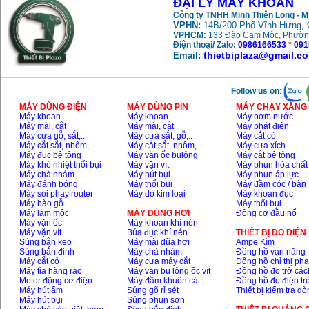
ĐẠI LÝ MÁY KHOAN
Máy khoan búa
Công ty TNHH Minh Thiên Long - 
Makita HP1630
VPHN:
14B/200 Phố Vĩnh Hưng, 
(16mm) 710W
Giá
:
1697000
VND
VPHCM:
133 Đào Cam Mộc, Phườn
Điện thoại/ Zalo:
0986166533
*
091
thietbiplaza@gmail.c
Email:
Máy khoan Bosch
GSB 13RE (650W)
hộp giấy
Follow us on
:
Giá
:
1578000
VND
MÁY DÙNG ĐIỆN
MÁY DÙNG PIN
MÁY CHẠY XĂNG 
Máy khoan
Máy khoan
Máy bơm nước
Máy mài, cắt
Máy mài, cắt
Máy phát điện
Máy khoan Bosch
GSB 550 (550W)
Máy cưa gỗ, sắt,..
Máy cưa sắt, gỗ,..
Máy cắt cỏ
Giá
:
1132000
VND
Máy cắt sắt, nhôm,..
Máy cắt sắt, nhôm,..
Máy cưa xích
Máy đục bê tông
Máy vặn ốc bulông
Máy cắt bê tông
Máy khò nhiệt thổi bụi
Máy vặn vít
Máy phun hóa chất
Máy chà nhám
Máy hút bụi
Máy phun áp lực
Máy đánh bóng
Máy thổi bụi
Máy đầm cóc / bàn
Bảng giá máy khoan
Máy soi phay router
Máy dò kim loại
Máy khoan đục
Bosch 2024
Giá
:
884000
VND
Máy bào gỗ
Máy thổi bụi
Máy làm mộc
MÁY DÙNG HƠI
Động cơ đầu nổ
Máy vặn ốc
Máy khoan khí nén
Máy vặn vít
Búa đục khí nén
THIÊT BỊ ĐO ĐIỆN
Súng bắn keo
Máy mài dũa hơi
Ampe Kìm
Máy khoan Bosch
Súng bắn đinh
Máy chà nhám
Đồng hồ vạn năng
GBH 2-24RE (790W)
Giá
:
3062000
VND
Máy cắt cỏ
Máy cưa máy cắt
Đồng hồ chỉ thị ph
Máy tỉa hàng rào
Máy vặn bu lông ốc vít
Đồng hồ đo trở các
Motor động cơ điện
Máy đầm khuôn cát
Đồng hồ đo điện tr
Máy hút ẩm
Súng gõ rỉ sét
Thiết bị kiểm tra d
Máy hút bụi
Súng phun sơn