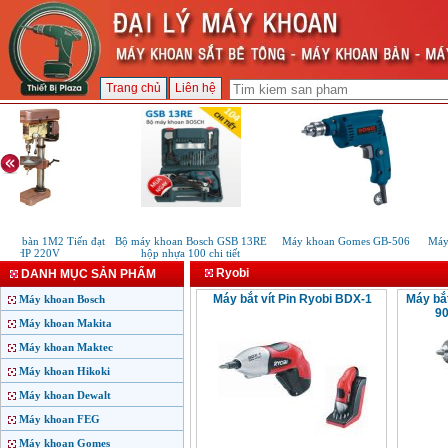
Trang chủ
Liên hệ
an bàn 1M2 Tiến đạt
Bộ máy khoan Bosch GSB 13RE
Máy khoan Gomes GB-506
Máy 
1HP 220V
hộp nhựa 100 chi tiết
Ryobi
DANH MỤC SẢN PHẨM
Máy bắt vít Pin Ryobi BDX-1
Máy bắt
Máy khoan Bosch
90
Máy khoan Makita
Máy khoan Maktec
Máy khoan Hikoki
Máy khoan Dewalt
Máy khoan FEG
Máy khoan Gomes