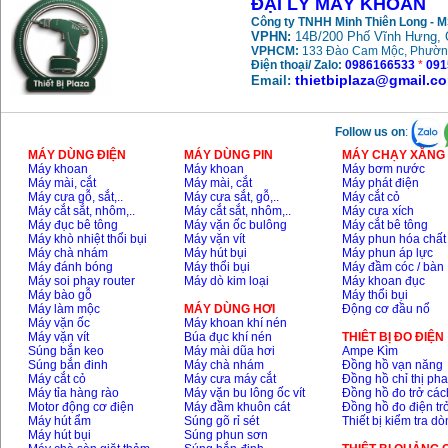
ĐẠI LÝ MÁY KHOAN
Máy khoan búa
Công ty TNHH Minh Thiên Long - 
Makita HP1630
VPHN:
14B/200 Phố Vĩnh Hưng, 
(16mm) 710W
VPHCM:
133 Đào Cam Mộc, Phườn
Giá
:
1697000
VND
Điện thoại/ Zalo:
0986166533
*
091
thietbiplaza@gmail.c
Email:
Máy khoan Bosch
GSB 13RE (650W)
hộp giấy
Follow us on
:
Giá
:
1578000
VND
MÁY DÙNG ĐIỆN
MÁY DÙNG PIN
MÁY CHẠY XĂNG 
Máy khoan
Máy khoan
Máy bơm nước
Máy mài, cắt
Máy mài, cắt
Máy phát điện
Máy khoan Bosch
Máy cưa gỗ, sắt,..
Máy cưa sắt, gỗ,..
Máy cắt cỏ
GSB 550 (550W)
Giá
:
1132000
VND
Máy cắt sắt, nhôm,..
Máy cắt sắt, nhôm,..
Máy cưa xích
Máy đục bê tông
Máy vặn ốc bulông
Máy cắt bê tông
Máy khò nhiệt thổi bụi
Máy vặn vít
Máy phun hóa chất
Máy chà nhám
Máy hút bụi
Máy phun áp lực
Máy đánh bóng
Máy thổi bụi
Máy đầm cóc / bàn
Bảng giá máy khoan
Máy soi phay router
Máy dò kim loại
Máy khoan đục
Bosch 2024
Máy bào gỗ
Máy thổi bụi
Giá
:
884000
VND
Máy làm mộc
MÁY DÙNG HƠI
Động cơ đầu nổ
Máy vặn ốc
Máy khoan khí nén
Máy vặn vít
Búa đục khí nén
THIÊT BỊ ĐO ĐIỆN
Súng bắn keo
Máy mài dũa hơi
Ampe Kìm
Máy khoan Bosch
Súng bắn đinh
Máy chà nhám
Đồng hồ vạn năng
GBH 2-24RE (790W)
Máy cắt cỏ
Máy cưa máy cắt
Đồng hồ chỉ thị ph
Giá
:
3062000
VND
Máy tỉa hàng rào
Máy vặn bu lông ốc vít
Đồng hồ đo trở các
Motor động cơ điện
Máy đầm khuôn cát
Đồng hồ đo điện tr
Máy hút ẩm
Súng gõ rỉ sét
Thiết bị kiểm tra d
Máy hút bụi
Súng phun sơn