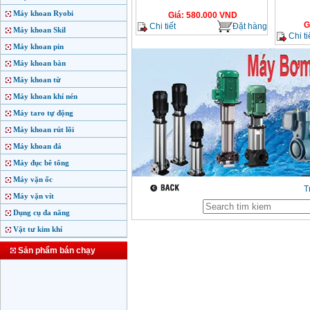
Máy khoan Ryobi
Giá
:
580.000
VND
G
Chi tiết
Đặt hàng
Máy khoan Skil
Chi ti
Máy khoan pin
Máy khoan bàn
Máy khoan từ
Máy khoan khí nén
Máy taro tự động
Máy khoan rút lõi
Máy khoan đá
Máy đục bê tông
Máy vặn ốc
T
Máy vặn vít
Dụng cụ đa năng
Vật tư kim khí
Sản phẩm bán chạy