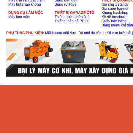
Máy chà sàn giặt thảm
Súng bắn đinh
THIỆT BỊ QUẢNG
Máy hút chân không
Súng rút Rive
Giá chữ x standy
Giá cuốn banner
DỤNG CỤ LÀM MỘC
THIÊT BỊ GARAGE ÔTÔ
Khung backdrop
Máy làm mộc
Thiết bị sửa chữa ô tô
Kệ để brochure
Thiết bị bảo hộ PCCC
Quầy bán hàng
Bảng menu chỉ dẫ
PHỤ TÙNG PHỤ KIỆN:
Mũi khoan mũi đục
|
Đá mài đá cắt
|
Lưỡi cưa lưỡi cắt