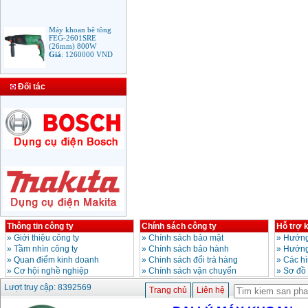
Máy khoan bê tông
FEG-2601SRE
(26mm) 800W
Giá
:
1260000
VND
Bảng giá mũi khoan
Đối tác
rút lõi bê tông
Giá
:
330000
VND
Máy Khoan Bosch
GSB 16RE (750W)
valy nhựa
Giá
:
1788000
VND
Bộ máy khoan Bosch
GSB 13RE hộp nhựa
100 chi tiết
Thông tin công ty
Chính sách công ty
Hỗ trợ 
Giá
:
1977000
VND
»
Giới thiệu công ty
»
Chính sách bảo mật
»
Hướng
»
Tầm nhìn công ty
»
Chính sách bảo hành
»
Hướng
»
Quan điểm kinh doanh
»
Chinh sách đổi trả hàng
»
Các h
Máy khoan sắt Bosch
GBM 350 (350W)
»
Cơ hội nghề nghiệp
»
Chính sách vận chuyển
»
Sơ đồ
Giá
:
1038000
VND
Lượt truy cập: 8392569
Trang chủ
Liên hệ