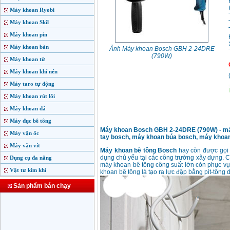
Máy khoan Ryobi
Máy khoan Skil
Máy khoan pin
Máy khoan bàn
Ảnh Máy khoan Bosch GBH 2-24DRE
(790W)
Máy khoan từ
Máy khoan khí nén
Máy taro tự động
Máy khoan rút lõi
Máy khoan đá
Máy đục bê tông
Máy khoan Bosch GBH 2-24DRE (790W) - máy
Máy vặn ốc
tay bosch, máy khoan búa bosch, máy khoa
Máy vặn vít
Máy khoan bê tông Bosch
hay còn được gọi
dụng chủ yếu tại các công trường xây dựng. C
Dụng cụ đa năng
máy khoan bê tông công suất lớn còn phục vụ
Vật tư kim khí
khoan bê tông là tạo ra lực đập bằng pit-tông
Sản phẩm bán chạy