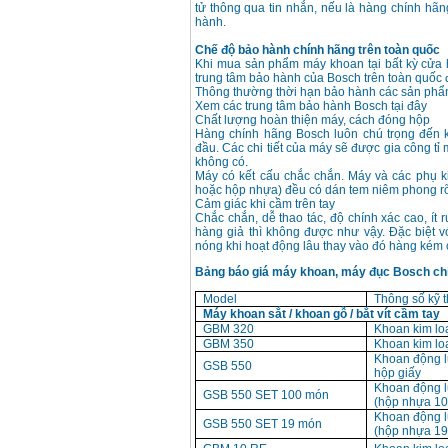
tử thông qua tin nhắn, nếu là hàng chính hã
hành.
Chế độ bảo hành chính hãng trên toàn quốc
Khi mua sản phẩm máy khoan tại bất kỳ cửa
trung tâm bảo hành của Bosch trên toàn quốc
Thông thường thời hạn bảo hành các sản phẩm
Xem các trung tâm bảo hành Bosch tại đây
Chất lượng hoàn thiện máy, cách đóng hộp
Hàng chính hãng Bosch luôn chú trọng đến 
đầu. Các chi tiết của máy sẽ được gia công tỉ
không có.
Máy có kết cấu chắc chắn. Máy và các phụ k
hoặc hộp nhựa) đều có dán tem niêm phong rõ
Cảm giác khi cầm trên tay
Chắc chắn, dễ thao tác, độ chính xác cao, ít 
hàng giả thì không được như vậy. Đặc biệt 
nóng khi hoạt động lâu thay vào đó hàng kém 
Bảng báo giá máy khoan, máy đục Bosch ch
Model
Thông số kỹ t
Máy khoan sắt / khoan gỗ / bắt vít cầm tay
GBM 320
Khoan kim l
GBM 350
Khoan kim l
Khoan động 
GSB 550
hộp giấy
Khoan động 
GSB 550 SET 100 món
(hộp nhựa 100
Khoan động 
GSB 550 SET 19 món
(hộp nhựa 19 