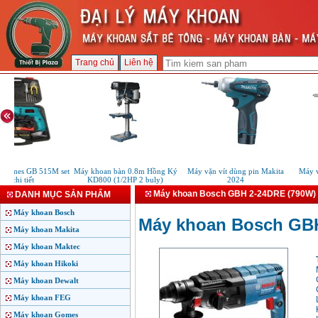
Trang chủ
Liên hệ
omes GB 515M set
Máy khoan bàn 0.8m Hồng Ký
Máy vặn vít dùng pin Makita
Máy vặ
 chi tiết
KD800 (1/2HP 2 buly)
2024
Máy khoan Bosch GBH 2-24DRE (790W)
DANH MỤC SẢN PHẨM
Máy khoan Bosch
Máy khoan Bosch GB
Máy khoan Makita
Máy khoan Maktec
Máy khoan Hikoki
Máy khoan Dewalt
Máy khoan FEG
Máy khoan Gomes