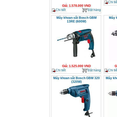
Chi tiế
Giá
:
1.578.000
VND
Chi tiết
Đặt hàng
Máy khoan sắt Bosch GBM
Máy 
13RE (600W)
Giá
:
1.525.000
VND
G
Chi tiết
Đặt hàng
Chi tiế
Máy khoan sắt Bosch GBM 320
Máy kh
(320W)