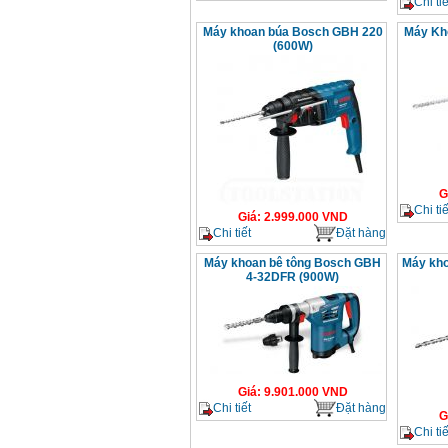
Chi tiế
Máy khoan búa Bosch GBH 220
Máy Kh
(600W)
G
Chi tiế
Giá
:
2.999.000
VND
Chi tiết
Đặt hàng
Máy khoan bê tông Bosch GBH
Máy kh
4-32DFR (900W)
Giá
:
9.901.000
VND
Chi tiết
Đặt hàng
G
Chi tiế