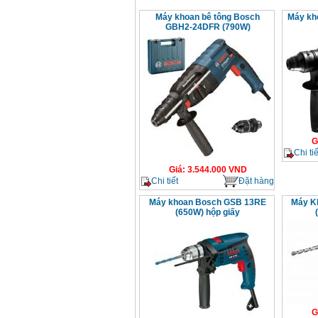
Máy khoan bê tông Bosch
Máy kh
GBH2-24DFR (790W)
G
Chi tiế
Giá
:
3.544.000
VND
Chi tiết
Đặt hàng
Máy khoan Bosch GSB 13RE
Máy K
(650W) hộp giấy
G