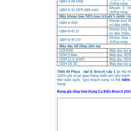
GBH 3-28 DRE
chống rung
Khoan 3 c
GBH 4-32 DFR (Mã mới)
chống rung
Máy khoan búa SDS max (chuôi 5 rãnh) / m
Khoan búa 
GBH 5-40D
có đảo chiều
Khoan búa 
GBH 8-45 D
có đảo chiều
Khoan búa 
GBH 8-45 DV
chống rung
Máy đục bê tông cầm tay
GSH500
Máy đục lục 
GSH 5 Max
Máy đục SDS
GSH 11 E (HzP)
Máy đục SDS
GSH 16-30
Máy đục lục 
Thiết Bị Plaza
-
đại lý Bosch cấp 1
tại Hà N
100% giá rẻ tại giao hàng miễn phí bảo hành
trên toàn quốc. Quý khách hàng có thể
kiểm 
hàng.
Bảng giá tổng hợp Dụng Cụ Điện Bosch 202