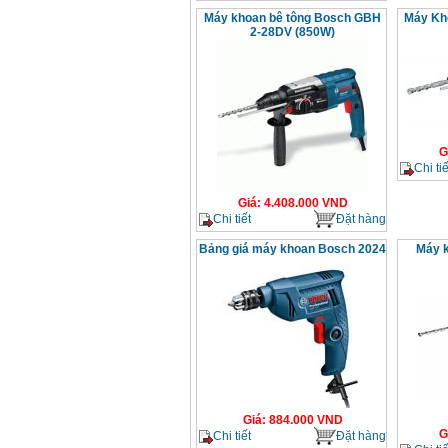
Máy khoan bê tông Bosch GBH
Máy Kh
2-28DV (850W)
G
Chi tiế
Giá
:
4.408.000
VND
Chi tiết
Đặt hàng
Bảng giá máy khoan Bosch 2024
Máy 
Giá
:
884.000
VND
G
Chi tiết
Đặt hàng