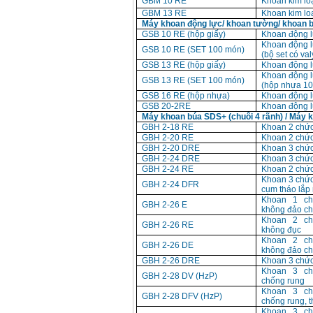
GBM 10 RE
Khoan kim l
GBM 13 RE
Khoan kim l
Máy khoan động lực/ khoan tường/ khoan bắ
GSB 10 RE (hộp giấy)
Khoan động 
Khoan động 
GSB 10 RE (SET 100 món)
(bộ set có va
GSB 13 RE (hộp giấy)
Khoan động 
Khoan động 
GSB 13 RE (SET 100 món)
(hộp nhựa 1
GSB 16 RE (hộp nhựa)
Khoan động 
GSB 20-2RE
Khoan động 
Máy khoan búa SDS+ (chuôi 4 rãnh) / Máy 
GBH 2-18 RE
Khoan 2 chứ
GBH 2-20 RE
Khoan 2 chứ
GBH 2-20 DRE
Khoan 3 chứ
GBH 2-24 DRE
Khoan 3 chứ
GBH 2-24 RE
Khoan 2 chứ
Khoan 3 chứ
GBH 2-24 DFR
cụm tháo lắp
Khoan 1 c
GBH 2-26 E
không đảo ch
Khoan 2 c
GBH 2-26 RE
không đục
Khoan 2 c
GBH 2-26 DE
không đảo ch
GBH 2-26 DRE
Khoan 3 chứ
Khoan 3 c
GBH 2-28 DV (HzP)
chống rung
Khoan 3 c
GBH 2-28 DFV (HzP)
chống rung, 
Khoan 3 c