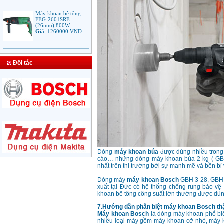
Máy khoan bê tông
FEG-2601SRE
(26mm) 800W
Giá
:
1260000
VND
Bảng giá mũi khoan
rút lõi bê tông
Giá
:
330000
VND
Đối tác
Máy Khoan Bosch
GSB 16RE (750W)
valy nhựa
Giá
:
1788000
VND
Bộ máy khoan Bosch
GSB 13RE hộp nhựa
100 chi tiết
Dòng
máy khoan búa
được dùng nhiều trong 
Giá
:
1977000
VND
cáo… những dòng máy khoan búa 2 kg ( GB
nhất trên thi trường bởi sự manh mẽ và bền bỉ
Máy khoan sắt Bosch
Dòng máy
máy khoan Bosch
GBH 3-28, GBH 5
GBM 350 (350W)
xuất tại Đức có hệ thống chống rung bảo vệ 
Giá
:
1038000
VND
khoan bê tông công suất lớn thường được dùn
7.Hướng dẫn phân biệt máy khoan Bosch thậ
Máy khoan Bosch
là dòng máy khoan phổ biến
Máy khoan búa
nhiều loại máy gồm máy khoan cỡ nhỏ, máy 