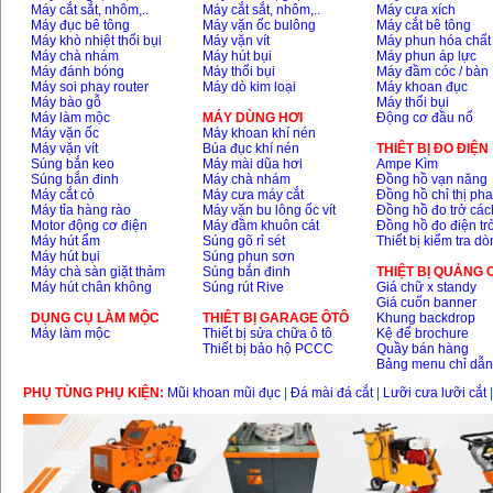
Máy cắt sắt, nhôm,..
Máy cắt sắt, nhôm,..
Máy cưa xích
Máy đục bê tông
Máy vặn ốc bulông
Máy cắt bê tông
Máy khò nhiệt thổi bụi
Máy vặn vít
Máy phun hóa chất
Máy chà nhám
Máy hút bụi
Máy phun áp lực
Máy đánh bóng
Máy thổi bụi
Máy đầm cóc / bàn
Máy soi phay router
Máy dò kim loại
Máy khoan đục
Máy bào gỗ
Máy thổi bụi
Máy làm mộc
MÁY DÙNG HƠI
Động cơ đầu nổ
Máy vặn ốc
Máy khoan khí nén
Máy vặn vít
Búa đục khí nén
THIÊT BỊ ĐO ĐIỆN
Súng bắn keo
Máy mài dũa hơi
Ampe Kìm
Súng bắn đinh
Máy chà nhám
Đồng hồ vạn năng
Máy cắt cỏ
Máy cưa máy cắt
Đồng hồ chỉ thị ph
Máy tỉa hàng rào
Máy vặn bu lông ốc vít
Đồng hồ đo trở các
Motor động cơ điện
Máy đầm khuôn cát
Đồng hồ đo điện tr
Máy hút ẩm
Súng gõ rỉ sét
Thiết bị kiểm tra d
Máy hút bụi
Súng phun sơn
Máy chà sàn giặt thảm
Súng bắn đinh
THIỆT BỊ QUẢNG
Máy hút chân không
Súng rút Rive
Giá chữ x standy
Giá cuốn banner
DỤNG CỤ LÀM MỘC
THIÊT BỊ GARAGE ÔTÔ
Khung backdrop
Máy làm mộc
Thiết bị sửa chữa ô tô
Kệ để brochure
Thiết bị bảo hộ PCCC
Quầy bán hàng
Bảng menu chỉ dẫ
PHỤ TÙNG PHỤ KIỆN:
Mũi khoan mũi đục
|
Đá mài đá cắt
|
Lưỡi cưa lưỡi cắt