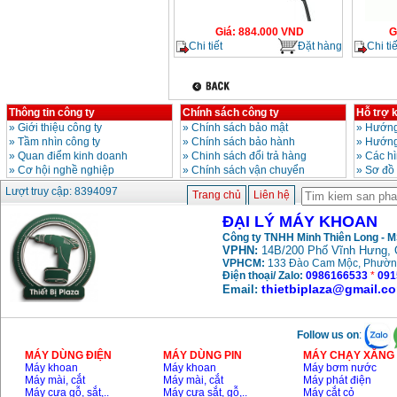
Giá
:
884.000
VND
G
Chi tiết
Đặt hàng
Chi tiế
Thông tin công ty
Chính sách công ty
Hỗ trợ 
»
Giới thiệu công ty
»
Chính sách bảo mật
»
Hướng
»
Tầm nhìn công ty
»
Chính sách bảo hành
»
Hướng
»
Quan điểm kinh doanh
»
Chinh sách đổi trả hàng
»
Các h
»
Cơ hội nghề nghiệp
»
Chính sách vận chuyển
»
Sơ đồ
Lượt truy cập: 8394097
Trang chủ
Liên hệ
ĐẠI LÝ MÁY KHOAN
Công ty TNHH Minh Thiên Long - 
VPHN:
14B/200 Phố Vĩnh Hưng, 
VPHCM:
133 Đào Cam Mộc, Phườn
Điện thoại/ Zalo:
0986166533
*
091
thietbiplaza@gmail.c
Email:
Follow us on
:
MÁY DÙNG ĐIỆN
MÁY DÙNG PIN
MÁY CHẠY XĂNG 
Máy khoan
Máy khoan
Máy bơm nước
Máy mài, cắt
Máy mài, cắt
Máy phát điện
Máy cưa gỗ, sắt,..
Máy cưa sắt, gỗ,..
Máy cắt cỏ