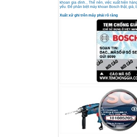
Makita HP1630
khoan gia đình... Thế nên, việc xuất hiện hà
(16mm) 710W
yếu. Để phân biệt máy khoan Bosch thật, giả, 
Giá
:
1697000
VND
Xuất xứ ghi trên máy phải rõ ràng
Máy khoan Bosch
GSB 13RE (650W)
hộp giấy
Giá
:
1578000
VND
Máy khoan Bosch
GSB 550 (550W)
Giá
:
1132000
VND
Bảng giá máy khoan
Bosch 2024
Giá
:
884000
VND
Máy khoan Bosch
GBH 2-24RE (790W)
Giá
:
3062000
VND