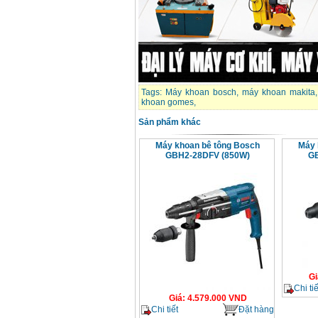
Tags:
Máy khoan bosch
,
máy khoan makita
khoan gomes
,
Sản phẩm khác
Máy khoan bê tông Bosch
Máy 
GBH2-28DFV (850W)
GB
Gi
Chi tiế
Giá
:
4.579.000
VND
Chi tiết
Đặt hàng