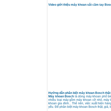
Makita HP1630
Video giới thiệu máy khoan sắt cầm tay B
(16mm) 710W
Giá
:
1697000
VND
Máy khoan Bosch
GSB 13RE (650W)
hộp giấy
Giá
:
1578000
VND
Máy khoan Bosch
GSB 550 (550W)
Giá
:
1132000
VND
Bảng giá máy khoan
Bosch 2024
Giá
:
884000
VND
Máy khoan Bosch
GBH 2-24RE (790W)
Giá
:
3062000
VND
Hướng dẫn phân biệt máy khoan Bosch thật 
Máy khoan Bosch
là dòng máy khoan phổ biến
nhiều loại máy gồm máy khoan cỡ nhỏ, máy 
khoan gia đình... Thế nên, việc xuất hiện hà
yếu. Để phân biệt máy khoan Bosch thật, giả, 