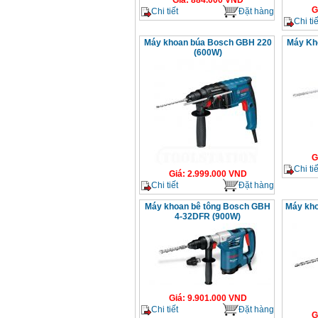
Giá
:
884.000
VND
G
Chi tiết
Đặt hàng
Chi tiế
Máy khoan búa Bosch GBH 220
Máy Kh
(600W)
G
Chi tiế
Giá
:
2.999.000
VND
Chi tiết
Đặt hàng
Máy khoan bê tông Bosch GBH
Máy kh
4-32DFR (900W)
Giá
:
9.901.000
VND
Chi tiết
Đặt hàng
G