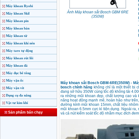
Máy khoan Ryobi
Ảnh Máy khoan sắt Bosch GBM 6RE
Máy khoan Skil
(350W)
Máy khoan pin
Máy khoan bàn
Máy khoan từ
Máy khoan khí nén
Máy taro tự động
Máy khoan rút lõi
Máy khoan đá
Máy đục bê tông
Máy vặn ốc
Máy khoan sắt Bosch GBM-6RE(350W) - Máy 
bosch chính hãng
không chỉ là một thiết b
Máy vặn vít
đang sở hữu 350W cùng tốc độ không tải 4.000
Dụng cụ đa năng
ra những mũi khoan đẹp, chất lượng cao và 
năng hoạt động mạnh mẽ, hoàn hảo như trên, m
Vật tư kim khí
đường kính mũi khoan 15mm, chất liệu nhôm 
mũi khoan 6.5mm cực kì tiện dụng. Ngoài ra, m
Sản phẩm bán chạy
và cả nút kiểm soát tốc độ nhằm mục đích đem 