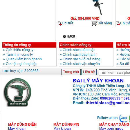
Giá
:
884.000
VND
G
Chi tiết
Đặt hàng
Chi tiế
Thông tin công ty
Chính sách công ty
Hỗ trợ 
»
Giới thiệu công ty
»
Chính sách bảo mật
»
Hướng
»
Tầm nhìn công ty
»
Chính sách bảo hành
»
Hướng
»
Quan điểm kinh doanh
»
Chinh sách đổi trả hàng
»
Các h
»
Cơ hội nghề nghiệp
»
Chính sách vận chuyển
»
Sơ đồ
Lượt truy cập: 8400863
Trang chủ
Liên hệ
ĐẠI LÝ MÁY KHOAN
Công ty TNHH Minh Thiên Long - 
VPHN:
14B/200 Phố Vĩnh Hưng, 
VPHCM:
133 Đào Cam Mộc, Phườn
Điện thoại/ Zalo:
0986166533
*
091
thietbiplaza@gmail.c
Email:
Follow us on
:
MÁY DÙNG ĐIỆN
MÁY DÙNG PIN
MÁY CHẠY XĂNG 
Máy khoan
Máy khoan
Máy bơm nước