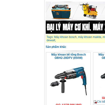
Tags:
Máy khoan bosch
,
máy khoan makita
,
m
dewalt
,
Sản phẩm khác
Máy khoan bê tông Bosch
Máy 
GBH2-28DFV (850W)
GB
Gi
Chi tiế