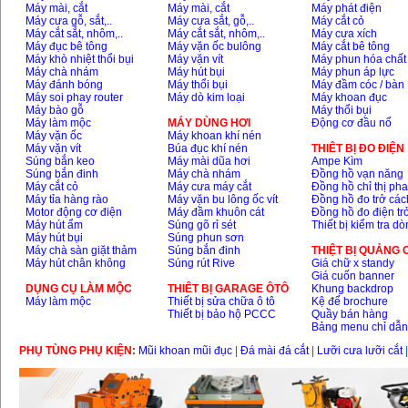
Máy mài, cắt
Máy mài, cắt
Máy phát điện
Máy cưa gỗ, sắt,..
Máy cưa sắt, gỗ,..
Máy cắt cỏ
Máy cắt sắt, nhôm,..
Máy cắt sắt, nhôm,..
Máy cưa xích
Máy đục bê tông
Máy vặn ốc bulông
Máy cắt bê tông
Máy khò nhiệt thổi bụi
Máy vặn vít
Máy phun hóa chất
Máy chà nhám
Máy hút bụi
Máy phun áp lực
Máy đánh bóng
Máy thổi bụi
Máy đầm cóc / bàn
Máy soi phay router
Máy dò kim loại
Máy khoan đục
Máy bào gỗ
Máy thổi bụi
Máy làm mộc
MÁY DÙNG HƠI
Động cơ đầu nổ
Máy vặn ốc
Máy khoan khí nén
Máy vặn vít
Búa đục khí nén
THIÊT BỊ ĐO ĐIỆN
Súng bắn keo
Máy mài dũa hơi
Ampe Kìm
Súng bắn đinh
Máy chà nhám
Đồng hồ vạn năng
Máy cắt cỏ
Máy cưa máy cắt
Đồng hồ chỉ thị ph
Máy tỉa hàng rào
Máy vặn bu lông ốc vít
Đồng hồ đo trở các
Motor động cơ điện
Máy đầm khuôn cát
Đồng hồ đo điện tr
Máy hút ẩm
Súng gõ rỉ sét
Thiết bị kiểm tra d
Máy hút bụi
Súng phun sơn
Máy chà sàn giặt thảm
Súng bắn đinh
THIỆT BỊ QUẢNG
Máy hút chân không
Súng rút Rive
Giá chữ x standy
Giá cuốn banner
DỤNG CỤ LÀM MỘC
THIÊT BỊ GARAGE ÔTÔ
Khung backdrop
Máy làm mộc
Thiết bị sửa chữa ô tô
Kệ để brochure
Thiết bị bảo hộ PCCC
Quầy bán hàng
Bảng menu chỉ dẫ
PHỤ TÙNG PHỤ KIỆN:
Mũi khoan mũi đục
|
Đá mài đá cắt
|
Lưỡi cưa lưỡi cắt