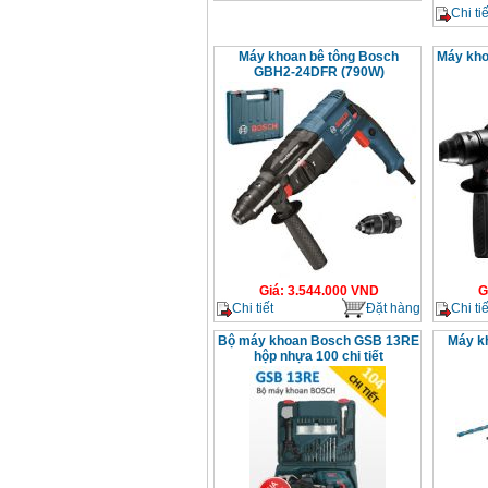
Chi tiế
Máy khoan bê tông Bosch
Máy kh
GBH2-24DFR (790W)
Giá
:
3.544.000
VND
G
Chi tiết
Đặt hàng
Chi tiế
Bộ máy khoan Bosch GSB 13RE
Máy k
hộp nhựa 100 chi tiết