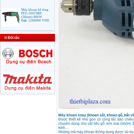
Máy khoan bê tông
FEG-2601SRE
(26mm) 800W
Giá
:
1260000
VND
Bảng giá mũi khoan
rút lõi bê tông
Đối tác
Giá
:
330000
VND
Máy Khoan Bosch
GSB 16RE (750W)
valy nhựa
Giá
:
1788000
VND
Bộ máy khoan Bosch
GSB 13RE hộp nhựa
100 chi tiết
Giá
:
1977000
VND
Máy khoan sắt Bosch
GBM 350 (350W)
Giá
:
1038000
VND
Máy khoan xoay (khoan sắt, khoan gỗ, bắt ví
Được thiết kế nhỏ gọn có công tắc đảo chiều, 
chuyên dùng cho vật liệu gỗ, kim loại (nhôm, 
kính....
Những mã máy khoan thông dụng được sử dụ
Máy khoan búa