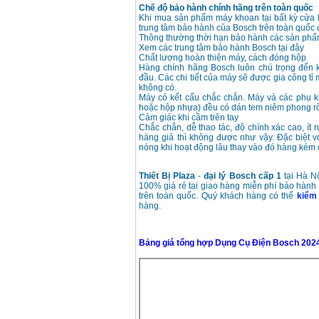
Chế độ bảo hành chính hãng trên toàn quốc
Khi mua sản phẩm máy khoan tại bất kỳ cửa
trung tâm bảo hành của Bosch trên toàn quốc
Thông thường thời hạn bảo hành các sản phẩm
Xem các trung tâm bảo hành Bosch tại đây
Chất lượng hoàn thiện máy, cách đóng hộp
Hàng chính hãng Bosch luôn chú trọng đến 
đầu. Các chi tiết của máy sẽ được gia công tỉ
không có.
Máy có kết cấu chắc chắn. Máy và các phụ k
hoặc hộp nhựa) đều có dán tem niêm phong rõ
Cảm giác khi cầm trên tay
Chắc chắn, dễ thao tác, độ chính xác cao, ít 
hàng giả thì không được như vậy. Đặc biệt 
nóng khi hoạt động lâu thay vào đó hàng kém 
Thiết Bị Plaza
-
đại lý Bosch cấp 1
tại Hà N
100% giá rẻ tại giao hàng miễn phí bảo hành
trên toàn quốc. Quý khách hàng có thể
kiểm 
hàng.
Bảng giá tổng hợp Dụng Cụ Điện Bosch 202