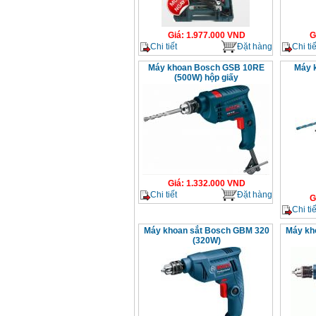
Giá
:
1.977.000
VND
G
Chi tiết
Đặt hàng
Chi tiế
Máy khoan Bosch GSB 10RE
Máy 
(500W) hộp giấy
Giá
:
1.332.000
VND
Chi tiết
Đặt hàng
G
Chi tiế
Máy khoan sắt Bosch GBM 320
Máy kh
(320W)