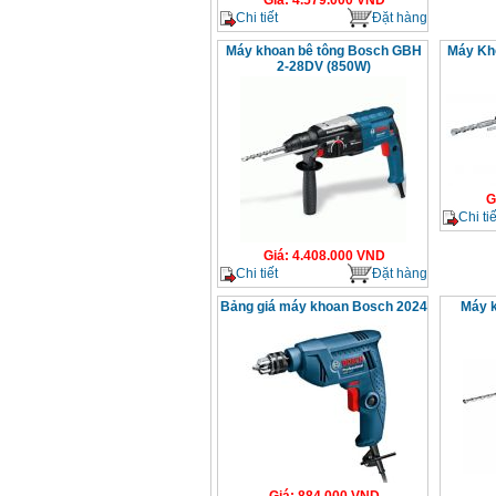
Giá
:
4.579.000
VND
Chi tiết
Đặt hàng
Máy khoan bê tông Bosch GBH
Máy Kh
2-28DV (850W)
G
Chi tiế
Giá
:
4.408.000
VND
Chi tiết
Đặt hàng
Bảng giá máy khoan Bosch 2024
Máy 