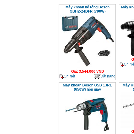
Máy khoan bê tông Bosch
Máy kh
GBH2-24DFR (790W)
G
Chi tiế
Giá
:
3.544.000
VND
Chi tiết
Đặt hàng
Máy khoan Bosch GSB 13RE
Máy K
(650W) hộp giấy
G