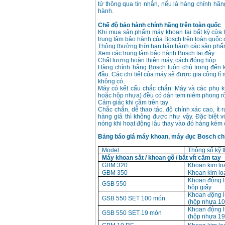
tử thông qua tin nhắn, nếu là hàng chính hã
hành.
Chế độ bảo hành chính hãng trên toàn quốc
Khi mua sản phẩm máy khoan tại bất kỳ cửa
trung tâm bảo hành của Bosch trên toàn quốc
Thông thường thời hạn bảo hành các sản phẩm
Xem các trung tâm bảo hành Bosch tại đây
Chất lượng hoàn thiện máy, cách đóng hộp
Hàng chính hãng Bosch luôn chú trọng đến 
đầu. Các chi tiết của máy sẽ được gia công tỉ
không có.
Máy có kết cấu chắc chắn. Máy và các phụ k
hoặc hộp nhựa) đều có dán tem niêm phong rõ
Cảm giác khi cầm trên tay
Chắc chắn, dễ thao tác, độ chính xác cao, ít 
hàng giả thì không được như vậy. Đặc biệt 
nóng khi hoạt động lâu thay vào đó hàng kém 
Bảng báo giá máy khoan, máy đục Bosch ch
Model
Thông số kỹ t
Máy khoan sắt / khoan gỗ / bắt vít cầm tay
GBM 320
Khoan kim l
GBM 350
Khoan kim l
Khoan động 
GSB 550
hộp giấy
Khoan động 
GSB 550 SET 100 món
(hộp nhựa 100
Khoan động 
GSB 550 SET 19 món
(hộp nhựa 19 