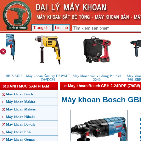
Trang chủ
Liên hệ
 GBH 2-24RE
Máy khoan cầm tay DEWALT
Máy khoan vặn vít dùng Pin Skil
Máy khoan 
)
DWD024
2240
2601SRE 
Máy khoan Bosch GBH 2-24DRE (790W)
DANH MỤC SẢN PHẨM
Máy khoan Bosch
Máy khoan Bosch GB
Máy khoan Makita
Máy khoan Maktec
Máy khoan Hikoki
Máy khoan Dewalt
Máy khoan FEG
Máy khoan Gomes