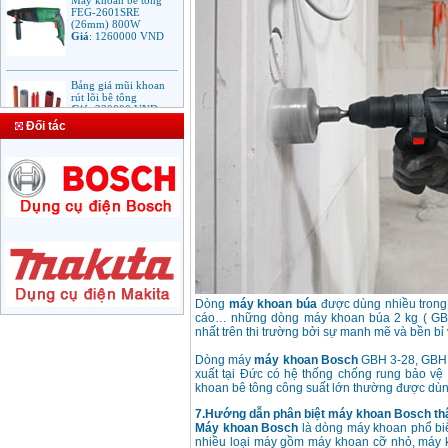
(26mm) 800W
Giá
:
1260000
VND
Bảng giá mũi khoan
rút lõi bê tông
Giá
:
330000
VND
Đối tác
Máy Khoan Bosch
GSB 16RE (750W)
valy nhựa
Giá
:
1788000
VND
Bộ máy khoan Bosch
GSB 13RE hộp nhựa
100 chi tiết
Giá
:
1977000
VND
Dòng
máy khoan búa
được dùng nhiều trong 
cáo… những dòng máy khoan búa 2 kg ( GB
Máy khoan sắt Bosch
nhất trên thi trường bởi sự manh mẽ và bền bỉ
GBM 350 (350W)
Giá
:
1038000
VND
Dòng máy
máy khoan Bosch
GBH 3-28, GBH 5
xuất tại Đức có hệ thống chống rung bảo vệ 
khoan bê tông công suất lớn thường được dùn
Máy khoan búa
7.Hướng dẫn phân biệt máy khoan Bosch thậ
Makita HP1630
Máy khoan Bosch
là dòng máy khoan phổ biến
(16mm) 710W
nhiều loại máy gồm máy khoan cỡ nhỏ, máy 