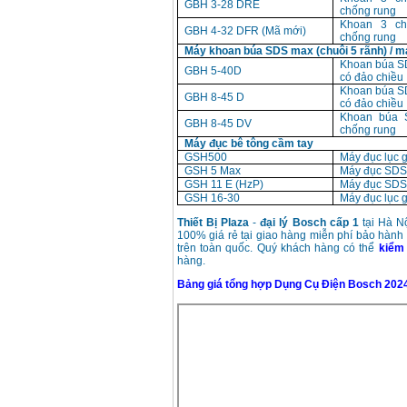
GBH 3-28 DRE
chống rung
Khoan 3 c
GBH 4-32 DFR (Mã mới)
chống rung
Máy khoan búa SDS max (chuôi 5 rãnh) / m
Khoan búa 
GBH 5-40D
có đảo chiều
Khoan búa 
GBH 8-45 D
có đảo chiều
Khoan búa 
GBH 8-45 DV
chống rung
Máy đục bê tông cầm tay
GSH500
Máy đục lục 
GSH 5 Max
Máy đục SDS
GSH 11 E (HzP)
Máy đục SDS
GSH 16-30
Máy đục lục 
Thiết Bị Plaza
-
đại lý Bosch cấp 1
tại Hà N
100% giá rẻ tại giao hàng miễn phí bảo hành
trên toàn quốc. Quý khách hàng có thể
kiểm 
hàng.
Bảng giá tổng hợp Dụng Cụ Điện Bosch 202