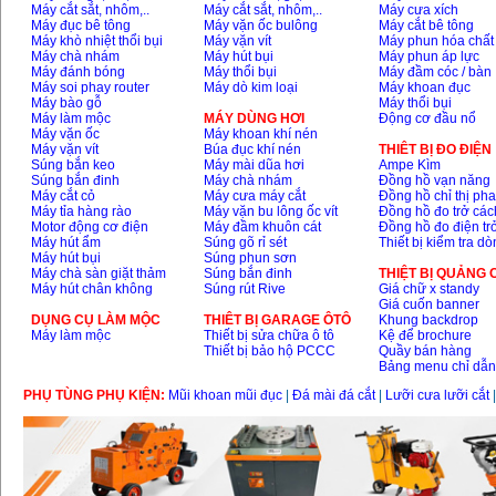
Máy cắt sắt, nhôm,..
Máy cắt sắt, nhôm,..
Máy cưa xích
Máy đục bê tông
Máy vặn ốc bulông
Máy cắt bê tông
Máy khò nhiệt thổi bụi
Máy vặn vít
Máy phun hóa chất
Máy chà nhám
Máy hút bụi
Máy phun áp lực
Máy đánh bóng
Máy thổi bụi
Máy đầm cóc / bàn
Máy soi phay router
Máy dò kim loại
Máy khoan đục
Máy bào gỗ
Máy thổi bụi
Máy làm mộc
MÁY DÙNG HƠI
Động cơ đầu nổ
Máy vặn ốc
Máy khoan khí nén
Máy vặn vít
Búa đục khí nén
THIÊT BỊ ĐO ĐIỆN
Súng bắn keo
Máy mài dũa hơi
Ampe Kìm
Súng bắn đinh
Máy chà nhám
Đồng hồ vạn năng
Máy cắt cỏ
Máy cưa máy cắt
Đồng hồ chỉ thị ph
Máy tỉa hàng rào
Máy vặn bu lông ốc vít
Đồng hồ đo trở các
Motor động cơ điện
Máy đầm khuôn cát
Đồng hồ đo điện tr
Máy hút ẩm
Súng gõ rỉ sét
Thiết bị kiểm tra d
Máy hút bụi
Súng phun sơn
Máy chà sàn giặt thảm
Súng bắn đinh
THIỆT BỊ QUẢNG
Máy hút chân không
Súng rút Rive
Giá chữ x standy
Giá cuốn banner
DỤNG CỤ LÀM MỘC
THIÊT BỊ GARAGE ÔTÔ
Khung backdrop
Máy làm mộc
Thiết bị sửa chữa ô tô
Kệ để brochure
Thiết bị bảo hộ PCCC
Quầy bán hàng
Bảng menu chỉ dẫ
PHỤ TÙNG PHỤ KIỆN:
Mũi khoan mũi đục
|
Đá mài đá cắt
|
Lưỡi cưa lưỡi cắt