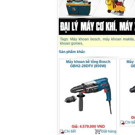
Tags:
Máy khoan bosch
,
máy khoan makita
khoan gomes
,
Sản phẩm khác
Máy khoan bê tông Bosch
Máy 
GBH2-28DFV (850W)
GB
Gi
Chi tiế
Giá
:
4.579.000
VND
Chi tiết
Đặt hàng