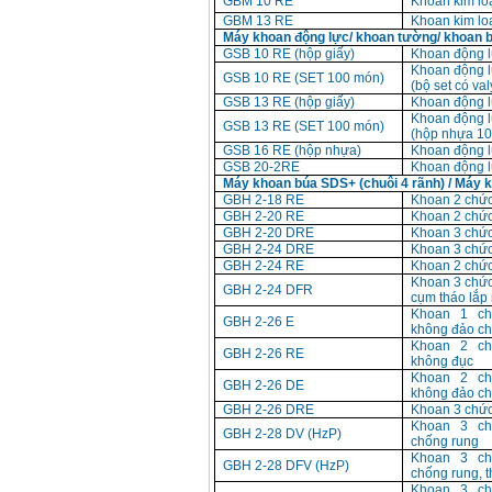
GBM 10 RE
Khoan kim l
GBM 13 RE
Khoan kim l
Máy khoan động lực/ khoan tường/ khoan bắ
GSB 10 RE (hộp giấy)
Khoan động 
Khoan động 
GSB 10 RE (SET 100 món)
(bộ set có va
GSB 13 RE (hộp giấy)
Khoan động 
Khoan động 
GSB 13 RE (SET 100 món)
(hộp nhựa 1
GSB 16 RE (hộp nhựa)
Khoan động 
GSB 20-2RE
Khoan động 
Máy khoan búa SDS+ (chuôi 4 rãnh) / Máy 
GBH 2-18 RE
Khoan 2 chứ
GBH 2-20 RE
Khoan 2 chứ
GBH 2-20 DRE
Khoan 3 chứ
GBH 2-24 DRE
Khoan 3 chứ
GBH 2-24 RE
Khoan 2 chứ
Khoan 3 chứ
GBH 2-24 DFR
cụm tháo lắp
Khoan 1 c
GBH 2-26 E
không đảo ch
Khoan 2 c
GBH 2-26 RE
không đục
Khoan 2 c
GBH 2-26 DE
không đảo ch
GBH 2-26 DRE
Khoan 3 chứ
Khoan 3 c
GBH 2-28 DV (HzP)
chống rung
Khoan 3 c
GBH 2-28 DFV (HzP)
chống rung, 
Khoan 3 c