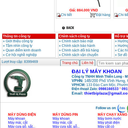
Giá
:
884.000
VND
G
Chi tiết
Đặt hàng
Chi tiế
Thông tin công ty
Chính sách công ty
Hỗ trợ 
»
Giới thiệu công ty
»
Chính sách bảo mật
»
Hướng
»
Tầm nhìn công ty
»
Chính sách bảo hành
»
Hướng
»
Quan điểm kinh doanh
»
Chinh sách đổi trả hàng
»
Các h
»
Cơ hội nghề nghiệp
»
Chính sách vận chuyển
»
Sơ đồ
Lượt truy cập: 8399469
Trang chủ
Liên hệ
ĐẠI LÝ MÁY KHOAN
Công ty TNHH Minh Thiên Long - 
VPHN:
14B/200 Phố Vĩnh Hưng, 
VPHCM:
133 Đào Cam Mộc, Phườn
Điện thoại/ Zalo:
0986166533
*
091
thietbiplaza@gmail.c
Email:
Follow us on
:
MÁY DÙNG ĐIỆN
MÁY DÙNG PIN
MÁY CHẠY XĂNG 
Máy khoan
Máy khoan
Máy bơm nước
Máy mài, cắt
Máy mài, cắt
Máy phát điện
Máy cưa gỗ, sắt,..
Máy cưa sắt, gỗ,..
Máy cắt cỏ