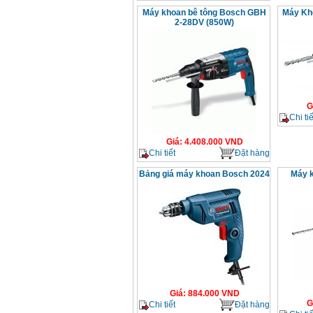
Máy khoan bê tông Bosch GBH
Máy Kh
2-28DV (850W)
G
Chi tiế
Giá
:
4.408.000
VND
Chi tiết
Đặt hàng
Bảng giá máy khoan Bosch 2024
Máy 
Giá
:
884.000
VND
G
Chi tiết
Đặt hàng