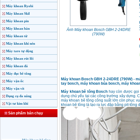
Máy khoan Ryobi
Máy khoan Skil
Máy khoan pin
Máy khoan bàn
Ảnh Máy khoan Bosch GBH 2-24DRE
(790W)
Máy khoan từ
Máy khoan khí nén
Máy taro tự động
Máy khoan rút lõi
Máy khoan đá
Máy đục bê tông
Máy khoan Bosch GBH 2-24DRE (790W) - máy
Máy vặn ốc
tay bosch, máy khoan búa bosch, máy khoa
Máy vặn vít
Máy khoan bê tông Bosch
hay còn được gọi
dụng chủ yếu tại các công trường xây dựng. C
Dụng cụ đa năng
máy khoan bê tông công suất lớn còn phục vụ
Vật tư kim khí
khoan bê tông là tạo ra lực đập bằng pit-tông
Sản phẩm bán chạy
Máy khoan bê tông
FEG-2601SRE