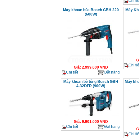
Chi tiế
Máy khoan búa Bosch GBH 220
Máy Kh
(600W)
G
Chi tiế
Giá
:
2.999.000
VND
Chi tiết
Đặt hàng
Máy khoan bê tông Bosch GBH
Máy kh
4-32DFR (900W)
Giá
:
9.901.000
VND
Chi tiết
Đặt hàng
G
Chi tiế