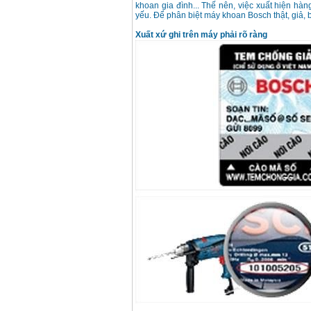
Giá
:
1697000
VND
khoan gia đình... Thế nên, việc xuất hiện hà
yếu. Để phân biệt máy khoan Bosch thật, giả, 
Xuất xứ ghi trên máy phải rõ ràng
Máy khoan Bosch
GSB 13RE (650W)
hộp giấy
Giá
:
1578000
VND
Máy khoan Bosch
GSB 550 (550W)
Giá
:
1132000
VND
Bảng giá máy khoan
Bosch 2024
Giá
:
884000
VND
Máy khoan Bosch
GBH 2-24RE (790W)
Giá
:
3062000
VND