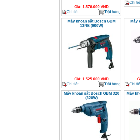
Chi tiế
Giá
:
1.578.000
VND
Chi tiết
Đặt hàng
Máy khoan sắt Bosch GBM
Máy 
13RE (600W)
Giá
:
1.525.000
VND
G
Chi tiết
Đặt hàng
Chi tiế
Máy khoan sắt Bosch GBM 320
Máy kh
(320W)