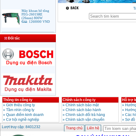
T
Máy khoan bê tông
FEG-2601SRE
(26mm) 800W
Giá
:
1260000
VND
Bảng giá mũi khoan
Đối tác
rút lõi bê tông
Giá
:
330000
VND
Máy Khoan Bosch
GSB 16RE (750W)
valy nhựa
Giá
:
1788000
VND
Bộ máy khoan Bosch
GSB 13RE hộp nhựa
100 chi tiết
Giá
:
1977000
VND
Thông tin công ty
Chính sách công ty
Hỗ trợ 
»
Giới thiệu công ty
»
Chính sách bảo mật
»
Hướng
»
Tầm nhìn công ty
»
Chính sách bảo hành
»
Hướng
Máy khoan sắt Bosch
»
Quan điểm kinh doanh
»
Chinh sách đổi trả hàng
»
Các h
GBM 350 (350W)
»
Cơ hội nghề nghiệp
»
Chính sách vận chuyển
»
Sơ đồ
Giá
:
1038000
VND
Lượt truy cập: 8401232
Trang chủ
Liên hệ