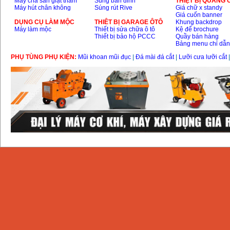
Máy chà sàn giặt thảm
Súng bắn đinh
THIỆT BỊ QUẢNG
Máy hút chân không
Súng rút Rive
Giá chữ x standy
Giá cuốn banner
DỤNG CỤ LÀM MỘC
THIÊT BỊ GARAGE ÔTÔ
Khung backdrop
Máy làm mộc
Thiết bị sửa chữa ô tô
Kệ để brochure
Thiết bị bảo hộ PCCC
Quầy bán hàng
Bảng menu chỉ dẫ
PHỤ TÙNG PHỤ KIỆN:
Mũi khoan mũi đục
|
Đá mài đá cắt
|
Lưỡi cưa lưỡi cắt