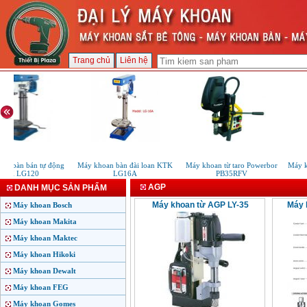
Trang chủ
Liên hệ
an bàn bán tự động
Máy khoan bàn đài loan KTK
Máy khoan từ taro Powerbor
Máy k
KTK LG120
LG16A
PB35RFV
AGP
DANH MỤC SẢN PHẨM
Máy khoan từ AGP LY-35
Máy 
Máy khoan Bosch
Máy khoan Makita
Máy khoan Maktec
Máy khoan Hikoki
Máy khoan Dewalt
Máy khoan FEG
Máy khoan Gomes