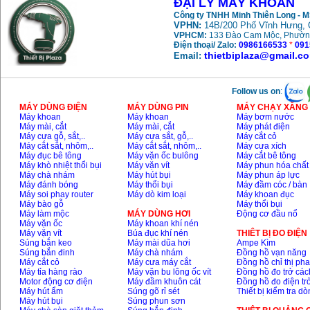
ĐẠI LÝ MÁY KHOAN
Máy khoan búa
Makita HP1630
Công ty TNHH Minh Thiên Long - 
(16mm) 710W
VPHN:
14B/200 Phố Vĩnh Hưng, 
Giá
:
1697000
VND
VPHCM:
133 Đào Cam Mộc, Phườn
Điện thoại/ Zalo:
0986166533
*
091
thietbiplaza@gmail.c
Email:
Máy khoan Bosch
GSB 13RE (650W)
hộp giấy
Giá
:
1578000
VND
Follow us on
:
MÁY DÙNG ĐIỆN
MÁY DÙNG PIN
MÁY CHẠY XĂNG 
Máy khoan
Máy khoan
Máy bơm nước
Máy khoan Bosch
Máy mài, cắt
Máy mài, cắt
Máy phát điện
GSB 550 (550W)
Máy cưa gỗ, sắt,..
Máy cưa sắt, gỗ,..
Máy cắt cỏ
Giá
:
1132000
VND
Máy cắt sắt, nhôm,..
Máy cắt sắt, nhôm,..
Máy cưa xích
Máy đục bê tông
Máy vặn ốc bulông
Máy cắt bê tông
Máy khò nhiệt thổi bụi
Máy vặn vít
Máy phun hóa chất
Máy chà nhám
Máy hút bụi
Máy phun áp lực
Bảng giá máy khoan
Máy đánh bóng
Máy thổi bụi
Máy đầm cóc / bàn
Bosch 2024
Máy soi phay router
Máy dò kim loại
Máy khoan đục
Giá
:
884000
VND
Máy bào gỗ
Máy thổi bụi
Máy làm mộc
MÁY DÙNG HƠI
Động cơ đầu nổ
Máy vặn ốc
Máy khoan khí nén
Máy vặn vít
Búa đục khí nén
THIÊT BỊ ĐO ĐIỆN
Máy khoan Bosch
Súng bắn keo
Máy mài dũa hơi
Ampe Kìm
GBH 2-24RE (790W)
Súng bắn đinh
Máy chà nhám
Đồng hồ vạn năng
Giá
:
3062000
VND
Máy cắt cỏ
Máy cưa máy cắt
Đồng hồ chỉ thị ph
Máy tỉa hàng rào
Máy vặn bu lông ốc vít
Đồng hồ đo trở các
Motor động cơ điện
Máy đầm khuôn cát
Đồng hồ đo điện tr
Máy hút ẩm
Súng gõ rỉ sét
Thiết bị kiểm tra d
Máy hút bụi
Súng phun sơn