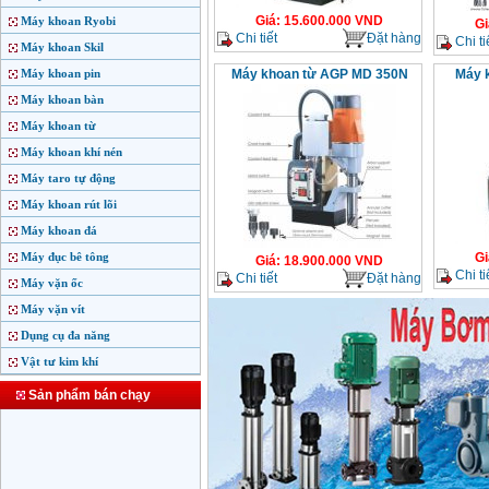
Giá
:
15.600.000
VND
Máy khoan Ryobi
Gi
Chi tiết
Đặt hàng
Chi ti
Máy khoan Skil
Máy khoan pin
Máy khoan từ AGP MD 350N
Máy 
Máy khoan bàn
Máy khoan từ
Máy khoan khí nén
Máy taro tự động
Máy khoan rút lõi
Máy khoan đá
Máy đục bê tông
Gi
Giá
:
18.900.000
VND
Chi ti
Chi tiết
Đặt hàng
Máy vặn ốc
Máy vặn vít
Dụng cụ đa năng
Vật tư kim khí
Sản phẩm bán chạy