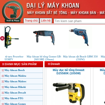
Trang chủ
Liên hệ
an từ taro Powerbor
Máy khoan bê tông Gomes GB-
Máy khoan sắt Bosch GBM 350
Máy 
PB35RFV
2601SRE (26mm)
(350W)
Dewalt
DANH MỤC SẢN PHẨM
Máy đục bê tông Dewalt
Máy
Máy khoan Bosch
D25580K (1050W)
Máy khoan Makita
Máy khoan Maktec
Máy khoan Hikoki
Máy khoan Dewalt
Máy khoan FEG
Máy khoan Gomes