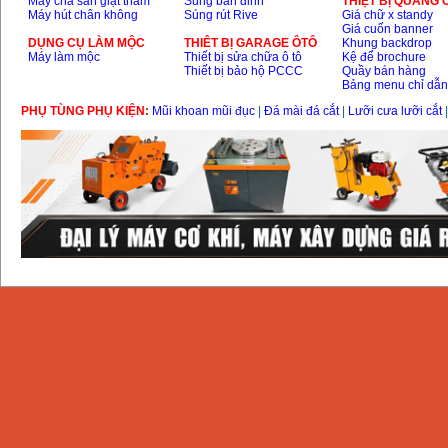
Máy chà sàn giặt thảm
Súng bắn đinh
THIỆT BỊ QUẢNG
Máy hút chân không
Súng rút Rive
Giá chữ x standy
Giá cuốn banner
DỤNG CỤ LÀM MỘC
THIÊT BỊ GARAGE ÔTÔ
Khung backdrop
Máy làm mộc
Thiết bị sửa chữa ô tô
Kệ để brochure
Thiết bị bảo hộ PCCC
Quầy bán hàng
Bảng menu chỉ dẫ
PHỤ TÙNG PHỤ KIỆN:
Mũi khoan mũi đục
|
Đá mài đá cắt
|
Lưỡi cưa lưỡi cắt