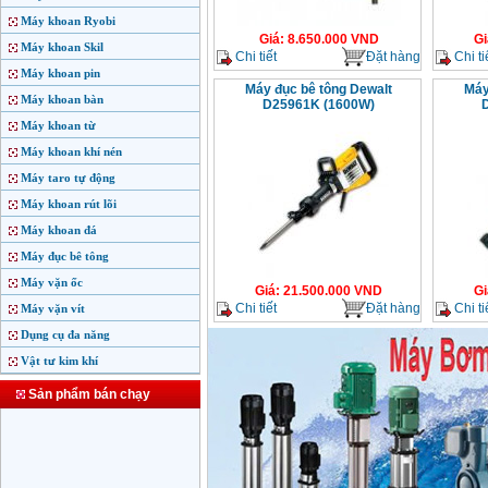
Máy khoan Ryobi
Giá
:
8.650.000
VND
Gi
Máy khoan Skil
Chi tiết
Đặt hàng
Chi ti
Máy khoan pin
Máy đục bê tông Dewalt
Máy
Máy khoan bàn
D25961K (1600W)
Máy khoan từ
Máy khoan khí nén
Máy taro tự động
Máy khoan rút lõi
Máy khoan đá
Máy đục bê tông
Máy vặn ốc
Giá
:
21.500.000
VND
Gi
Chi tiết
Đặt hàng
Chi ti
Máy vặn vít
Dụng cụ đa năng
Vật tư kim khí
Sản phẩm bán chạy