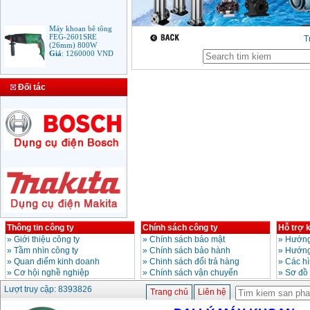
Máy khoan bê tông
FEG-2601SRE
T
(26mm) 800W
Giá
:
1260000
VND
Bảng giá mũi khoan
Đối tác
rút lõi bê tông
Giá
:
330000
VND
Máy Khoan Bosch
GSB 16RE (750W)
valy nhựa
Giá
:
1788000
VND
Bộ máy khoan Bosch
GSB 13RE hộp nhựa
100 chi tiết
Giá
:
1977000
VND
Thông tin công ty
Chính sách công ty
Hỗ trợ 
»
Giới thiệu công ty
»
Chính sách bảo mật
»
Hướng
»
Tầm nhìn công ty
»
Chính sách bảo hành
»
Hướng
Máy khoan sắt Bosch
»
Quan điểm kinh doanh
»
Chinh sách đổi trả hàng
»
Các h
GBM 350 (350W)
»
Cơ hội nghề nghiệp
»
Chính sách vận chuyển
»
Sơ đồ
Giá
:
1038000
VND
Lượt truy cập: 8393826
Trang chủ
Liên hệ