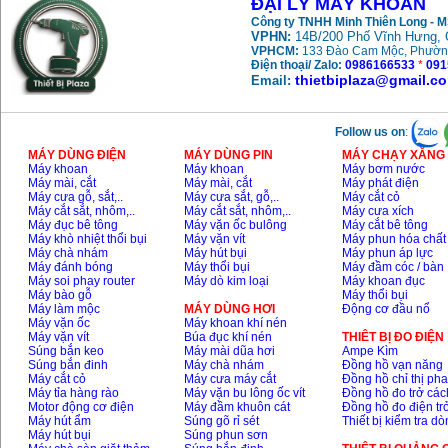
ĐẠI LÝ MÁY KHOAN
Máy khoan búa
Công ty TNHH Minh Thiên Long - 
Makita HP1630
VPHN:
14B/200 Phố Vĩnh Hưng, 
(16mm) 710W
Giá
:
1697000
VND
VPHCM:
133 Đào Cam Mộc, Phườn
Điện thoại/ Zalo:
0986166533
*
091
thietbiplaza@gmail.c
Email:
Máy khoan Bosch
GSB 13RE (650W)
hộp giấy
Follow us on
:
Giá
:
1578000
VND
MÁY DÙNG ĐIỆN
MÁY DÙNG PIN
MÁY CHẠY XĂNG 
Máy khoan
Máy khoan
Máy bơm nước
Máy mài, cắt
Máy mài, cắt
Máy phát điện
Máy khoan Bosch
GSB 550 (550W)
Máy cưa gỗ, sắt,..
Máy cưa sắt, gỗ,..
Máy cắt cỏ
Giá
:
1132000
VND
Máy cắt sắt, nhôm,..
Máy cắt sắt, nhôm,..
Máy cưa xích
Máy đục bê tông
Máy vặn ốc bulông
Máy cắt bê tông
Máy khò nhiệt thổi bụi
Máy vặn vít
Máy phun hóa chất
Máy chà nhám
Máy hút bụi
Máy phun áp lực
Máy đánh bóng
Máy thổi bụi
Máy đầm cóc / bàn
Bảng giá máy khoan
Máy soi phay router
Máy dò kim loại
Máy khoan đục
Bosch 2024
Giá
:
884000
VND
Máy bào gỗ
Máy thổi bụi
Máy làm mộc
MÁY DÙNG HƠI
Động cơ đầu nổ
Máy vặn ốc
Máy khoan khí nén
Máy vặn vít
Búa đục khí nén
THIÊT BỊ ĐO ĐIỆN
Súng bắn keo
Máy mài dũa hơi
Ampe Kìm
Máy khoan Bosch
Súng bắn đinh
Máy chà nhám
Đồng hồ vạn năng
GBH 2-24RE (790W)
Giá
:
3062000
VND
Máy cắt cỏ
Máy cưa máy cắt
Đồng hồ chỉ thị ph
Máy tỉa hàng rào
Máy vặn bu lông ốc vít
Đồng hồ đo trở các
Motor động cơ điện
Máy đầm khuôn cát
Đồng hồ đo điện tr
Máy hút ẩm
Súng gõ rỉ sét
Thiết bị kiểm tra d
Máy hút bụi
Súng phun sơn