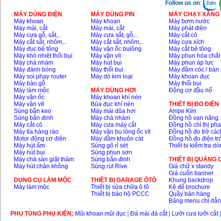
Follow us on
:
MÁY DÙNG ĐIỆN
MÁY DÙNG PIN
MÁY CHẠY XĂNG 
Máy khoan
Máy khoan
Máy bơm nước
Máy mài, cắt
Máy mài, cắt
Máy phát điện
Máy cưa gỗ, sắt,..
Máy cưa sắt, gỗ,..
Máy cắt cỏ
Máy cắt sắt, nhôm,..
Máy cắt sắt, nhôm,..
Máy cưa xích
Máy đục bê tông
Máy vặn ốc bulông
Máy cắt bê tông
Máy khò nhiệt thổi bụi
Máy vặn vít
Máy phun hóa chất
Máy chà nhám
Máy hút bụi
Máy phun áp lực
Máy đánh bóng
Máy thổi bụi
Máy đầm cóc / bàn
Máy soi phay router
Máy dò kim loại
Máy khoan đục
Máy bào gỗ
Máy thổi bụi
Máy làm mộc
MÁY DÙNG HƠI
Động cơ đầu nổ
Máy vặn ốc
Máy khoan khí nén
Máy vặn vít
Búa đục khí nén
THIÊT BỊ ĐO ĐIỆN
Súng bắn keo
Máy mài dũa hơi
Ampe Kìm
Súng bắn đinh
Máy chà nhám
Đồng hồ vạn năng
Máy cắt cỏ
Máy cưa máy cắt
Đồng hồ chỉ thị ph
Máy tỉa hàng rào
Máy vặn bu lông ốc vít
Đồng hồ đo trở các
Motor động cơ điện
Máy đầm khuôn cát
Đồng hồ đo điện tr
Máy hút ẩm
Súng gõ rỉ sét
Thiết bị kiểm tra d
Máy hút bụi
Súng phun sơn
Máy chà sàn giặt thảm
Súng bắn đinh
THIỆT BỊ QUẢNG
Máy hút chân không
Súng rút Rive
Giá chữ x standy
Giá cuốn banner
DỤNG CỤ LÀM MỘC
THIÊT BỊ GARAGE ÔTÔ
Khung backdrop
Máy làm mộc
Thiết bị sửa chữa ô tô
Kệ để brochure
Thiết bị bảo hộ PCCC
Quầy bán hàng
Bảng menu chỉ dẫ
PHỤ TÙNG PHỤ KIỆN:
Mũi khoan mũi đục
|
Đá mài đá cắt
|
Lưỡi cưa lưỡi cắt