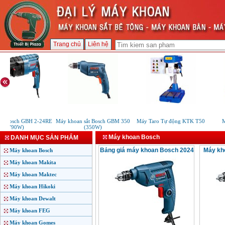
Trang chủ
Liên hệ
n Bosch GBH 2-24RE
Máy khoan sắt Bosch GBM 350
Máy Taro Tự động KTK T50
M
(790W)
(350W)
Máy khoan Bosch
DANH MỤC SẢN PHẨM
Bảng giá máy khoan Bosch 2024
Máy kh
Máy khoan Bosch
Máy khoan Makita
Máy khoan Maktec
Máy khoan Hikoki
Máy khoan Dewalt
Máy khoan FEG
Máy khoan Gomes