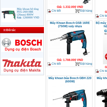
Giá
:
1.332.000
VND
Máy khoan bê tông
Chi tiết
Đặt hàng
FEG-2601SRE
G
(26mm) 800W
Chi ti
Giá
:
1260000
VND
Máy Khoan Bosch GSB 16RE
Bộ máy
(750W) valy nhựa
hộ
Bảng giá mũi khoan
Đối tác
rút lõi bê tông
Giá
:
330000
VND
Máy Khoan Bosch
GSB 16RE (750W)
valy nhựa
Giá
:
1788000
VND
Giá
:
1.788.000
VND
Chi tiết
Đặt hàng
G
Bộ máy khoan Bosch
Chi ti
GSB 13RE hộp nhựa
100 chi tiết
Giá
:
1977000
VND
Máy khoan búa Bosch GBH 220
Máy kh
(600W)
Máy khoan sắt Bosch
GBM 350 (350W)
Giá
:
1038000
VND