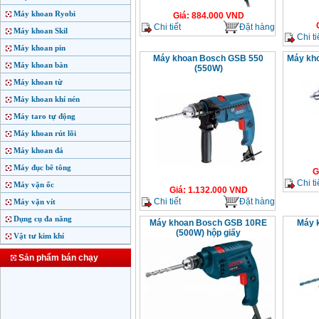
Máy khoan Ryobi
Giá
:
884.000
VND
Chi tiết
Đặt hàng
Máy khoan Skil
Chi ti
Máy khoan pin
Máy khoan Bosch GSB 550
Máy kh
Máy khoan bàn
(550W)
Máy khoan từ
Máy khoan khí nén
Máy taro tự động
Máy khoan rút lõi
Máy khoan đá
Máy đục bê tông
G
Chi ti
Máy vặn ốc
Giá
:
1.132.000
VND
Chi tiết
Đặt hàng
Máy vặn vít
Dụng cụ đa năng
Máy khoan Bosch GSB 10RE
Máy 
(500W) hộp giấy
Vật tư kim khí
Sản phẩm bán chạy