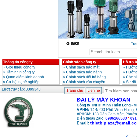
Tr
Thông tin công ty
Chính sách công ty
Hỗ trợ 
»
Giới thiệu công ty
»
Chính sách bảo mật
»
Hướng
»
Tầm nhìn công ty
»
Chính sách bảo hành
»
Hướng
»
Quan điểm kinh doanh
»
Chinh sách đổi trả hàng
»
Các h
»
Cơ hội nghề nghiệp
»
Chính sách vận chuyển
»
Sơ đồ
Lượt truy cập: 8399343
Trang chủ
Liên hệ
ĐẠI LÝ MÁY KHOAN
Công ty TNHH Minh Thiên Long - 
VPHN:
14B/200 Phố Vĩnh Hưng, 
VPHCM:
133 Đào Cam Mộc, Phườn
Điện thoại/ Zalo:
0986166533
*
091
thietbiplaza@gmail.c
Email: