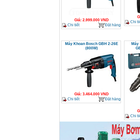
Máy khoan búa
Makita HP1630
(16mm) 710W
Giá
:
1697000
VND
G
Giá
:
2.999.000
VND
Chi ti
Chi tiết
Đặt hàng
Máy khoan Bosch
GSB 13RE (650W)
hộp giấy
Giá
:
1578000
VND
Máy Khoan Bosch GBH 2-26E
Máy 
(800W)
GB
Máy khoan Bosch
GSB 550 (550W)
Giá
:
1132000
VND
Bảng giá máy khoan
Bosch 2024
Giá
:
884000
VND
Giá
:
3.464.000
VND
Chi tiết
Đặt hàng
Máy khoan Bosch
G
GBH 2-24RE (790W)
Chi ti
Giá
:
3062000
VND