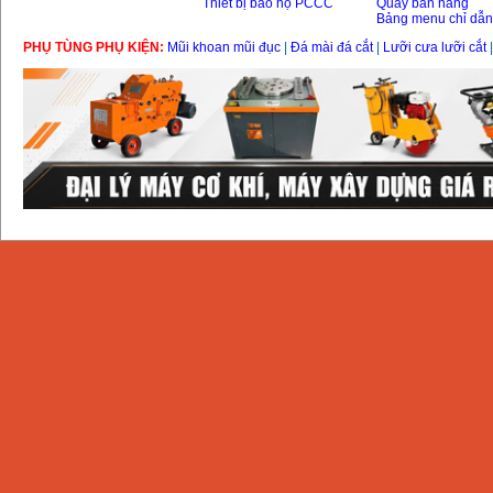
Thiết bị bảo hộ PCCC
Quầy bán hàng
Bảng menu chỉ dẫ
PHỤ TÙNG PHỤ KIỆN:
Mũi khoan mũi đục
|
Đá mài đá cắt
|
Lưỡi cưa lưỡi cắt