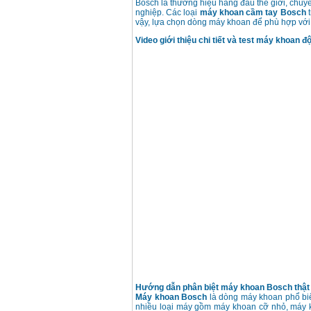
Bosch là thương hiệu hàng đầu thế giới, chuy
nghiệp. Các loại
máy khoan cầm tay Bosch
t
vậy, lựa chọn dòng máy khoan để phù hợp với 
Video giới thiệu chi tiết và test máy khoan
Hướng dẫn phân biệt máy khoan Bosch thật 
Máy khoan Bosch
là dòng máy khoan phổ biến
nhiều loại máy gồm máy khoan cỡ nhỏ, máy 