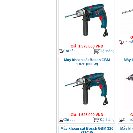
G
Chi tiế
Giá
:
1.578.000
VND
Chi tiết
Đặt hàng
Máy khoan sắt Bosch GBM
Máy 
13RE (600W)
Giá
:
1.525.000
VND
G
Chi tiết
Đặt hàng
Chi tiế
Máy khoan sắt Bosch GBM 320
Máy kh
(320W)