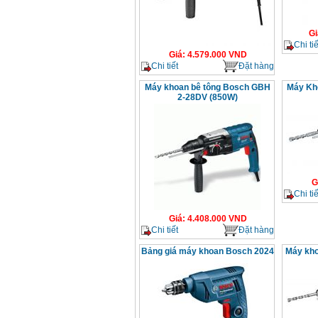
Gi
Chi tiế
Giá
:
4.579.000
VND
Chi tiết
Đặt hàng
Máy khoan bê tông Bosch GBH
Máy Kh
2-28DV (850W)
G
Chi tiế
Giá
:
4.408.000
VND
Chi tiết
Đặt hàng
Bảng giá máy khoan Bosch 2024
Máy kho