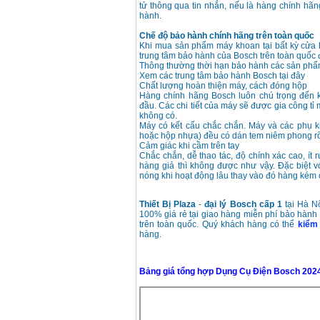
tử thông qua tin nhắn, nếu là hàng chính hã
hành.
Chế độ bảo hành chính hãng trên toàn quốc
Khi mua sản phẩm máy khoan tại bất kỳ cửa
trung tâm bảo hành của Bosch trên toàn quốc
Thông thường thời hạn bảo hành các sản phẩm
Xem các trung tâm bảo hành Bosch tại đây
Chất lượng hoàn thiện máy, cách đóng hộp
Hàng chính hãng Bosch luôn chú trọng đến 
đầu. Các chi tiết của máy sẽ được gia công tỉ
không có.
Máy có kết cấu chắc chắn. Máy và các phụ k
hoặc hộp nhựa) đều có dán tem niêm phong rõ
Cảm giác khi cầm trên tay
Chắc chắn, dễ thao tác, độ chính xác cao, ít 
hàng giả thì không được như vậy. Đặc biệt 
nóng khi hoạt động lâu thay vào đó hàng kém 
Thiết Bị Plaza
-
đại lý Bosch cấp 1
tại Hà N
100% giá rẻ tại giao hàng miễn phí bảo hành
trên toàn quốc. Quý khách hàng có thể
kiểm 
hàng.
Bảng giá tổng hợp Dụng Cụ Điện Bosch 202