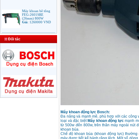
Máy khoan bê tông
FEG-2601SRE
(26mm) 800W
Giá
:
1260000
VND
Bảng giá mũi khoan
rút lõi bê tông
Đối tác
Giá
:
330000
VND
Máy Khoan Bosch
GSB 16RE (750W)
valy nhựa
Giá
:
1788000
VND
Bộ máy khoan Bosch
GSB 13RE hộp nhựa
100 chi tiết
Giá
:
1977000
VND
Máy khoan động lực Bosch:
Máy khoan sắt Bosch
Đa năng và mạnh mẽ, phù hợp với các công vi
GBM 350 (350W)
Giá
:
1038000
VND
loại và đặc biệt
Máy khoan động lực
mạnh mẽ
từ 500w đến 800w, trên thân máy ngoài nút 
khoan búa.
Chế độ khoan búa (khoan động lực) thường 
máy được tiết kế bánh răng lệch. Một số dòn
Máy khoan búa