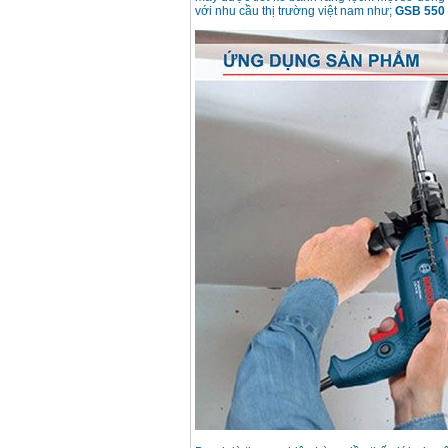
với nhu cầu thị trường việt nam như;
GSB 550 
Makita HP1630
(16mm) 710W
Giá
:
1697000
VND
Máy khoan Bosch
GSB 13RE (650W)
hộp giấy
Giá
:
1578000
VND
Máy khoan Bosch
GSB 550 (550W)
Giá
:
1132000
VND
Bảng giá máy khoan
Bosch 2024
Giá
:
884000
VND
Máy khoan Bosch
GBH 2-24RE (790W)
Giá
:
3062000
VND