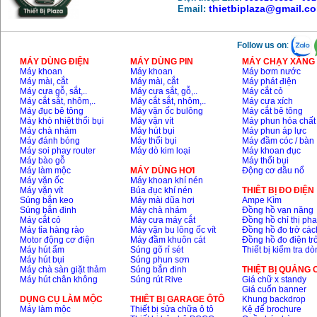
thietbiplaza@gmail.c
Email:
Follow us on
:
MÁY DÙNG ĐIỆN
MÁY DÙNG PIN
MÁY CHẠY XĂNG 
Máy khoan
Máy khoan
Máy bơm nước
Máy mài, cắt
Máy mài, cắt
Máy phát điện
Máy cưa gỗ, sắt,..
Máy cưa sắt, gỗ,..
Máy cắt cỏ
Máy cắt sắt, nhôm,..
Máy cắt sắt, nhôm,..
Máy cưa xích
Máy đục bê tông
Máy vặn ốc bulông
Máy cắt bê tông
Máy khò nhiệt thổi bụi
Máy vặn vít
Máy phun hóa chất
Máy chà nhám
Máy hút bụi
Máy phun áp lực
Máy đánh bóng
Máy thổi bụi
Máy đầm cóc / bàn
Máy soi phay router
Máy dò kim loại
Máy khoan đục
Máy bào gỗ
Máy thổi bụi
Máy làm mộc
MÁY DÙNG HƠI
Động cơ đầu nổ
Máy vặn ốc
Máy khoan khí nén
Máy vặn vít
Búa đục khí nén
THIÊT BỊ ĐO ĐIỆN
Súng bắn keo
Máy mài dũa hơi
Ampe Kìm
Súng bắn đinh
Máy chà nhám
Đồng hồ vạn năng
Máy cắt cỏ
Máy cưa máy cắt
Đồng hồ chỉ thị ph
Máy tỉa hàng rào
Máy vặn bu lông ốc vít
Đồng hồ đo trở các
Motor động cơ điện
Máy đầm khuôn cát
Đồng hồ đo điện tr
Máy hút ẩm
Súng gõ rỉ sét
Thiết bị kiểm tra d
Máy hút bụi
Súng phun sơn
Máy chà sàn giặt thảm
Súng bắn đinh
THIỆT BỊ QUẢNG
Máy hút chân không
Súng rút Rive
Giá chữ x standy
Giá cuốn banner
DỤNG CỤ LÀM MỘC
THIÊT BỊ GARAGE ÔTÔ
Khung backdrop
Máy làm mộc
Thiết bị sửa chữa ô tô
Kệ để brochure