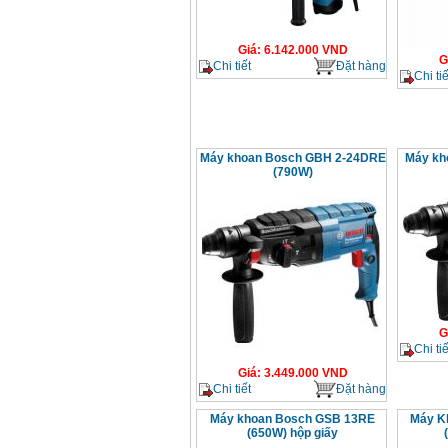
Giá
:
6.142.000
VND
G
Chi tiết
Đặt hàng
Chi tiế
Máy khoan Bosch GBH 2-24DRE
Máy kh
(790W)
G
Chi tiế
Giá
:
3.449.000
VND
Chi tiết
Đặt hàng
Máy khoan Bosch GSB 13RE
Máy K
(650W) hộp giấy