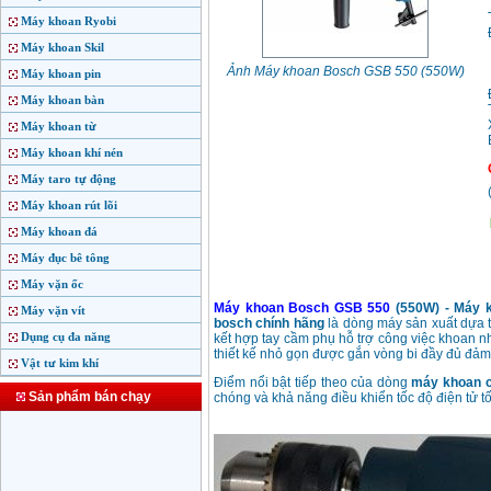
Máy khoan Ryobi
Máy khoan Skil
Ảnh Máy khoan Bosch GSB 550 (550W)
Máy khoan pin
Máy khoan bàn
Máy khoan từ
Máy khoan khí nén
Máy taro tự động
Máy khoan rút lõi
Máy khoan đá
Máy đục bê tông
Máy vặn ốc
Máy khoan Bosch GSB 550
(550W) - Máy k
Máy vặn vít
bosch chính hãng
là dòng máy sản xuất dựa 
Dụng cụ đa năng
kết hợp tay cầm phụ hỗ trợ công việc khoan 
thiết kế nhỏ gọn được gắn vòng bi đầy đủ đảm 
Vật tư kim khí
Điểm nổi bật tiếp theo của dòng
máy khoan 
Sản phẩm bán chạy
chóng và khả năng điều khiển tốc độ điện tử tố