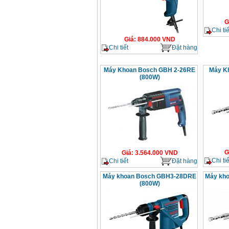
G
Chi tiế
Giá
:
884.000
VND
Chi tiết
Đặt hàng
Máy Khoan Bosch GBH 2-26RE
Máy K
(800W)
G
Giá
:
3.564.000
VND
Chi tiế
Chi tiết
Đặt hàng
Máy khoan Bosch GBH3-28DRE
Máy kh
(800W)