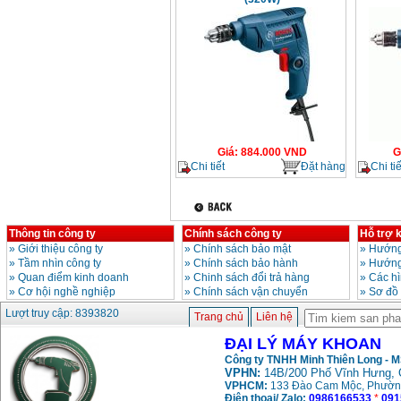
Giá
:
884.000
VND
G
Chi tiết
Đặt hàng
Chi tiế
Thông tin công ty
Chính sách công ty
Hỗ trợ 
»
Giới thiệu công ty
»
Chính sách bảo mật
»
Hướng
»
Tầm nhìn công ty
»
Chính sách bảo hành
»
Hướng
»
Quan điểm kinh doanh
»
Chinh sách đổi trả hàng
»
Các h
»
Cơ hội nghề nghiệp
»
Chính sách vận chuyển
»
Sơ đồ
Lượt truy cập: 8393820
Trang chủ
Liên hệ
ĐẠI LÝ MÁY KHOAN
Công ty TNHH Minh Thiên Long - 
VPHN:
14B/200 Phố Vĩnh Hưng, 
VPHCM:
133 Đào Cam Mộc, Phườn
Điện thoại/ Zalo:
0986166533
*
091