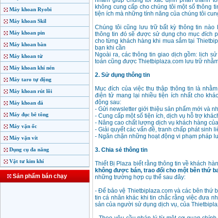
nhằm giúp chúng tôi xác định phần thanh t
không cung cấp cho chúng tôi một số thông t
Máy khoan Ryobi
tiện ích mà những tính năng của chúng tôi cun
Máy khoan Skil
Chúng tôi cũng lưu trữ bất kỳ thông tin nào
Máy khoan pin
thông tin đó sẽ được sử dụng cho mục đích p
cho từng khách hàng khi mua sắm tại Thietbip
Máy khoan bàn
bạn khi cần
Ngoài ra, các thông tin giao dịch gồm: lịch s
Máy khoan từ
toán cũng được Thietbiplaza.com lưu trữ nhằm
Máy khoan khí nén
2. Sử dụng thông tin
Máy taro tự động
Mục đích của việc thu thập thông tin là nhằ
Máy khoan rút lõi
điện tử mang lại nhiều tiện ích nhất cho khá
động sau:
Máy khoan đá
- Gửi newsletter giới thiệu sản phẩm mới và 
Máy đục bê tông
- Cung cấp một số tiện ích, dịch vụ hỗ trợ khá
- Nâng cao chất lượng dịch vụ khách hàng của
Máy vặn ốc
- Giải quyết các vấn đề, tranh chấp phát sinh 
- Ngăn chặn những hoạt động vi phạm pháp lu
Máy vặn vít
Dụng cụ đa năng
3. Chia sẻ thông tin
Vật tư kim khí
Thiết Bị Plaza biết rằng thông tin về khách hà
không được bán, trao đổi cho một bên thứ b
Sản phẩm bán chạy
những trường hợp cụ thể sau đây:
- Để bảo vệ Thietbiplaza.com và các bên thứ b
tin cá nhân khác khi tin chắc rằng việc đưa nh
sản của người sử dụng dịch vụ, của Thietbipl