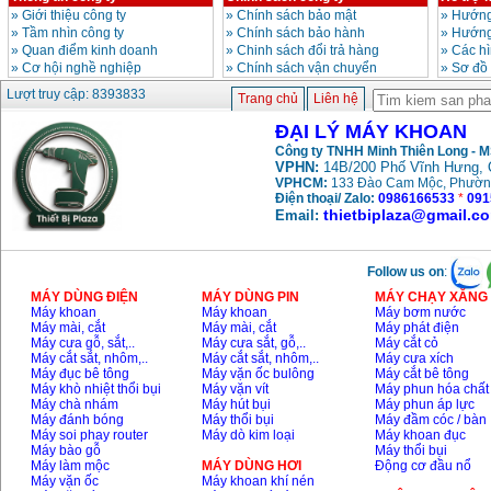
»
Giới thiệu công ty
»
Chính sách bảo mật
»
Hướng
Máy khoan búa
Makita HP1630
»
Tầm nhìn công ty
»
Chính sách bảo hành
»
Hướng
(16mm) 710W
»
Quan điểm kinh doanh
»
Chinh sách đổi trả hàng
»
Các h
Giá
:
1697000
VND
»
Cơ hội nghề nghiệp
»
Chính sách vận chuyển
»
Sơ đồ
Lượt truy cập: 8393833
Trang chủ
Liên hệ
Máy khoan Bosch
GSB 13RE (650W)
ĐẠI LÝ MÁY KHOAN
hộp giấy
Công ty TNHH Minh Thiên Long - 
Giá
:
1578000
VND
VPHN:
14B/200 Phố Vĩnh Hưng, 
VPHCM:
133 Đào Cam Mộc, Phườn
Điện thoại/ Zalo:
0986166533
*
091
Máy khoan Bosch
thietbiplaza@gmail.c
Email:
GSB 550 (550W)
Giá
:
1132000
VND
Follow us on
:
MÁY DÙNG ĐIỆN
MÁY DÙNG PIN
MÁY CHẠY XĂNG 
Bảng giá máy khoan
Bosch 2024
Máy khoan
Máy khoan
Máy bơm nước
Giá
:
884000
VND
Máy mài, cắt
Máy mài, cắt
Máy phát điện
Máy cưa gỗ, sắt,..
Máy cưa sắt, gỗ,..
Máy cắt cỏ
Máy cắt sắt, nhôm,..
Máy cắt sắt, nhôm,..
Máy cưa xích
Máy đục bê tông
Máy vặn ốc bulông
Máy cắt bê tông
Máy khò nhiệt thổi bụi
Máy vặn vít
Máy phun hóa chất
Máy khoan Bosch
Máy chà nhám
Máy hút bụi
Máy phun áp lực
GBH 2-24RE (790W)
Giá
:
3062000
VND
Máy đánh bóng
Máy thổi bụi
Máy đầm cóc / bàn
Máy soi phay router
Máy dò kim loại
Máy khoan đục
Máy bào gỗ
Máy thổi bụi
Máy làm mộc
MÁY DÙNG HƠI
Động cơ đầu nổ
Máy vặn ốc
Máy khoan khí nén