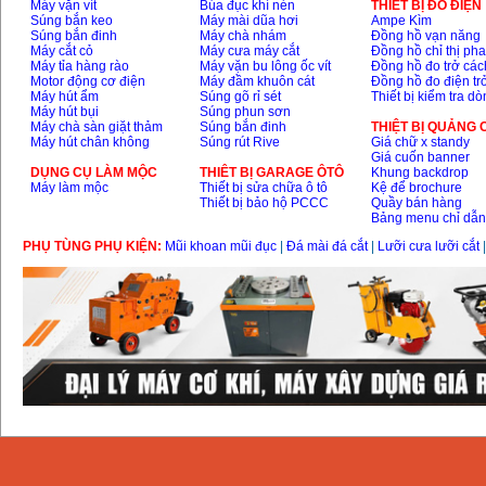
Máy vặn vít
Búa đục khí nén
THIÊT BỊ ĐO ĐIỆN
Súng bắn keo
Máy mài dũa hơi
Ampe Kìm
Súng bắn đinh
Máy chà nhám
Đồng hồ vạn năng
Máy cắt cỏ
Máy cưa máy cắt
Đồng hồ chỉ thị ph
Máy tỉa hàng rào
Máy vặn bu lông ốc vít
Đồng hồ đo trở các
Motor động cơ điện
Máy đầm khuôn cát
Đồng hồ đo điện tr
Máy hút ẩm
Súng gõ rỉ sét
Thiết bị kiểm tra d
Máy hút bụi
Súng phun sơn
Máy chà sàn giặt thảm
Súng bắn đinh
THIỆT BỊ QUẢNG
Máy hút chân không
Súng rút Rive
Giá chữ x standy
Giá cuốn banner
DỤNG CỤ LÀM MỘC
THIÊT BỊ GARAGE ÔTÔ
Khung backdrop
Máy làm mộc
Thiết bị sửa chữa ô tô
Kệ để brochure
Thiết bị bảo hộ PCCC
Quầy bán hàng
Bảng menu chỉ dẫ
PHỤ TÙNG PHỤ KIỆN:
Mũi khoan mũi đục
|
Đá mài đá cắt
|
Lưỡi cưa lưỡi cắt