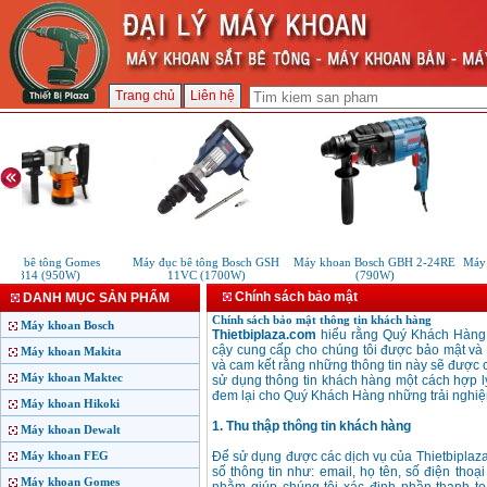
Trang chủ
Liên hệ
đục bê tông Gomes
Máy đục bê tông Bosch GSH
Máy khoan Bosch GBH 2-24RE
Máy 
B5814 (950W)
11VC (1700W)
(790W)
Chính sách bảo mật
DANH MỤC SẢN PHẨM
Chính sách bảo mật thông tin khách hàng
Máy khoan Bosch
Thietbiplaza.com
hiểu rằng Quý Khách Hàng r
cậy cung cấp cho chúng tôi được bảo mật và s
Máy khoan Makita
và cam kết rằng những thông tin này sẽ được c
Máy khoan Maktec
sử dụng thông tin khách hàng một cách hợp l
đem lại cho Quý Khách Hàng những trải nghiệm
Máy khoan Hikoki
1. Thu thập thông tin khách hàng
Máy khoan Dewalt
Máy khoan FEG
Để sử dụng được các dịch vụ của Thietbiplaz
số thông tin như: email, họ tên, số điện thoạ
Máy khoan Gomes