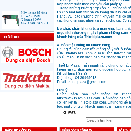
- Theo yêu cầu pháp l‎ý từ một cơ quan chính 
hợp nhằm tuân theo các yêu cầu pháp l‎ý
- Trong những trường hợp còn lại, chúng tôi s
Máy khoan bê tông
tin cho một bên thứ ba và thông tin này chỉ 
FEG-2601SRE
Hàng. VD: các chương trình khuyến mãi có sự h
(26mm) 800W
các thông tin giao nhận cần thiết cho các đơn 
Giá
:
1260000
VND
Nó chắc chắn không bao gồm việc bán, chia 
mục đích thương mại vi phạm những cam kế
Bảng giá mũi khoan
Đối tác
khách hàng của Thietbiplaza.com
rút lõi bê tông
Giá
:
330000
VND
4. Bảo mật thông tin khách hàng
Chúng tôi cũng cam kết không cố ‎‎ý tiết lộ t
của Thietbiplaza. com vì mục đích thương m
chiếu theo Chính sách bảo mật thông tin khác
Máy Khoan Bosch
GSB 16RE (750W)
Thiết Bị Plaza nhấn mạnh rằng chúng tôi rất
valy nhựa
thông tin cá nhân nên trong trường hợp bạn c
Giá
:
1788000
VND
tôi, vui lòng liên hệ:
Điện thoại: 04.39965613
Email: thietbiplaza@gmail.com
Bộ máy khoan Bosch
GSB 13RE hộp nhựa
Lưu ‎ ý:
100 chi tiết
Chính sách bảo mật thông tin khách
Giá
:
1977000
VND
http://www.thietbiplaza.com . Nó không bao 
có liên kết tại Thietbiplaza.com. Chúng tôi đề
bảo mật thông tin khách hàng của những webs
Máy khoan sắt Bosch
GBM 350 (350W)
Giá
:
1038000
VND
Thông tin công ty
Chính sách công ty
Hỗ trợ 