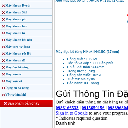
Ảnh Máy đục bê tông Hikoki H41SC (17mm)
Máy khoan Ryobi
Máy khoan Skil
Máy khoan pin
Máy khoan bàn
Máy khoan từ
Máy khoan khí nén
Máy taro tự động
Máy đục bê tông
Hikoki
H41SC (17mm)
Máy khoan rút lõi
Công suất : 1050W
Máy khoan đá
Tốc độ va đập : 3000 lần/phút
Chiều dài thân : 414mm
Máy đục bê tông
Trọng lượng : 5kg
Máy vặn ốc
Hãng sản xuất:
Hikoki
Xuất xứ: Malaysia
Máy vặn vít
Bảo hành: 03 Tháng
Dụng cụ đa năng
Vật tư kim khí
Sản phẩm bán chạy