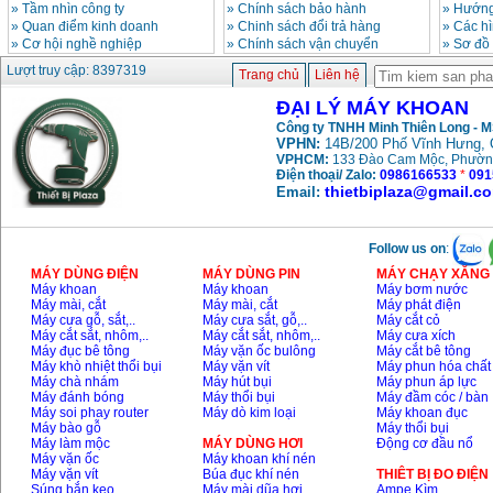
»
Tầm nhìn công ty
»
Chính sách bảo hành
»
Hướng
»
Quan điểm kinh doanh
»
Chinh sách đổi trả hàng
»
Các h
»
Cơ hội nghề nghiệp
»
Chính sách vận chuyển
»
Sơ đồ
Lượt truy cập: 8397319
Trang chủ
Liên hệ
ĐẠI LÝ MÁY KHOAN
Công ty TNHH Minh Thiên Long - 
VPHN:
14B/200 Phố Vĩnh Hưng, 
VPHCM:
133 Đào Cam Mộc, Phườn
Điện thoại/ Zalo:
0986166533
*
091
thietbiplaza@gmail.c
Email:
Follow us on
:
MÁY DÙNG ĐIỆN
MÁY DÙNG PIN
MÁY CHẠY XĂNG 
Máy khoan
Máy khoan
Máy bơm nước
Máy mài, cắt
Máy mài, cắt
Máy phát điện
Máy cưa gỗ, sắt,..
Máy cưa sắt, gỗ,..
Máy cắt cỏ
Máy cắt sắt, nhôm,..
Máy cắt sắt, nhôm,..
Máy cưa xích
Máy đục bê tông
Máy vặn ốc bulông
Máy cắt bê tông
Máy khò nhiệt thổi bụi
Máy vặn vít
Máy phun hóa chất
Máy chà nhám
Máy hút bụi
Máy phun áp lực
Máy đánh bóng
Máy thổi bụi
Máy đầm cóc / bàn
Máy soi phay router
Máy dò kim loại
Máy khoan đục
Máy bào gỗ
Máy thổi bụi
Máy làm mộc
MÁY DÙNG HƠI
Động cơ đầu nổ
Máy vặn ốc
Máy khoan khí nén
Máy vặn vít
Búa đục khí nén
THIÊT BỊ ĐO ĐIỆN
Súng bắn keo
Máy mài dũa hơi
Ampe Kìm