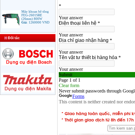
Máy khoan bê tông
FEG-2601SRE
(26mm) 800W
Giá
:
1260000
VND
Bảng giá mũi khoan
Đối tác
rút lõi bê tông
Giá
:
330000
VND
Máy Khoan Bosch
GSB 16RE (750W)
valy nhựa
Giá
:
1788000
VND
Bộ máy khoan Bosch
GSB 13RE hộp nhựa
100 chi tiết
Giá
:
1977000
VND
Máy khoan sắt Bosch
GBM 350 (350W)
Giá
:
1038000
VND