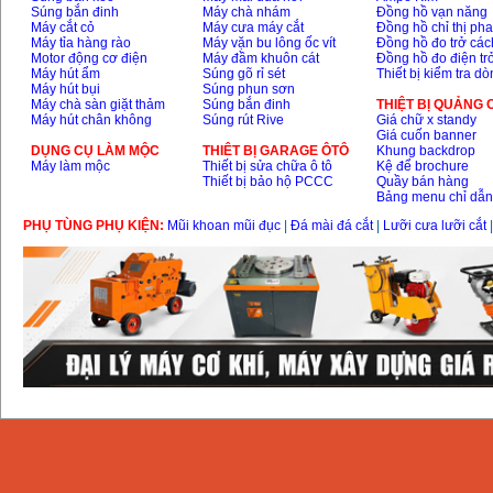
Súng bắn đinh
Máy chà nhám
Đồng hồ vạn năng
Máy cắt cỏ
Máy cưa máy cắt
Đồng hồ chỉ thị ph
Máy tỉa hàng rào
Máy vặn bu lông ốc vít
Đồng hồ đo trở các
Motor động cơ điện
Máy đầm khuôn cát
Đồng hồ đo điện tr
Máy hút ẩm
Súng gõ rỉ sét
Thiết bị kiểm tra d
Máy hút bụi
Súng phun sơn
Máy chà sàn giặt thảm
Súng bắn đinh
THIỆT BỊ QUẢNG
Máy hút chân không
Súng rút Rive
Giá chữ x standy
Giá cuốn banner
DỤNG CỤ LÀM MỘC
THIÊT BỊ GARAGE ÔTÔ
Khung backdrop
Máy làm mộc
Thiết bị sửa chữa ô tô
Kệ để brochure
Thiết bị bảo hộ PCCC
Quầy bán hàng
Bảng menu chỉ dẫ
PHỤ TÙNG PHỤ KIỆN:
Mũi khoan mũi đục
|
Đá mài đá cắt
|
Lưỡi cưa lưỡi cắt