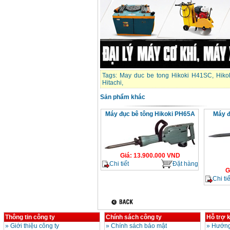
Máy khoan búa
Makita HP1630
(16mm) 710W
Giá
:
1697000
VND
Máy khoan Bosch
GSB 13RE (650W)
hộp giấy
Giá
:
1578000
VND
Tags:
May duc be tong Hikoki H41SC
,
Hiko
Hitachi
,
Máy khoan Bosch
Sản phẩm khác
GSB 550 (550W)
Giá
:
1132000
VND
Máy đục bê tông Hikoki PH65A
Máy đ
Bảng giá máy khoan
Bosch 2024
Giá
:
884000
VND
Giá
:
13.900.000
VND
Chi tiết
Đặt hàng
G
Chi tiế
Máy khoan Bosch
GBH 2-24RE (790W)
Giá
:
3062000
VND
Thông tin công ty
Chính sách công ty
Hỗ trợ 
»
Giới thiệu công ty
»
Chính sách bảo mật
»
Hướng