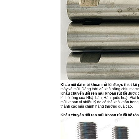
Khẩu nối dài mũi khoan rút lõi được thiết kế
p
máy và mũi. Đồng thời đủ khả năng chịu mome
Khẩu chuyển đổi ren mũi khoan rút lõi
được c
lõi bê tông của Nhật bản, Hàn quốc hoặc Đài l
mũi khoan vì nhiều lý do có thể khó khăn trong
thành các mũi chính hãng thường quá cao.
Khẩu chuyển đổi ren mũi khoan rút lõi bê tôn