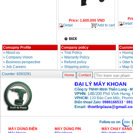
Pri
Price
:
1.600.000
VND
Detail
Detail
Add to cart
Comapny Profile
Company policy
Custome
»
About us
»
Trial Policy
»
Huong
»
Company Vision
»
Warranty Policy
»
Paymen
»
Business perspective
»
Refund policy
»
Oder 
»
Job Careers
»
Shipping policy
»
Map G
Counter: 8393291
Home
Contact
ĐẠI LÝ MÁY KHOAN
Công ty TNHH Minh Thiên Long - 
VPHN:
14B/200 Phố Vĩnh Hưng, 
VPHCM:
133 Đào Cam Mộc, Phườn
Điện thoại/ Zalo:
0986166533
*
091
thietbiplaza@gmail.c
Email:
Follow us on
:
MÁY DÙNG ĐIỆN
MÁY DÙNG PIN
MÁY CHẠY XĂNG 