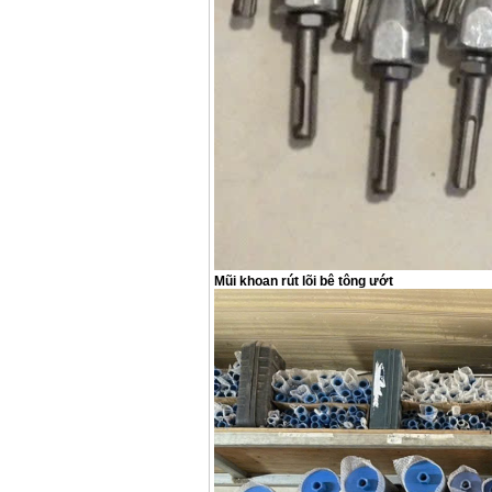
Mũi khoan rút lõi bê tông ướt