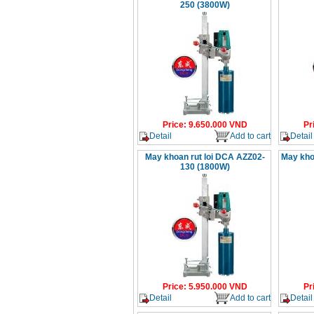
250 (3800W)
Price
:
9.650.000
VND
Pr
Detail
Add to cart
Detail
May khoan rut loi DCA AZZ02-
May kho
130 (1800W)
Price
:
5.950.000
VND
Pr
Detail
Add to cart
Detail