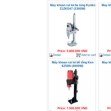
May khoan rut loi be tong Kynko
May kh
Z1ZKD47 (3300W)
Price
:
5.800.000
VND
Pr
Detail
Add to cart
Detail
Máy khoan rut loi bê tông Ken
May kh
6250N (4000W)
Price
:
7.500.000
VND
Pr