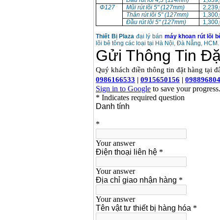
Đầu rút lõi 4,5"(114mm)
1,639
Φ127
Mũi rút lõi 5" (127mm)
2,239
Thân rút lõi 5" (127mm)
1,300
Đầu rút lõi 5" (127mm)
1,300
Thiết Bị Plaza
đại lý bán
máy khoan rút lõi b
lõi bê tông các loại tại Hà Nội, Đà Nẵng, HC