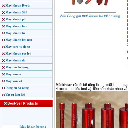
May khoan Ryobi
May khoan Skil
Ảnh Bang gia mui khoan rut loi be tong
May khoan pin
Máy khoan ban
May khoan tu
May khoan khi nen
May taro tu dong
May khoan rut loi
May khoan da
May duc be tong
May van oc
May van vit
Mũi khoan rút lõi bê tông
là loại mũi khoan d
Dung cu da nang
được cho nhiều loại vật liệu nền khác nhau và 
Vat tu kim khi
Best-Sell Products
May khoan be tong
FEG-2601SRE