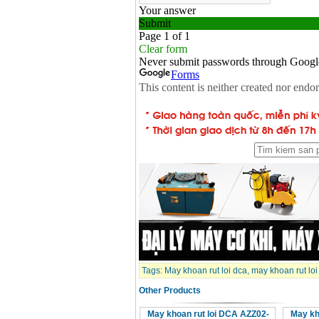
Tags:
May khoan rut loi dca
,
may khoan rut loi
Other Products
May khoan rut loi DCA AZZ02-
May kh