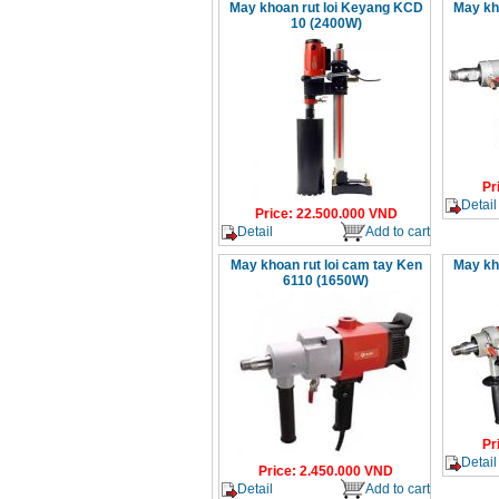
May khoan rut loi Keyang KCD
May kh
10 (2400W)
Pr
Detail
Price
:
22.500.000
VND
Detail
Add to cart
May khoan rut loi cam tay Ken
May kh
6110 (1650W)
Pr
Detail
Price
:
2.450.000
VND
Detail
Add to cart