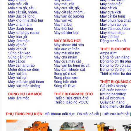
Máy khoan
Máy khoan
Máy bơm nước
Máy mài, cắt
Máy mài, cắt
Máy phát điện
Máy cưa gỗ, sắt,..
Máy cưa sắt, gỗ,..
Máy cắt cỏ
Máy cắt sắt, nhôm,..
Máy cắt sắt, nhôm,..
Máy cưa xích
Máy đục bê tông
Máy vặn ốc bulông
Máy cắt bê tông
Máy khò nhiệt thổi bụi
Máy vặn vít
Máy phun hóa chất
Máy chà nhám
Máy hút bụi
Máy phun áp lực
Máy đánh bóng
Máy thổi bụi
Máy đầm cóc / bàn
Máy soi phay router
Máy dò kim loại
Máy khoan đục
Máy bào gỗ
Máy thổi bụi
Máy làm mộc
MÁY DÙNG HƠI
Động cơ đầu nổ
Máy vặn ốc
Máy khoan khí nén
Máy vặn vít
Búa đục khí nén
THIÊT BỊ ĐO ĐIỆN
Súng bắn keo
Máy mài dũa hơi
Ampe Kìm
Súng bắn đinh
Máy chà nhám
Đồng hồ vạn năng
Máy cắt cỏ
Máy cưa máy cắt
Đồng hồ chỉ thị ph
Máy tỉa hàng rào
Máy vặn bu lông ốc vít
Đồng hồ đo trở các
Motor động cơ điện
Máy đầm khuôn cát
Đồng hồ đo điện tr
Máy hút ẩm
Súng gõ rỉ sét
Thiết bị kiểm tra d
Máy hút bụi
Súng phun sơn
Máy chà sàn giặt thảm
Súng bắn đinh
THIỆT BỊ QUẢNG
Máy hút chân không
Súng rút Rive
Giá chữ x standy
Giá cuốn banner
DỤNG CỤ LÀM MỘC
THIÊT BỊ GARAGE ÔTÔ
Khung backdrop
Máy làm mộc
Thiết bị sửa chữa ô tô
Kệ để brochure
Thiết bị bảo hộ PCCC
Quầy bán hàng
Bảng menu chỉ dẫ
PHỤ TÙNG PHỤ KIỆN:
Mũi khoan mũi đục
|
Đá mài đá cắt
|
Lưỡi cưa lưỡi cắt