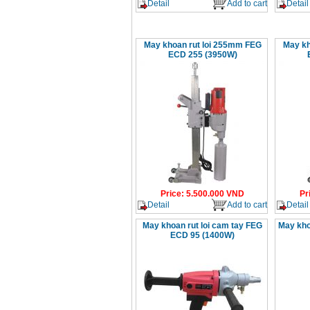
Detail
Add to cart
Detail
May khoan rut loi 255mm FEG
May kh
ECD 255 (3950W)
Price
:
5.500.000
VND
Pr
Detail
Add to cart
Detail
May khoan rut loi cam tay FEG
May kho
ECD 95 (1400W)