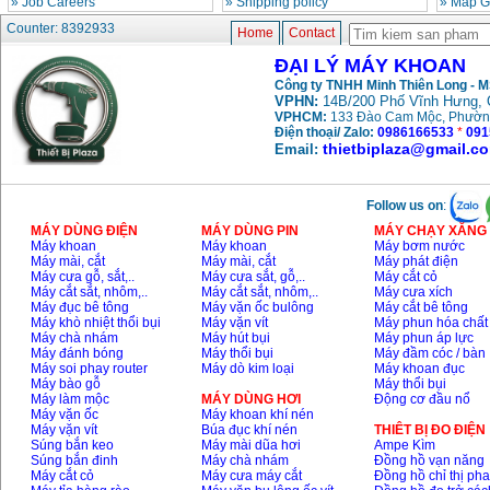
»
Job Careers
»
Shipping policy
»
Map G
May khoan bua
Makita HP1630
Counter: 8392933
Home
Contact
(16mm) 710W
Price
:
1697000
VND
ĐẠI LÝ MÁY KHOAN
Công ty TNHH Minh Thiên Long - 
VPHN:
14B/200 Phố Vĩnh Hưng, 
May khoan Bosch
VPHCM:
133 Đào Cam Mộc, Phườn
GSB 13RE (650W)
hop giay
Điện thoại/ Zalo:
0986166533
*
091
Price
:
1578000
VND
thietbiplaza@gmail.c
Email:
May khoan Bosch
Follow us on
:
GSB 550 (550W)
Price
:
1132000
VND
MÁY DÙNG ĐIỆN
MÁY DÙNG PIN
MÁY CHẠY XĂNG 
Máy khoan
Máy khoan
Máy bơm nước
Máy mài, cắt
Máy mài, cắt
Máy phát điện
Máy cưa gỗ, sắt,..
Máy cưa sắt, gỗ,..
Máy cắt cỏ
Bang gia may khoan
Máy cắt sắt, nhôm,..
Máy cắt sắt, nhôm,..
Máy cưa xích
Bosch 2024
Máy đục bê tông
Máy vặn ốc bulông
Máy cắt bê tông
Price
:
884000
VND
Máy khò nhiệt thổi bụi
Máy vặn vít
Máy phun hóa chất
Máy chà nhám
Máy hút bụi
Máy phun áp lực
Máy đánh bóng
Máy thổi bụi
Máy đầm cóc / bàn
Máy soi phay router
Máy dò kim loại
Máy khoan đục
Máy bào gỗ
Máy thổi bụi
May khoan Bosch
GBH 2-24RE (790W)
Máy làm mộc
MÁY DÙNG HƠI
Động cơ đầu nổ
Price
:
3062000
VND
Máy vặn ốc
Máy khoan khí nén
Máy vặn vít
Búa đục khí nén
THIÊT BỊ ĐO ĐIỆN
Súng bắn keo
Máy mài dũa hơi
Ampe Kìm
Súng bắn đinh
Máy chà nhám
Đồng hồ vạn năng
Máy cắt cỏ
Máy cưa máy cắt
Đồng hồ chỉ thị ph