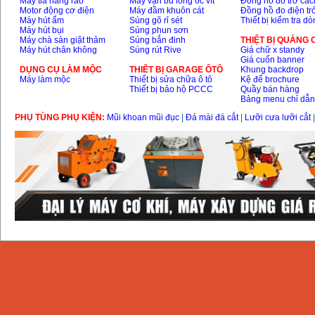
Máy tỉa hàng rào
Máy vặn bu lông ốc vít
Đồng hồ đo trở các
Motor động cơ điện
Máy đầm khuôn cát
Đồng hồ đo điện tr
Máy hút ẩm
Súng gõ rỉ sét
Thiết bị kiểm tra d
Máy hút bụi
Súng phun sơn
Máy chà sàn giặt thảm
Súng bắn đinh
THIỆT BỊ QUẢNG
Máy hút chân không
Súng rút Rive
Giá chữ x standy
Giá cuốn banner
DỤNG CỤ LÀM MỘC
THIÊT BỊ GARAGE ÔTÔ
Khung backdrop
Máy làm mộc
Thiết bị sửa chữa ô tô
Kệ để brochure
Thiết bị bảo hộ PCCC
Quầy bán hàng
Bảng menu chỉ dẫ
PHỤ TÙNG PHỤ KIỆN:
Mũi khoan mũi đục
|
Đá mài đá cắt
|
Lưỡi cưa lưỡi cắt