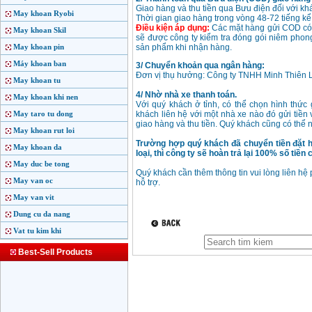
Giao hàng và thu tiền qua Bưu điện đối với kh
May khoan Ryobi
Thời gian giao hàng trong vòng 48-72 tiếng kể 
Điều kiện áp dụng:
Các mặt hàng gửi COD có g
May khoan Skil
sẽ được công ty kiểm tra đóng gói niêm phong
May khoan pin
sản phẩm khi nhận hàng.
Máy khoan ban
3/ Chuyển khoản qua ngân hàng:
Đơn vị thụ hưởng: Công ty TNHH Minh Thiên
May khoan tu
4/ Nhờ nhà xe thanh toán.
May khoan khi nen
Với quý khách ở tỉnh, có thể chọn hình thức
May taro tu dong
khách liên hệ với một nhà xe nào đó gửi tiền 
giao hàng và thu tiền. Quý khách cũng có thể
May khoan rut loi
Trường hợp quý khách đã chuyển tiền đặt 
May khoan da
loại, thì công ty sẽ hoàn trả lại 100% số tiề
May duc be tong
Quý khách cần thêm thông tin vui lòng liên hệ
May van oc
hỗ trợ.
May van vit
Dung cu da nang
Vat tu kim khi
Best-Sell Products