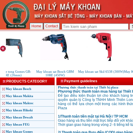
Home
Contact
n be tong Gomes GB-
May khoan sat Bosch GBM
May khoan sat Skil 6538 (300W)
May Kh
01SRE (26mm)
10RE (450W)
Payment guidelines
PRODUCTS CATEGORY
Phương thức thanh toán tại Thiết bị plaza
May khoan Bosch
Phương thức thanh toán mua hàng tại Thiết 
Để tạo điều kiện thuận lợi cho khách hàng t
May hkoan Makita
quyền quản lý Công ty TNHH Minh Thiên Long
May khoan Maktec
hàng có thể lựa chọn một trong các hình thứ
Plaza
May khoan Hikoki
1/Thanh toán tiền mặt tại Hà Nội / TP HCM
May khoan Dewalt
Giao hàng và thu tiền mặt trực tiếp đối với k
May khoan FEG
Thời gian giao hàng trong vòng 2- 6 tiếng kể từ
May khoan Gomes
2/ Thanh toán qua Bưu điện (COD) giao hàng t