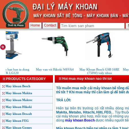
Home
Contact
oan ban ban tu dong
May van vit Hikoki W6VA4
May Khoan Bosch GSB 16RE
May 
KTK LG120
(750W) valy nhua
Hoi mua may khoan nao thi tot
PRODUCTS CATEGORY
May khoan Bosch
Tôi muốn mua một cái máy khoan bê tông dùng
thì tốt ? Khi mua máy thì cần làm gì để biết
May hkoan Makita
May khoan Maktec
TRẢ LỜI:
May khoan Hikoki
Hiên tại trên thị trường có rất nhiều dòng
Makita, Metabo, Hitachi, Hilti, FEG
,.. Tùy thu
May khoan Dewalt
cái máy khoan phù hợp, mỗi loại có những ưu 
dòng
máy khoan Bosch
được nhiều người tiêu
May khoan FEG
May khoan Gomes
Máy khoan Bosch hiện tại phân ra làm 3 loại: