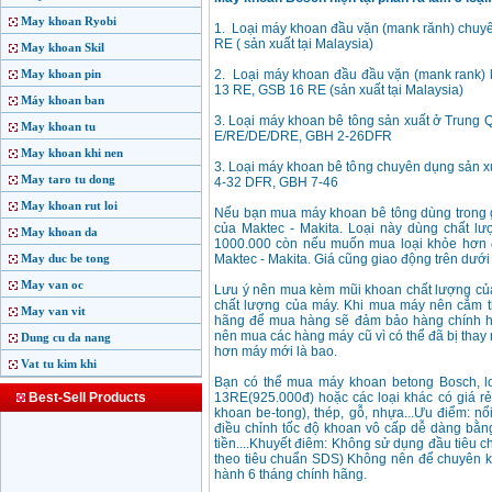
May khoan Ryobi
1. Loại máy khoan đầu vặn (mank rănh) chuy
RE ( sản xuất tại Malaysia)
May khoan Skil
May khoan pin
2. Loại máy khoan đầu đầu vặn (mank rank) 
13 RE, GSB 16 RE (sản xuất tại Malaysia)
Máy khoan ban
3. Loại máy khoan bê tông sản xuất ở Trung
May khoan tu
E/RE/DE/DRE, GBH 2-26DFR
May khoan khi nen
3. Loại máy khoan bê tông chuyên dụng sản
May taro tu dong
4-32 DFR, GBH 7-46
May khoan rut loi
Nếu bạn mua máy khoan bê tông dùng trong 
của Maktec - Makita. Loại này dùng chất lượ
May khoan da
1000.000 còn nếu muốn mua loại khỏe hơn 
May duc be tong
Maktec - Makita. Giá cũng giao động trên dưới 
May van oc
Lưu ý nên mua kèm mũi khoan chất lượng của
chất lượng của máy. Khi mua máy nên cắm th
May van vit
hãng để mua hàng sẽ đảm bảo hàng chính h
nên mua các hàng máy cũ vì có thể đã bị thay 
Dung cu da nang
hơn máy mới là bao.
Vat tu kim khi
Bạn có thể mua máy khoan betong Bosch, l
Best-Sell Products
13RE(925.000đ) hoặc các loại khác có giá rẻ
khoan be-tong), thép, gỗ, nhựa...Ưu điểm: nổ
điều chỉnh tốc độ khoan vô cấp dễ dàng bằng
tiền....Khuyết điêm: Không sử dụng đầu tiêu
theo tiêu chuẩn SDS) Không nên để chuyên kh
hành 6 tháng chính hãng.