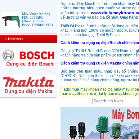
Ngoài ra Quý khách có thể tham khảo máy 
những thương hiệu quen thuộc và được người
May khoan be tong
www.dailymaykhoan.
khảo tại website:
FEG-2601SRE
để được tư vấn và báo giá tốt nhất.
Giao hàng 
(26mm) 800W
Price
:
1260000
VND
Thiết Bị Plaza
là nhà phân phối dụng cụ điện
khác. Hàng mới 100% có nguồn gốc xuất xứ r
tâm khi mua hàng tại Thiết Bị Plaza.
Bang gia mui khoan
Partners
rut loi be tong
Cách kiểm tra dụng cụ điện Bosch chính hã
Price
:
330000
VND
Công ty TNHH Robert Bosch Việt Nam xin gi
khách hàng tra cứu sản phẩm Bosch chính hãn
Cách kiểm tra dụng cụ điện Makita chính hã
May Khoan Bosch
GSB 16RE (750W)
Bóc tem trên thân máy, nhập dãy số chống
valy nhua
"CHECK". Nếu hiển thị kết quả " xxxx xxxx xxx
Price
:
1788000
VND
authorized " thì là hàng chính hãng, ngược lại 
Tags:
mua may khoan nao tot
,
mua may khoan
Bo may khoan Bosch
ban may khoan hcm
,
dai ly ban may khoan gi
GSB 13RE hop nhua
100 chi tiet
Price
:
1977000
VND
May khoan sat Bosch
GBM 350 (350W)
Price
:
1038000
VND