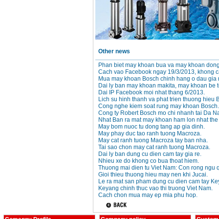
May khoan bua
Makita HP1630
(16mm) 710W
Price
:
1697000
VND
May khoan Bosch
Other news
GSB 13RE (650W)
hop giay
Phan biet may khoan bua va may khoan dong
Price
:
1578000
VND
Cach vao Facebook ngay 19/3/2013, khong 
Mua may khoan Bosch chinh hang o dau gia 
Dai ly ban may khoan makita, may khoan be t
May khoan Bosch
Dai IP Facebook moi nhat thang 6/2013.
GSB 550 (550W)
Lich su hinh thanh va phat trien thuong hieu 
Price
:
1132000
VND
Cong nghe kiem soat rung may khoan Bosch.
Cong ty Robert Bosch mo chi nhanh tai Da N
Nhat Ban ra mat may khoan ham lon nhat the 
May bom nuoc tu dong tang ap gia dinh.
Bang gia may khoan
May phay duc tao ranh tuong Macroza.
Bosch 2024
May cat ranh tuong Macroza tay ban nha.
Price
:
884000
VND
Tai sao chon may cat ranh tuong Macroza.
Dai ly ban dung cu dien cam tay gia re.
Nhieu xe do khong co bua thoat hiem.
Thuong mai dien tu Viet Nam: Con rong ngu 
May khoan Bosch
Gioi thieu thuong hieu may nen khi Jucai.
GBH 2-24RE (790W)
Le ra mat san pham dung cu dien cam tay Ke
Price
:
3062000
VND
Keyang chinh thuc vao thi truong Viet Nam.
Cach chon mua may ep mia phu hop.