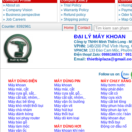
Comapny Profile
Company policy
Custome
»
About us
»
Trial Policy
»
Huong
»
Company Vision
»
Warranty Policy
»
Paymen
»
Business perspective
»
Refund policy
»
Oder 
»
Job Careers
»
Shipping policy
»
Map G
Counter: 8392961
Home
Contact
ĐẠI LÝ MÁY KHOAN
Công ty TNHH Minh Thiên Long - 
VPHN:
14B/200 Phố Vĩnh Hưng, 
VPHCM:
133 Đào Cam Mộc, Phườn
Điện thoại/ Zalo:
0986166533
*
091
thietbiplaza@gmail.c
Email:
Follow us on
:
MÁY DÙNG ĐIỆN
MÁY DÙNG PIN
MÁY CHẠY XĂNG 
Máy khoan
Máy khoan
Máy bơm nước
Máy mài, cắt
Máy mài, cắt
Máy phát điện
Máy cưa gỗ, sắt,..
Máy cưa sắt, gỗ,..
Máy cắt cỏ
Máy cắt sắt, nhôm,..
Máy cắt sắt, nhôm,..
Máy cưa xích
Máy đục bê tông
Máy vặn ốc bulông
Máy cắt bê tông
Máy khò nhiệt thổi bụi
Máy vặn vít
Máy phun hóa chất
Máy chà nhám
Máy hút bụi
Máy phun áp lực
Máy đánh bóng
Máy thổi bụi
Máy đầm cóc / bàn
Máy soi phay router
Máy dò kim loại
Máy khoan đục
Máy bào gỗ
Máy thổi bụi
Máy làm mộc
MÁY DÙNG HƠI
Động cơ đầu nổ
Máy vặn ốc
Máy khoan khí nén