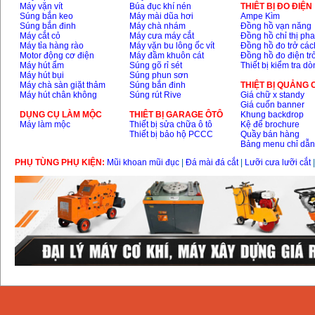
Máy vặn vít
Búa đục khí nén
THIÊT BỊ ĐO ĐIỆN
Súng bắn keo
Máy mài dũa hơi
Ampe Kìm
Súng bắn đinh
Máy chà nhám
Đồng hồ vạn năng
Máy cắt cỏ
Máy cưa máy cắt
Đồng hồ chỉ thị ph
Máy tỉa hàng rào
Máy vặn bu lông ốc vít
Đồng hồ đo trở các
Motor động cơ điện
Máy đầm khuôn cát
Đồng hồ đo điện tr
Máy hút ẩm
Súng gõ rỉ sét
Thiết bị kiểm tra d
Máy hút bụi
Súng phun sơn
Máy chà sàn giặt thảm
Súng bắn đinh
THIỆT BỊ QUẢNG
Máy hút chân không
Súng rút Rive
Giá chữ x standy
Giá cuốn banner
DỤNG CỤ LÀM MỘC
THIÊT BỊ GARAGE ÔTÔ
Khung backdrop
Máy làm mộc
Thiết bị sửa chữa ô tô
Kệ để brochure
Thiết bị bảo hộ PCCC
Quầy bán hàng
Bảng menu chỉ dẫ
PHỤ TÙNG PHỤ KIỆN:
Mũi khoan mũi đục
|
Đá mài đá cắt
|
Lưỡi cưa lưỡi cắt