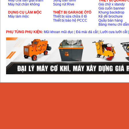
Máy chà sàn giặt thảm
Súng bắn đinh
THIỆT BỊ QUẢNG
Máy hút chân không
Súng rút Rive
Giá chữ x standy
Giá cuốn banner
DỤNG CỤ LÀM MỘC
THIÊT BỊ GARAGE ÔTÔ
Khung backdrop
Máy làm mộc
Thiết bị sửa chữa ô tô
Kệ để brochure
Thiết bị bảo hộ PCCC
Quầy bán hàng
Bảng menu chỉ dẫ
PHỤ TÙNG PHỤ KIỆN:
Mũi khoan mũi đục
|
Đá mài đá cắt
|
Lưỡi cưa lưỡi cắt