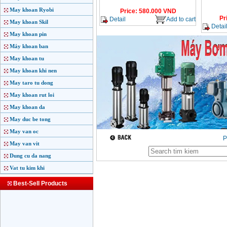
May khoan Ryobi
Price
:
580.000
VND
Pr
Detail
Add to cart
May khoan Skil
Detai
May khoan pin
Máy khoan ban
May khoan tu
May khoan khi nen
May taro tu dong
May khoan rut loi
May khoan da
May duc be tong
May van oc
P
May van vit
Dung cu da nang
Vat tu kim khi
Best-Sell Products