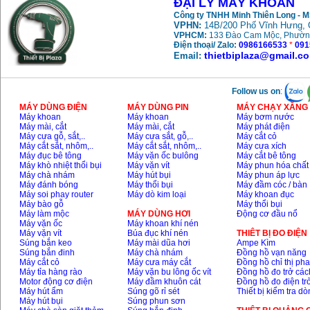
ĐẠI LÝ MÁY KHOAN
May khoan bua
Công ty TNHH Minh Thiên Long - 
Makita HP1630
VPHN:
14B/200 Phố Vĩnh Hưng, 
(16mm) 710W
Price
:
1697000
VND
VPHCM:
133 Đào Cam Mộc, Phườn
Điện thoại/ Zalo:
0986166533
*
091
thietbiplaza@gmail.c
Email:
May khoan Bosch
GSB 13RE (650W)
hop giay
Follow us on
:
Price
:
1578000
VND
MÁY DÙNG ĐIỆN
MÁY DÙNG PIN
MÁY CHẠY XĂNG 
Máy khoan
Máy khoan
Máy bơm nước
May khoan Bosch
Máy mài, cắt
Máy mài, cắt
Máy phát điện
GSB 550 (550W)
Máy cưa gỗ, sắt,..
Máy cưa sắt, gỗ,..
Máy cắt cỏ
Price
:
1132000
VND
Máy cắt sắt, nhôm,..
Máy cắt sắt, nhôm,..
Máy cưa xích
Máy đục bê tông
Máy vặn ốc bulông
Máy cắt bê tông
Máy khò nhiệt thổi bụi
Máy vặn vít
Máy phun hóa chất
Máy chà nhám
Máy hút bụi
Máy phun áp lực
Máy đánh bóng
Máy thổi bụi
Máy đầm cóc / bàn
Bang gia may khoan
Bosch 2024
Máy soi phay router
Máy dò kim loại
Máy khoan đục
Price
:
884000
VND
Máy bào gỗ
Máy thổi bụi
Máy làm mộc
MÁY DÙNG HƠI
Động cơ đầu nổ
Máy vặn ốc
Máy khoan khí nén
Máy vặn vít
Búa đục khí nén
THIÊT BỊ ĐO ĐIỆN
Súng bắn keo
Máy mài dũa hơi
Ampe Kìm
May khoan Bosch
GBH 2-24RE (790W)
Súng bắn đinh
Máy chà nhám
Đồng hồ vạn năng
Price
:
3062000
VND
Máy cắt cỏ
Máy cưa máy cắt
Đồng hồ chỉ thị ph
Máy tỉa hàng rào
Máy vặn bu lông ốc vít
Đồng hồ đo trở các
Motor động cơ điện
Máy đầm khuôn cát
Đồng hồ đo điện tr
Máy hút ẩm
Súng gõ rỉ sét
Thiết bị kiểm tra d
Máy hút bụi
Súng phun sơn