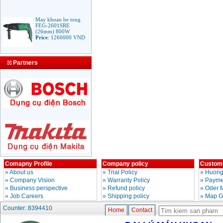
May khoan be tong
FEG-2601SRE
(26mm) 800W
Price
:
1260000
VND
Bang gia mui khoan
Partners
rut loi be tong
Price
:
330000
VND
May Khoan Bosch
GSB 16RE (750W)
valy nhua
Price
:
1788000
VND
Bo may khoan Bosch
GSB 13RE hop nhua
100 chi tiet
Price
:
1977000
VND
Comapny Profile
Company policy
Custome
»
About us
»
Trial Policy
»
Huong
»
Company Vision
»
Warranty Policy
»
Paymen
May khoan sat Bosch
»
Business perspective
»
Refund policy
»
Oder 
GBM 350 (350W)
»
Job Careers
»
Shipping policy
»
Map G
Price
:
1038000
VND
Counter: 8394410
Home
Contact