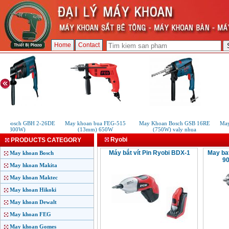
Home
Contact
n Bosch GBH 2-26DE
May khoan bua FEG-515
May Khoan Bosch GSB 16RE
May 
(800W)
(13mm) 650W
(750W) valy nhua
Ryobi
PRODUCTS CATEGORY
Máy bắt vít Pin Ryobi BDX-1
May bat
May khoan Bosch
90
May hkoan Makita
May khoan Maktec
May khoan Hikoki
May khoan Dewalt
May khoan FEG
May khoan Gomes