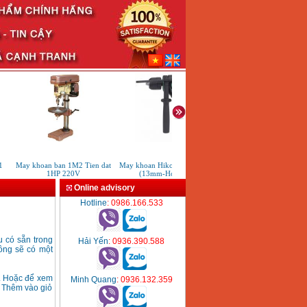
May khoan ban 1M2 Tien dat
May khoan Hikoki FDV16VB2
May khoan cam tay DE
1HP 220V
(13mm-Hop nhua)
DWD024
Online advisory
Hotline
: 0986.166.533
u có sẵn trong
Hải Yến
: 0936.390.588
ông sẽ có một
. Hoặc để xem
Minh Quang
: 0936.132.359
n Thêm vào giỏ