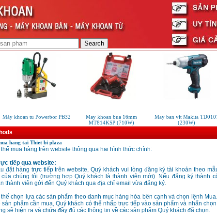
Máy khoan tu Powerbor PB32
May khoan bua 16mm
May ban vit Makita TD0101
MT814KSP (710W)
(230W)
hods
ua hang tai Thiet bi plaza
thể mua hàng trên website thông qua hai hình thức chính:
rực tiếp qua website:
u đặt hàng trực tiếp trên website, Quý khách vui lòng đăng ký tài khoản theo mẫ
của chúng tôi (trường hợp Quý khách là thành viên mới). Nếu đăng ký thành c
n thành viên gởi đến Quý khách qua địa chỉ email vừa đăng ký.
 thể chọn lựa các sản phẩm theo danh mục hàng hóa bên cạnh và chọn lệnh Mua
về sản phẩm cần mua, Quý khách có thể nhấp trực tiếp vào sản phẩm và nhấn chọ
g sẽ hiện ra và chứa đầy đủ các thông tin về các sản phẩm Quý khách đã chọn.