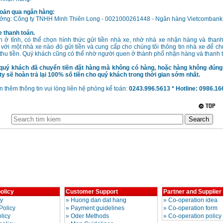
oản qua ngân hàng:
ưởng: Công ty TNHH Minh Thiên Long - 0021000261448 - Ngân hàng Vietcombank
 thanh toán.
h ở tỉnh, có thể chọn hình thức gửi tiền nhà xe, nhờ nhà xe nhận hàng và than
 với một nhà xe nào đó gửi tiền và cung cấp cho chúng tôi thông tin nhà xe để chú
thu tiền. Quý khách cũng có thể nhờ người quen ở thành phố nhận hàng và thanh 
quý khách đã chuyển tiền đặt hàng mà không có hàng, hoặc hàng không đún
g ty sẽ hoàn trả lại 100% số tiền cho quý khách trong thời gian sớm nhất.
 thêm thông tin vui lòng liên hệ phòng kế toán:
0243.996.5613 * Hotline: 0986.1
olicy
Customer Support
Partner and Supplier
cy
»
Huong dan dat hang
»
Co-operation idea
Policy
»
Payment guidelines
»
Co-operation form
licy
»
Oder Methods
»
Co-operation policy