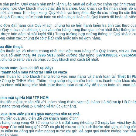
u sản phẩm, Quý khách nên nhấn lệnh Cập nhật để biết được chính xác tình trạn
trường hợp Quý khách muốn thay đổi lựa chọn, Quý khách có thể nhấn chọn Bỏ r
mới cần mua. Khi chọn xong, Quý khách vui lòng điền đầy đủ các thông tin cần thi
hàng & Phương thức thanh toán và nhấn chọn Hoàn tất, Quý khách đã hoàn tất việc
c đơn đặt hàng của Quý khách, chúng tôi sẽ tiến hành kiểm tra tính xác thực c
 Quý khách các điều lệ giao và nhận hàng trong thời gian sớm nhất (Mọi thông tin
 được bảo đảm bí mật tuyệt đối.) Trong trường hợp những thông tin Quý khách 
ông chính xác, chúng tôi có thể từ chối hoặc hủy bỏ đơn hàng.
ua điện thoại:
iện thuận lợi và nhanh chóng nhất cho việc mua hàng của Quý khách, xin vui lòng
i qua số điện thoại
04 3996 5613
hoặc đường dây nóng:
0979398051 - 091565
 chúng tô sẽ tư vấn và phục vụ Quý khách một cách tốt nhất.
thanh toán:
(xem chi tiết
tại đây
)
thanh toán mua hàng tại Thiết Bị Plaza
kiện thuận lợi cho khách hàng trong việc mua hàng và thanh toán tại
Thiết Bị P
ý Công ty TNHH Minh Thiên Long chấp nhận nhiều hình thức thanh toán khác nh
ựa chọn một trong các hình thức thanh toán dưới đây để thanh toán khi mua hàn
tiền mặt tại Hà Nội / TP HCM
thu tiền mặt trực tiếp đối với khách hàng ở khu vực nội thành Hà Nội và tp Hồ Chí 
 hàng trong vòng 2- 6 tiếng kể từ lúc đặt hàng.
 qua Bưu điện (COD) giao hàng thu tiền tại nhà.
thu tiền qua Bưu điện đối với khách hàng ở tỉnh
o hàng trong vòng 48-72 tiếng kể từ khi đặt hàng (khoảng 2-3 ngày làm việc) tùy đỉa
 dụng:
Các mặt hàng gửi COD có giá trị vừa và nhỏ, kích thước nhỏ gọn, không c
ty kiểm tra đóng gói niêm phong trước khi gửi, đề nghị quý khách không bóc hàng
 nhận hàng.