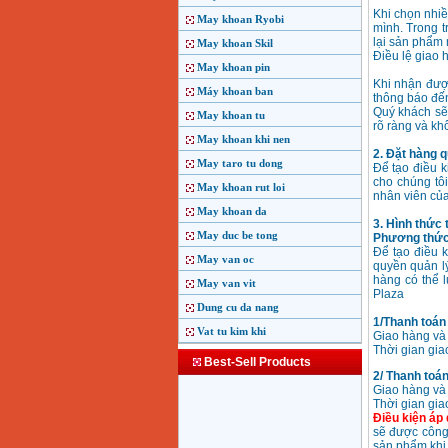
Khi chọn nhiề
May khoan Ryobi
mình. Trong 
lại sản phẩm 
May khoan Skil
Điều lệ giao 
May khoan pin
Khi nhận đượ
Máy khoan ban
thông báo đến
Quý khách sẽ
May khoan tu
rõ ràng và kh
May khoan khi nen
2. Đặt hàng q
May taro tu dong
Để tạo điều k
cho chúng tô
May khoan rut loi
nhân viên của
May khoan da
3. Hình thức 
May duc be tong
Phương thức 
Để tạo điều 
May van oc
quyền quản l
hàng có thể l
May van vit
Plaza
Dung cu da nang
1/Thanh toán 
Vat tu kim khi
Giao hàng và 
Thời gian giao
Best-Sell Products
2/ Thanh toán
Giao hàng và 
Thời gian gia
Điều kiện áp
sẽ được công 
sản phẩm khi