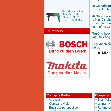
3/ Chuyển kh
Đơn vị thụ h
May khoan be tong
FEG-2601SRE
(26mm) 800W
4/ Nhờ nhà xe
Price
:
1260000
VND
Với quý khác
khách liên hệ
giao hàng và 
Bang gia mui khoan
Partners
rut loi be tong
Trường hợp 
Price
:
330000
VND
loại, thì côn
Quý khách cần
hỗ trợ.
May Khoan Bosch
GSB 16RE (750W)
valy nhua
Price
:
1788000
VND
Bo may khoan Bosch
GSB 13RE hop nhua
100 chi tiet
Price
:
1977000
VND
May khoan sat Bosch
Comapny Profile
Company p
GBM 350 (350W)
»
About us
»
Trial Poli
Price
:
1038000
VND
»
Company Vision
»
Warranty 
»
Business perspective
»
Refund po