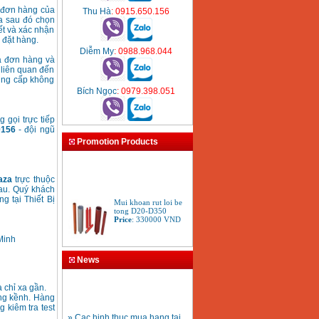
g đơn hàng của
Thu Hà
: 0915.650.156
a sau đó chọn
ết và xác nhận
 đặt hàng.
Diễm My
: 0988.968.044
ủa đơn hàng và
 liên quan đến
cung cấp không
Bích Ngọc
: 0979.398.051
 gọi trực tiếp
0156
- đội ngũ
Promotion Products
laza
trực thuộc
au. Quý khách
Mui khoan rut loi be
g tại Thiết Bị
tong D20-D350
Price
:
330000
VND
Minh
Bang gia may khoan
News
Bosch 2024
Price
:
884000
VND
 chỉ xa gần.
ồng kềnh. Hàng
 kiêm tra test
» Cac hinh thuc mua hang tai
Bo may khoan Bosch