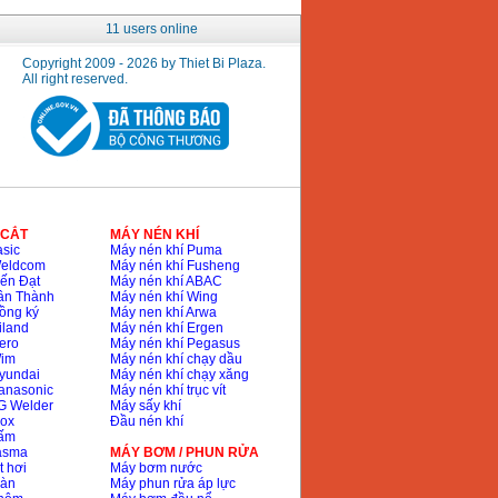
11 users online
Copyright 2009 - 2026 by Thiet Bi Plaza.
All right reserved.
 CẮT
MÁY NÉN KHÍ
sic
Máy nén khí Puma
Weldcom
Máy nén khí Fusheng
ến Đạt
Máy nén khí ABAC
ân Thành
Máy nén khí Wing
ồng ký
Máy nen khí Arwa
iland
Máy nén khí Ergen
ero
Máy nén khí Pegasus
Wim
Máy nén khí chạy dầu
yundai
Máy nén khí chạy xăng
anasonic
Máy nén khí trục vít
G Welder
Máy sấy khí
nox
Đầu nén khí
bấm
lasma
MÁY BƠM / PHUN RỬA
t hơi
Máy bơm nước
hàn
Máy phun rửa áp lực