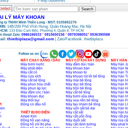
policy
»
Map Guidelines
ontact
ẠI LÝ MÁY KHOAN
g ty TNHH Minh Thiên Long - MST: 0105892276
HN:
14B/200 Phố Vĩnh Hưng, Quân Hoàng Mai, Hà Nội
HCM:
133 Đào Cam Mộc, Phường 4, Quận 8, TP HCM
n thoại/ Zalo:
0986166533
*
0915650156
*
0979398051
*
0936390588
thietbiplaza@gmail.com
ail:
| Zalo/Facebook: thietbiplaza
Follow us on
:
N
MÁY CHẠY XĂNG / DẦU
MÁY CƠ KHÍ XÂY DỰNG
MÁY HÀN
Máy bơm nước
Máy đầm dùi / bàn
Máy hàn Ja
Máy phát điện
Máy khoan bàn
Máy hàn 
..
Máy cắt cỏ
Máy khoan từ
Máy hàn Ti
m,..
Máy cưa xích
Máy khoan rút lõi bê tông
Máy hàn T
ông
Máy cắt bê tông
Máy mài bê tông
Máy hàn H
Máy phun hóa chất
Máy đục bê tông
Máy hàn R
Máy phun áp lực
Máy trộn bê tông
Máy hàn H
Máy đầm cóc / bàn
Máy cắt bê tông
Máy hàn 
Máy khoan đục
Máy bơm vũa sika
Máy hàn H
Máy thổi bụi
Máy xoa nền bê tông
Máy hàn P
I
Động cơ đầu nổ
Máy tạo nhám bê tông
Máy hàn L
nén
Máy uốn sắt bẻ đai
Máy hàn I
n
THIÊT BỊ ĐO ĐIỆN
Máy cắt sắt
Máy hàn 
i
Ampe Kìm
Máy cắt uốn ống
Máy cắt p
Đồng hồ vạn năng
Máy duỗi sắt
Máy rùa cắ
t
Đồng hồ chỉ thị pha
Máy cắt rãnh tường
Máy phát 