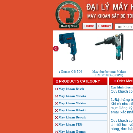
Home
Contact
May khoan Gomes GB-506
May duc be tong Makita
HM0810TA (900W)
Oder Met
PRODUCTS CATEGORY
Cac hinh thuc m
May khoan Bosch
Quý khách có 
May hkoan Makita
1. Đặt hàng t
May khoan Maktec
Khi có nhu cầ
mục Đăng ký 
May khoan Hikoki
email xác nhậ
May khoan Dewalt
Quý khách có
May khoan FEG
chi tiết hơn 
hàng, đơn hàn
May khoan Gomes