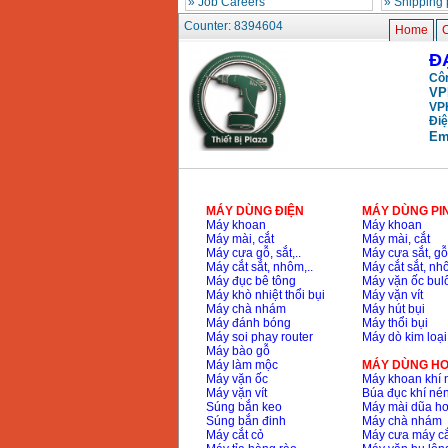
»
Job Careers
»
Shipping 
May khoan bua
Counter: 8394604
Makita HP1630
Home
C
(16mm) 710W
Price
:
1697000
VND
Đ
Côn
VP
May khoan Bosch
VP
GSB 13RE (650W)
Điệ
hop giay
Em
Price
:
1578000
VND
May khoan Bosch
GSB 550 (550W)
Price
:
1132000
VND
MÁY DÙNG ĐIỆN
MÁY DÙNG PI
Máy khoan
Máy khoan
Máy mài, cắt
Máy mài, cắt
Máy cưa gỗ, sắt,..
Máy cưa sắt, gỗ,
Máy cắt sắt, nhôm,..
Máy cắt sắt, nhô
Bang gia may khoan
Máy đục bê tông
Máy vặn ốc bul
Bosch 2024
Price
:
884000
VND
Máy khò nhiệt thổi bụi
Máy vặn vít
Máy chà nhám
Máy hút bụi
Máy đánh bóng
Máy thổi bụi
Máy soi phay router
Máy dò kim loại
Máy bào gỗ
May khoan Bosch
Máy làm mộc
MÁY DÙNG HƠ
GBH 2-24RE (790W)
Máy vặn ốc
Máy khoan khí 
Price
:
3062000
VND
Máy vặn vít
Búa đục khí né
Súng bắn keo
Máy mài dũa hơ
Súng bắn đinh
Máy chà nhám
Máy cắt cỏ
Máy cưa máy cắ