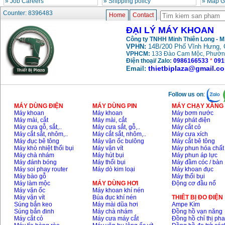
»
Job Careers
»
Shipping policy
»
Map G
May khoan bua
Makita HP1630
Counter: 8396483
Home
Contact
(16mm) 710W
Price
:
1697000
VND
ĐẠI LÝ MÁY KHOAN
Công ty TNHH Minh Thiên Long - 
VPHN:
14B/200 Phố Vĩnh Hưng, 
May khoan Bosch
VPHCM:
133 Đào Cam Mộc, Phườn
GSB 13RE (650W)
hop giay
Điện thoại/ Zalo:
0986166533
*
091
Price
:
1578000
VND
thietbiplaza@gmail.c
Email:
May khoan Bosch
Follow us on
:
GSB 550 (550W)
Price
:
1132000
VND
MÁY DÙNG ĐIỆN
MÁY DÙNG PIN
MÁY CHẠY XĂNG 
Máy khoan
Máy khoan
Máy bơm nước
Máy mài, cắt
Máy mài, cắt
Máy phát điện
Máy cưa gỗ, sắt,..
Máy cưa sắt, gỗ,..
Máy cắt cỏ
Bang gia may khoan
Máy cắt sắt, nhôm,..
Máy cắt sắt, nhôm,..
Máy cưa xích
Bosch 2024
Máy đục bê tông
Máy vặn ốc bulông
Máy cắt bê tông
Price
:
884000
VND
Máy khò nhiệt thổi bụi
Máy vặn vít
Máy phun hóa chất
Máy chà nhám
Máy hút bụi
Máy phun áp lực
Máy đánh bóng
Máy thổi bụi
Máy đầm cóc / bàn
Máy soi phay router
Máy dò kim loại
Máy khoan đục
Máy bào gỗ
Máy thổi bụi
May khoan Bosch
GBH 2-24RE (790W)
Máy làm mộc
MÁY DÙNG HƠI
Động cơ đầu nổ
Price
:
3062000
VND
Máy vặn ốc
Máy khoan khí nén
Máy vặn vít
Búa đục khí nén
THIÊT BỊ ĐO ĐIỆN
Súng bắn keo
Máy mài dũa hơi
Ampe Kìm
Súng bắn đinh
Máy chà nhám
Đồng hồ vạn năng
Máy cắt cỏ
Máy cưa máy cắt
Đồng hồ chỉ thị ph