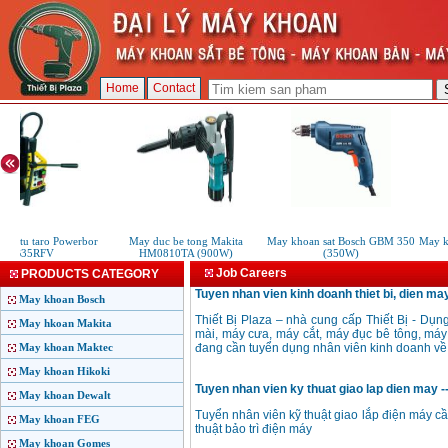
Home
Contact
an tu taro Powerbor
May duc be tong Makita
May khoan sat Bosch GBM 350
May kh
PB35RFV
HM0810TA (900W)
(350W)
Job Careers
PRODUCTS CATEGORY
Tuyen nhan vien kinh doanh thiet bi, dien may
May khoan Bosch
Thiết Bị Plaza – nhà cung cấp Thiết Bị - Dụ
May hkoan Makita
mài, máy cưa, máy cắt, máy đục bê tông, máy
May khoan Maktec
đang cần tuyển dụng nhân viên kinh doanh về l
May khoan Hikoki
Tuyen nhan vien ky thuat giao lap dien may --
May khoan Dewalt
Tuyển nhân viên kỹ thuật giao lắp điện máy cầ
May khoan FEG
thuật bảo trì điện máy
May khoan Gomes