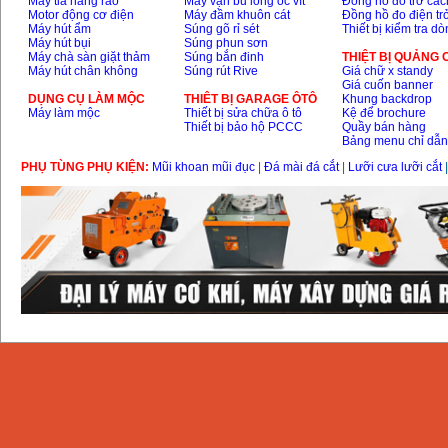
Máy tỉa hàng rào
Máy vặn bu lông ốc vít
Đồng hồ đo trở các
Motor động cơ điện
Máy đầm khuôn cát
Đồng hồ đo điện tr
Máy hút ẩm
Súng gõ rỉ sét
Thiết bị kiểm tra d
Máy hút bụi
Súng phun sơn
Máy chà sàn giặt thảm
Súng bắn đinh
THIỆT BỊ QUẢNG
Máy hút chân không
Súng rút Rive
Giá chữ x standy
Giá cuốn banner
DỤNG CỤ LÀM MỘC
THIÊT BỊ GARAGE ÔTÔ
Khung backdrop
Máy làm mộc
Thiết bị sửa chữa ô tô
Kệ để brochure
Thiết bị bảo hộ PCCC
Quầy bán hàng
Bảng menu chỉ dẫ
PHỤ TÙNG PHỤ KIỆN:
Mũi khoan mũi đục
|
Đá mài đá cắt
|
Lưỡi cưa lưỡi cắt