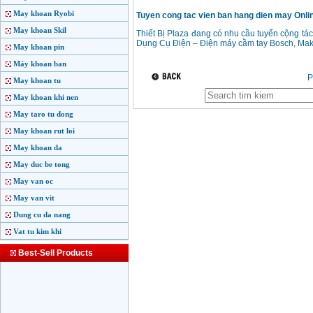
May khoan Ryobi
Tuyen cong tac vien ban hang dien may Online
May khoan Skil
Thiết Bị Plaza đang có nhu cầu tuyển cộng tác
Dụng Cụ Điện – Điện máy cầm tay Bosch, Maki
May khoan pin
Máy khoan ban
P
May khoan tu
May khoan khi nen
May taro tu dong
May khoan rut loi
May khoan da
May duc be tong
May van oc
May van vit
Dung cu da nang
Vat tu kim khi
Best-Sell Products