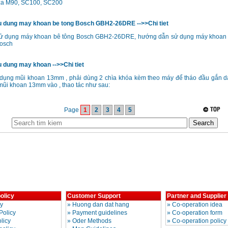
za M90, SC100, SC200
 dung may khoan be tong Bosch GBH2-26DRE -->>Chi tiet
ử dụng máy khoan bê tông Bosch GBH2-26DRE, hướng dẫn sử dụng máy khoan 
bosch
 dung may khoan -->>Chi tiet
 dụng mũi khoan 13mm , phải dùng 2 chìa khóa kèm theo máy để tháo đầu gắn da
mũi khoan 13mm vào , thao tác như sau:
Page
1
2
3
4
5
olicy
Customer Support
Partner and Supplier
cy
»
Huong dan dat hang
»
Co-operation idea
Policy
»
Payment guidelines
»
Co-operation form
licy
»
Oder Methods
»
Co-operation policy