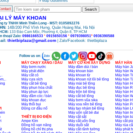
policy
»
Map Guidelines
ontact
ẠI LÝ MÁY KHOAN
g ty TNHH Minh Thiên Long - MST: 0105892276
HN:
14B/200 Phố Vĩnh Hưng, Quân Hoàng Mai, Hà Nội
HCM:
133 Đào Cam Mộc, Phường 4, Quận 8, TP HCM
n thoại/ Zalo:
0986166533
*
0915650156
*
0979398051
*
0936390588
thietbiplaza@gmail.com
ail:
| Zalo/Facebook: thietbiplaza
Follow us on
:
N
MÁY CHẠY XĂNG / DẦU
MÁY CƠ KHÍ XÂY DỰNG
MÁY HÀN
Máy bơm nước
Máy đầm dùi / bàn
Máy hàn Ja
Máy phát điện
Máy khoan bàn
Máy hàn 
..
Máy cắt cỏ
Máy khoan từ
Máy hàn Ti
m,..
Máy cưa xích
Máy khoan rút lõi bê tông
Máy hàn T
ông
Máy cắt bê tông
Máy mài bê tông
Máy hàn H
Máy phun hóa chất
Máy đục bê tông
Máy hàn R
Máy phun áp lực
Máy trộn bê tông
Máy hàn H
Máy đầm cóc / bàn
Máy cắt bê tông
Máy hàn 
Máy khoan đục
Máy bơm vũa sika
Máy hàn H
Máy thổi bụi
Máy xoa nền bê tông
Máy hàn P
I
Động cơ đầu nổ
Máy tạo nhám bê tông
Máy hàn L
nén
Máy uốn sắt bẻ đai
Máy hàn I
n
THIÊT BỊ ĐO ĐIỆN
Máy cắt sắt
Máy hàn 
i
Ampe Kìm
Máy cắt uốn ống
Máy cắt p
Đồng hồ vạn năng
Máy duỗi sắt
Máy rùa cắ
t
Đồng hồ chỉ thị pha
Máy cắt rãnh tường
Máy phát 