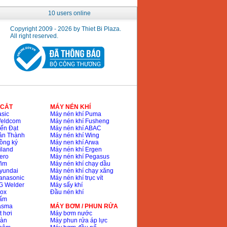
10 users online
Copyright 2009 - 2026 by Thiet Bi Plaza.
All right reserved.
 CẮT
MÁY NÉN KHÍ
sic
Máy nén khí Puma
Weldcom
Máy nén khí Fusheng
ến Đạt
Máy nén khí ABAC
ân Thành
Máy nén khí Wing
ồng ký
Máy nen khí Arwa
iland
Máy nén khí Ergen
ero
Máy nén khí Pegasus
Wim
Máy nén khí chạy dầu
yundai
Máy nén khí chạy xăng
anasonic
Máy nén khí trục vít
G Welder
Máy sấy khí
nox
Đầu nén khí
bấm
lasma
MÁY BƠM / PHUN RỬA
t hơi
Máy bơm nước
hàn
Máy phun rửa áp lực