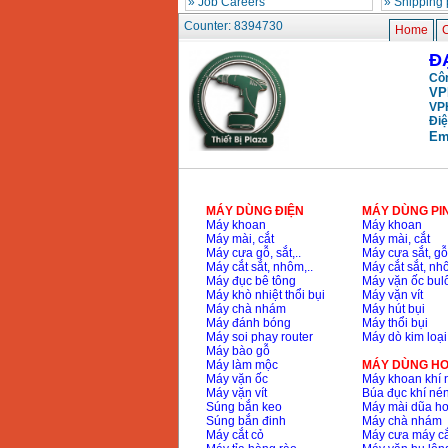
»
Job Careers
»
Shipping 
May khoan bua
Counter: 8394730
Makita HP1630
Home
C
(16mm) 710W
Price
:
1697000
VND
Đ
Côn
VP
May khoan Bosch
VP
GSB 13RE (650W)
Điệ
hop giay
Em
Price
:
1578000
VND
May khoan Bosch
GSB 550 (550W)
Price
:
1132000
VND
MÁY DÙNG ĐIỆN
MÁY DÙNG PI
Máy khoan
Máy khoan
Máy mài, cắt
Máy mài, cắt
Máy cưa gỗ, sắt,..
Máy cưa sắt, gỗ,
Máy cắt sắt, nhôm,..
Máy cắt sắt, nhô
Bang gia may khoan
Máy đục bê tông
Máy vặn ốc bul
Bosch 2024
Price
:
884000
VND
Máy khò nhiệt thổi bụi
Máy vặn vít
Máy chà nhám
Máy hút bụi
Máy đánh bóng
Máy thổi bụi
Máy soi phay router
Máy dò kim loại
Máy bào gỗ
May khoan Bosch
Máy làm mộc
MÁY DÙNG HƠ
GBH 2-24RE (790W)
Máy vặn ốc
Máy khoan khí 
Price
:
3062000
VND
Máy vặn vít
Búa đục khí né
Súng bắn keo
Máy mài dũa hơ
Súng bắn đinh
Máy chà nhám
Máy cắt cỏ
Máy cưa máy cắ