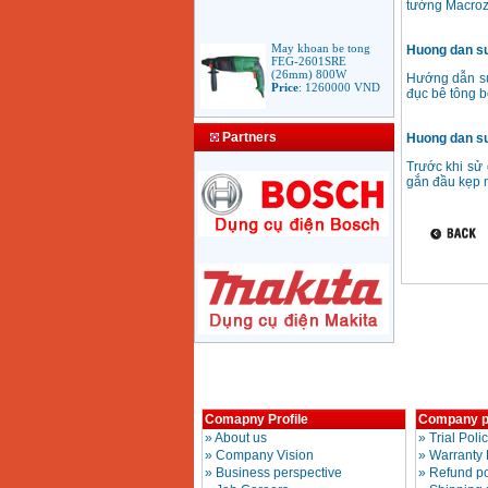
tường Macro
May khoan be tong
Huong dan su
FEG-2601SRE
(26mm) 800W
Hướng dẫn s
Price
:
1260000
VND
đục bê tông 
Bang gia mui khoan
Partners
Huong dan su
rut loi be tong
Price
:
330000
VND
Trước khi sử
gắn đầu kẹp 
May Khoan Bosch
GSB 16RE (750W)
valy nhua
Price
:
1788000
VND
Bo may khoan Bosch
GSB 13RE hop nhua
100 chi tiet
Price
:
1977000
VND
May khoan sat Bosch
Comapny Profile
Company p
GBM 350 (350W)
»
About us
»
Trial Poli
Price
:
1038000
VND
»
Company Vision
»
Warranty 
»
Business perspective
»
Refund po