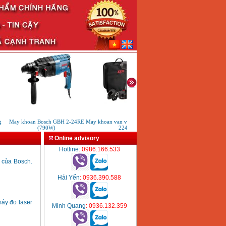
May khoan Bosch GBH 2-24RE
May khoan van vit dung Pin Skil
May khoan tu Revo R4
(790W)
2240
Online advisory
Hotline
: 0986.166.533
 của Bosch.
Hải Yến
: 0936.390.588
áy đo laser
Minh Quang
: 0936.132.359