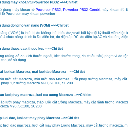
 dung may khoan tu Powerbor PB32 -->>Chi tiet
ử dụng máy khoan từ
Powerbor PB32
,
Powerbor PB32 Combi
, máy khoan đế t
t lỗ Powerbor, máy khoan powerbor
 dung dong ho van nang (VOM) -->>Chi tiet
ăng ( VOM ) là thiết bị đo không thể thiếu được với bất kỳ một kỹ thuật viên điện 
ó 4 chức năng chính là Đo điện trở, đo điện áp DC, đo điện áp AC và đo dòng điện
dung thuoc cap, thuoc kep -->>Chi tiet
ng (dùng để đo kích thước ngoài, kích thước trong, đo chiều sâu) phạm vi đo rộ
 cao, dễ sử dụng.
 luoi cat Macroza, mai luoi dao Macroza -->>Chi tiet
i lưỡi cắt Macroza, mài lưỡi dao Macroza, lưỡi phay tường Macroza, máy cắt
 phay đục tường Macroza M90, SC100, SC200
o luoi phay macroza, luoi cat tuong Macroza -->>Chi tiet
áo lưỡi phay macroza, tháo lưỡi cắt tường Macroza, máy cắt rãnh tường Macroz
acroza M90, SC100, SC200
 luoi dao, luoi cat may phay Macroza -->>Chi tiet
p lưỡi dao macroza, lưỡi cắt máy phay tường Macroza, máy cắt tường macroza, m