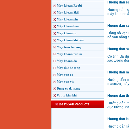
Huong dan su
May khoan Ryobi
Huớng dẫn s
May khoan Skil
máy khoan cắ
May khoan pin
Huong dan su
Máy khoan ban
Đồng hồ vạn n
May khoan tu
hồ vạn năng c
May khoan khi nen
May taro tu dong
Huong dan su 
May khoan rut loi
Có tính đa dụ
xác tương đối
May khoan da
May duc be tong
Huong dan mai
May van oc
Hướng dẫn mà
May van vit
macroza, máy
Dung cu da nang
Vat tu kim khi
Huong dan tha
Hướng dẫn th
Best-Sell Products
đục tường M
Huong dan lap
Hướng dẫn lắ