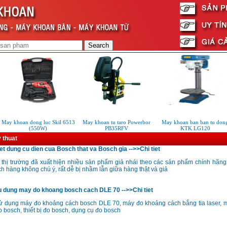
May khoan dong luc Skil 6513
May khoan tu taro Powerbor
May khoan ban ban tu dong
(550W)
PB35RFV
KTK LG120
y thuat
t dung cu dien cua Bosch that va Bosch gia -->>Chi tiet
n thị trường đã xuất hiện nhiều sản phẩm giả nhái theo các sản phẩm chính hãng
 hàng không chú ý, rất dễ bị nhầm lẫn giữa hàng thật và giả
 dung may do khoang bosch cach DLE 70 -->>Chi tiet
 dụng máy đo khoảng cách bosch DLE 70, máy đo khoảng cách bắng tia laser, m
 bosch, thiết bị đo bosch, dụng cụ đo bosch