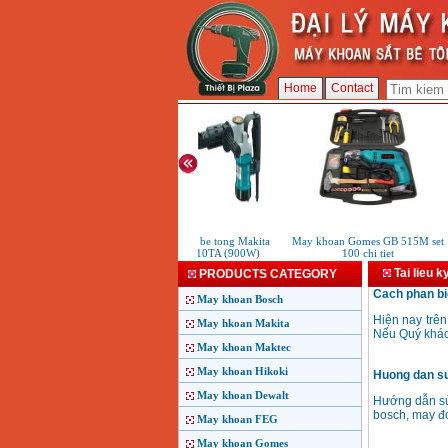
Home
Contact
May duc be tong Makita
May khoan Gomes GB 515M set
HM0810TA (900W)
100 chi tiet
Tai lieu k
PRODUCTS CATEGORY
Cach phan bie
May khoan Bosch
Hiện nay trê
May hkoan Makita
Nếu Quý khách
May khoan Maktec
May khoan Hikoki
Huong dan su
May khoan Dewalt
Hướng dẫn sử
bosch, may đo
May khoan FEG
May khoan Gomes