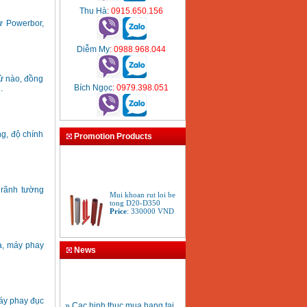
Thu Hà
: 0915.650.156
ừ Powerbor,
Diễm My
: 0988.968.044
tử nào, đồng
Bích Ngọc
: 0979.398.051
.
ng, độ chính
Promotion Products
 rãnh tường
Mui khoan rut loi be
tong D20-D350
Price
:
330000
VND
a, máy phay
Bang gia may khoan
News
Bosch 2024
Price
:
884000
VND
áy phay đục
» Cac hinh thuc mua hang tai
Bo may khoan Bosch