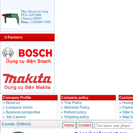
May khoan be tong
FEG-2601SRE
(26mm) 800W
Price
:
1260000
VND
Bang gia mui khoan
Partners
rut loi be tong
Price
:
330000
VND
May Khoan Bosch
GSB 16RE (750W)
valy nhua
Price
:
1788000
VND
Bo may khoan Bosch
GSB 13RE hop nhua
100 chi tiet
Price
:
1977000
VND
Comapny Profile
Company policy
Custome
»
About us
»
Trial Policy
»
Huong
»
Company Vision
»
Warranty Policy
»
Paymen
May khoan sat Bosch
»
Business perspective
»
Refund policy
»
Oder 
GBM 350 (350W)
»
Job Careers
»
Shipping policy
»
Map G
Price
:
1038000
VND
Counter: 8396442
Home
Contact