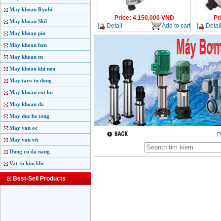
May khoan Ryobi
Price
:
4.150.000
VND
Pr
May khoan Skil
Detail
Add to cart
Detai
May khoan pin
Máy khoan ban
May khoan tu
May khoan khi nen
May taro tu dong
May khoan rut loi
May khoan da
May duc be tong
May van oc
P
May van vit
Dung cu da nang
Vat tu kim khi
Best-Sell Products