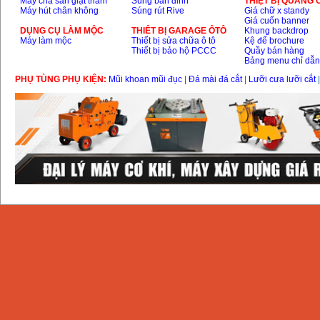
Máy chà sàn giặt thảm
Súng bắn đinh
THIỆT BỊ QUẢNG
Máy hút chân không
Súng rút Rive
Giá chữ x standy
Giá cuốn banner
DỤNG CỤ LÀM MỘC
THIÊT BỊ GARAGE ÔTÔ
Khung backdrop
Máy làm mộc
Thiết bị sửa chữa ô tô
Kệ để brochure
Thiết bị bảo hộ PCCC
Quầy bán hàng
Bảng menu chỉ dẫ
PHỤ TÙNG PHỤ KIỆN:
Mũi khoan mũi đục
|
Đá mài đá cắt
|
Lưỡi cưa lưỡi cắt