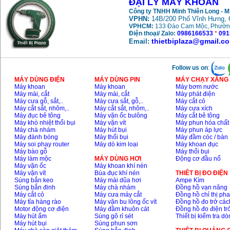
ĐẠI LÝ MÁY KHOAN
May khoan bua
Công ty TNHH Minh Thiên Long - 
Makita HP1630
(16mm) 710W
VPHN:
14B/200 Phố Vĩnh Hưng, 
Price
:
1697000
VND
VPHCM:
133 Đào Cam Mộc, Phườn
Điện thoại/ Zalo:
0986166533
*
091
thietbiplaza@gmail.c
Email:
May khoan Bosch
GSB 13RE (650W)
hop giay
Follow us on
:
Price
:
1578000
VND
MÁY DÙNG ĐIỆN
MÁY DÙNG PIN
MÁY CHẠY XĂNG 
Máy khoan
Máy khoan
Máy bơm nước
May khoan Bosch
Máy mài, cắt
Máy mài, cắt
Máy phát điện
GSB 550 (550W)
Máy cưa gỗ, sắt,..
Máy cưa sắt, gỗ,..
Máy cắt cỏ
Price
:
1132000
VND
Máy cắt sắt, nhôm,..
Máy cắt sắt, nhôm,..
Máy cưa xích
Máy đục bê tông
Máy vặn ốc bulông
Máy cắt bê tông
Máy khò nhiệt thổi bụi
Máy vặn vít
Máy phun hóa chất
Máy chà nhám
Máy hút bụi
Máy phun áp lực
Bang gia may khoan
Máy đánh bóng
Máy thổi bụi
Máy đầm cóc / bàn
Bosch 2024
Máy soi phay router
Máy dò kim loại
Máy khoan đục
Price
:
884000
VND
Máy bào gỗ
Máy thổi bụi
Máy làm mộc
MÁY DÙNG HƠI
Động cơ đầu nổ
Máy vặn ốc
Máy khoan khí nén
Máy vặn vít
Búa đục khí nén
THIÊT BỊ ĐO ĐIỆN
Súng bắn keo
Máy mài dũa hơi
Ampe Kìm
May khoan Bosch
GBH 2-24RE (790W)
Súng bắn đinh
Máy chà nhám
Đồng hồ vạn năng
Price
:
3062000
VND
Máy cắt cỏ
Máy cưa máy cắt
Đồng hồ chỉ thị ph
Máy tỉa hàng rào
Máy vặn bu lông ốc vít
Đồng hồ đo trở các
Motor động cơ điện
Máy đầm khuôn cát
Đồng hồ đo điện tr
Máy hút ẩm
Súng gõ rỉ sét
Thiết bị kiểm tra d
Máy hút bụi
Súng phun sơn