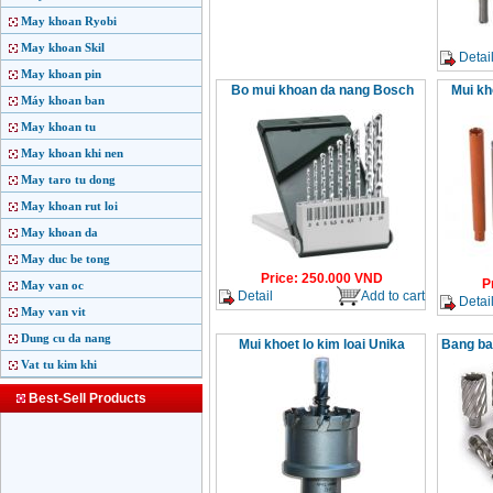
May khoan Ryobi
May khoan Skil
Detai
May khoan pin
Bo mui khoan da nang Bosch
Mui kh
Máy khoan ban
May khoan tu
May khoan khi nen
May taro tu dong
May khoan rut loi
May khoan da
May duc be tong
Price
:
250.000
VND
P
May van oc
Detail
Add to cart
Detai
May van vit
Dung cu da nang
Mui khoet lo kim loai Unika
Bang ba
Vat tu kim khi
Best-Sell Products