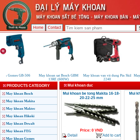
Home
Contact
oan Gomes GB-506
May khoan sat Bosch GBM
May khoan van vit dung Pin Skil
May 
13RE (600W)
2240
Mui khoan duc
PRODUCTS CATEGORY
Mui khoan be tong Makita 16-18-
Mui k
May khoan Bosch
20-22-25 mm
May hkoan Makita
May khoan Maktec
May khoan Hikoki
May khoan Dewalt
Price
:
0
VND
May khoan FEG
Detail
Add to cart
May khoan Gomes