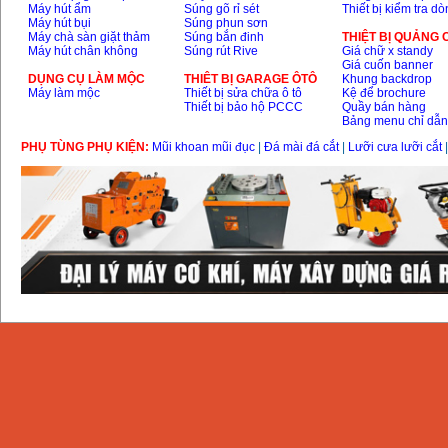
Máy hút ẩm
Súng gõ rỉ sét
Thiết bị kiểm tra d
Máy hút bụi
Súng phun sơn
Máy chà sàn giặt thảm
Súng bắn đinh
THIỆT BỊ QUẢNG
Máy hút chân không
Súng rút Rive
Giá chữ x standy
Giá cuốn banner
DỤNG CỤ LÀM MỘC
THIÊT BỊ GARAGE ÔTÔ
Khung backdrop
Máy làm mộc
Thiết bị sửa chữa ô tô
Kệ để brochure
Thiết bị bảo hộ PCCC
Quầy bán hàng
Bảng menu chỉ dẫ
PHỤ TÙNG PHỤ KIỆN:
Mũi khoan mũi đục
|
Đá mài đá cắt
|
Lưỡi cưa lưỡi cắt