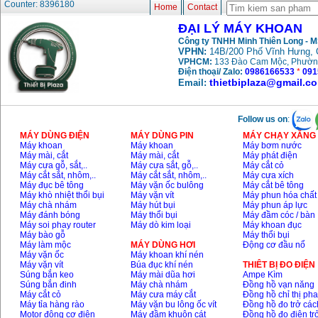
Counter: 8396180
Home
Contact
May khoan bua
Makita HP1630
ĐẠI LÝ MÁY KHOAN
(16mm) 710W
Price
:
1697000
VND
Công ty TNHH Minh Thiên Long - 
VPHN:
14B/200 Phố Vĩnh Hưng, 
VPHCM:
133 Đào Cam Mộc, Phườn
May khoan Bosch
Điện thoại/ Zalo:
0986166533
*
091
GSB 13RE (650W)
thietbiplaza@gmail.c
Email:
hop giay
Price
:
1578000
VND
Follow us on
:
May khoan Bosch
MÁY DÙNG ĐIỆN
MÁY DÙNG PIN
MÁY CHẠY XĂNG 
GSB 550 (550W)
Máy khoan
Máy khoan
Máy bơm nước
Price
:
1132000
VND
Máy mài, cắt
Máy mài, cắt
Máy phát điện
Máy cưa gỗ, sắt,..
Máy cưa sắt, gỗ,..
Máy cắt cỏ
Máy cắt sắt, nhôm,..
Máy cắt sắt, nhôm,..
Máy cưa xích
Máy đục bê tông
Máy vặn ốc bulông
Máy cắt bê tông
Bang gia may khoan
Máy khò nhiệt thổi bụi
Máy vặn vít
Máy phun hóa chất
Bosch 2024
Máy chà nhám
Máy hút bụi
Máy phun áp lực
Price
:
884000
VND
Máy đánh bóng
Máy thổi bụi
Máy đầm cóc / bàn
Máy soi phay router
Máy dò kim loại
Máy khoan đục
Máy bào gỗ
Máy thổi bụi
Máy làm mộc
MÁY DÙNG HƠI
Động cơ đầu nổ
May khoan Bosch
Máy vặn ốc
Máy khoan khí nén
GBH 2-24RE (790W)
Máy vặn vít
Búa đục khí nén
THIÊT BỊ ĐO ĐIỆN
Price
:
3062000
VND
Súng bắn keo
Máy mài dũa hơi
Ampe Kìm
Súng bắn đinh
Máy chà nhám
Đồng hồ vạn năng
Máy cắt cỏ
Máy cưa máy cắt
Đồng hồ chỉ thị ph
Máy tỉa hàng rào
Máy vặn bu lông ốc vít
Đồng hồ đo trở các
Motor động cơ điện
Máy đầm khuôn cát
Đồng hồ đo điện tr