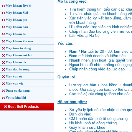
Mô tả công việc:
May khoan Ryobi
Tìm kiếm thông tin, tiếp cận các kh
May khoan Skil
Tư vấn, chào giá cho khách hàng v
Xúc tiến việc ký kết hợp đồng, đàm
May khoan pin
với khách hàng.
Ưu tiên các ứng viên có kinh nghiệm 
Máy khoan ban
Chấp nhận đào tạo ứng viên mới
có 
May khoan tu
Làm việc tại Hà Nội
May khoan khi nen
Yêu cầu:
May taro tu dong
Nam / Nữ
tuổi từ 20 - 30, làm việc t
May khoan rut loi
Đam mê kinh doanh và kiếm tiền.
Nhanh nhẹn, linh hoạt, giải quyết tìn
May khoan da
Ngoại hình dễ nhìn, không nói ngọng,
Chấp nhận công việc áp lực cao.
May duc be tong
May van oc
Quyền lợi:
May van vit
Lương: cơ bản + hoa hồng + doanh
thuộc khả năng của bạn, có thể chỉ 3t
Dung cu da nang
dành cho các 
Các chế độ của công ty
Vat tu kim khi
Hồ sơ bao gồm:
Best-Sell Products
Sơ yếu lý lịch có xác nhận chính q
Đơn xin việc
CMT nhân dân phô tô công chứng
Hộ khẩu phô tô công chứng
Giấy khám sức khỏe
Các văn bằng chứng chỉ liên quan.