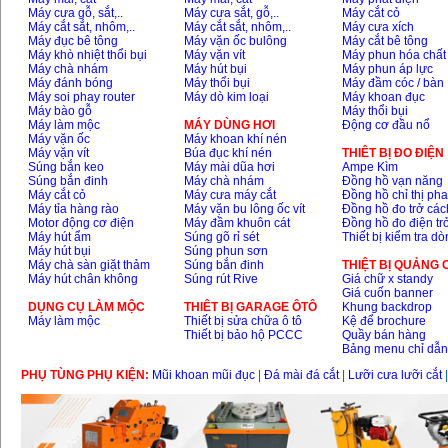
Máy cưa gỗ, sắt,..
Máy cưa sắt, gỗ,..
Máy cắt cỏ
Máy cắt sắt, nhôm,..
Máy cắt sắt, nhôm,..
Máy cưa xích
Máy đục bê tông
Máy vặn ốc bulông
Máy cắt bê tông
Máy khò nhiệt thổi bụi
Máy vặn vít
Máy phun hóa chất
Máy chà nhám
Máy hút bụi
Máy phun áp lực
Máy đánh bóng
Máy thổi bụi
Máy đầm cóc / bàn
Máy soi phay router
Máy dò kim loại
Máy khoan đục
Máy bào gỗ
Máy thổi bụi
Máy làm mộc
MÁY DÙNG HƠI
Động cơ đầu nổ
Máy vặn ốc
Máy khoan khí nén
Máy vặn vít
Búa đục khí nén
THIÊT BỊ ĐO ĐIỆN
Súng bắn keo
Máy mài dũa hơi
Ampe Kìm
Súng bắn đinh
Máy chà nhám
Đồng hồ vạn năng
Máy cắt cỏ
Máy cưa máy cắt
Đồng hồ chỉ thị ph
Máy tỉa hàng rào
Máy vặn bu lông ốc vít
Đồng hồ đo trở các
Motor động cơ điện
Máy đầm khuôn cát
Đồng hồ đo điện tr
Máy hút ẩm
Súng gõ rỉ sét
Thiết bị kiểm tra d
Máy hút bụi
Súng phun sơn
Máy chà sàn giặt thảm
Súng bắn đinh
THIỆT BỊ QUẢNG
Máy hút chân không
Súng rút Rive
Giá chữ x standy
Giá cuốn banner
DỤNG CỤ LÀM MỘC
THIÊT BỊ GARAGE ÔTÔ
Khung backdrop
Máy làm mộc
Thiết bị sửa chữa ô tô
Kệ để brochure
Thiết bị bảo hộ PCCC
Quầy bán hàng
Bảng menu chỉ dẫ
PHỤ TÙNG PHỤ KIỆN:
Mũi khoan mũi đục
|
Đá mài đá cắt
|
Lưỡi cưa lưỡi cắt