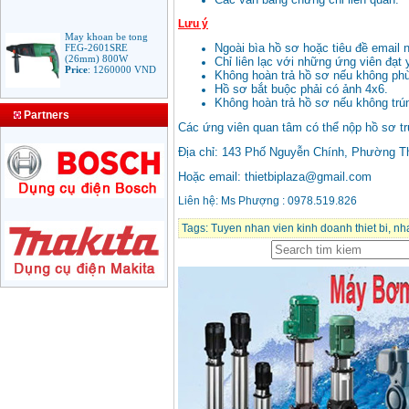
Lưu ý
May khoan be tong
FEG-2601SRE
Ngoài bìa hồ sơ hoặc tiêu đề email n
(26mm) 800W
Chỉ liên lạc với những ứng viên đạt 
Price
:
1260000
VND
Không hoàn trả hồ sơ nếu không ph
Hồ sơ bắt buộc phải có ảnh 4x6.
Không hoàn trả hồ sơ nếu không trú
Bang gia mui khoan
Partners
rut loi be tong
Các ứng viên quan tâm có thể nộp hồ sơ trự
Price
:
330000
VND
Địa chỉ: 143 Phố Nguyễn Chính, Phường Th
Hoặc email: thietbiplaza@gmail.com
May Khoan Bosch
GSB 16RE (750W)
Liên hệ: Ms Phượng : 0978.519.826
valy nhua
Price
:
1788000
VND
Tags:
Tuyen nhan vien kinh doanh thiet bi
,
nh
Bo may khoan Bosch
GSB 13RE hop nhua
100 chi tiet
Price
:
1977000
VND
May khoan sat Bosch
GBM 350 (350W)
Price
:
1038000
VND