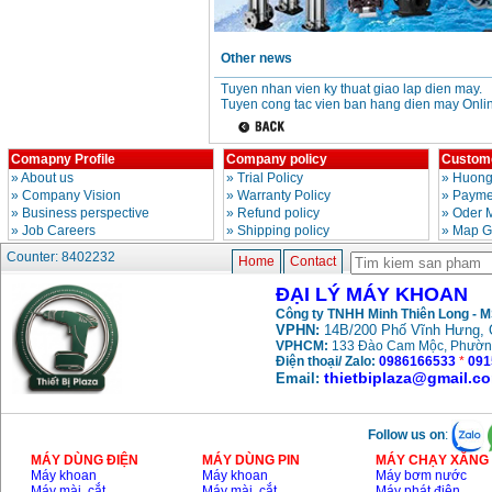
May khoan bua
Makita HP1630
(16mm) 710W
Price
:
1697000
VND
Other news
Tuyen nhan vien ky thuat giao lap dien may.
Tuyen cong tac vien ban hang dien may Onli
May khoan Bosch
GSB 13RE (650W)
hop giay
Price
:
1578000
VND
Comapny Profile
Company policy
Custome
»
About us
»
Trial Policy
»
Huong
»
Company Vision
»
Warranty Policy
»
Paymen
May khoan Bosch
»
Business perspective
»
Refund policy
»
Oder 
GSB 550 (550W)
Price
:
1132000
VND
»
Job Careers
»
Shipping policy
»
Map G
Counter: 8402232
Home
Contact
ĐẠI LÝ MÁY KHOAN
Bang gia may khoan
Bosch 2024
Công ty TNHH Minh Thiên Long - 
Price
:
884000
VND
VPHN:
14B/200 Phố Vĩnh Hưng, 
VPHCM:
133 Đào Cam Mộc, Phườn
Điện thoại/ Zalo:
0986166533
*
091
thietbiplaza@gmail.c
Email:
May khoan Bosch
GBH 2-24RE (790W)
Price
:
3062000
VND
Follow us on
:
MÁY DÙNG ĐIỆN
MÁY DÙNG PIN
MÁY CHẠY XĂNG 
Máy khoan
Máy khoan
Máy bơm nước
Máy mài, cắt
Máy mài, cắt
Máy phát điện