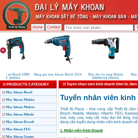
Home
Contact
oan sat Bosch GBM
Bang gia may khoan Bosch 2024
May duc be tong Makita
May k
13RE (600W)
HM0810A (900W)
Tuyen nhan vien kinh doanh thiet bi, die
PRODUCTS CATEGORY
May khoan Bosch
Tuyển nhân viên kinh 
May hkoan Makita
May khoan Maktec
Thiết Bị Plaza – nhà cung cấp Thiết Bị cầm
Bosch, Makita, Metabo, Hitachi, FEG, Kawasak
May khoan Hikoki
mài, máy cưa, máy cắt, máy đục bê tông, máy
May khoan Dewalt
đang cần tuyển dụng nhân viên kinh doanh về l
May khoan FEG
1. Nhân viên Kinh Doanh
May khoan Gomes