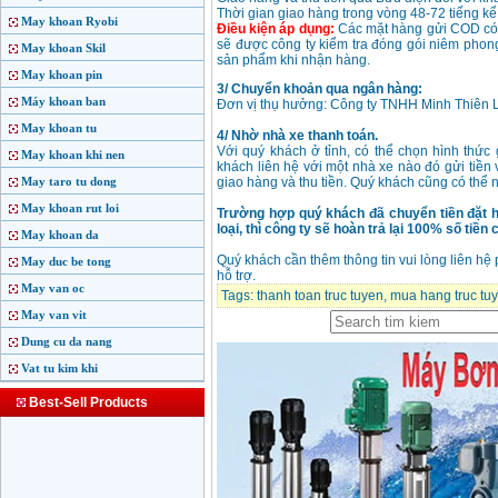
Thời gian giao hàng trong vòng 48-72 tiếng kể 
May khoan Ryobi
Điều kiện áp dụng:
Các mặt hàng gửi COD có g
sẽ được công ty kiểm tra đóng gói niêm phong
May khoan Skil
sản phẩm khi nhận hàng.
May khoan pin
3/ Chuyển khoản qua ngân hàng:
Máy khoan ban
Đơn vị thụ hưởng: Công ty TNHH Minh Thiên
May khoan tu
4/ Nhờ nhà xe thanh toán.
Với quý khách ở tỉnh, có thể chọn hình thức
May khoan khi nen
khách liên hệ với một nhà xe nào đó gửi tiền 
May taro tu dong
giao hàng và thu tiền. Quý khách cũng có thể
May khoan rut loi
Trường hợp quý khách đã chuyển tiền đặt 
loại, thì công ty sẽ hoàn trả lại 100% số tiề
May khoan da
Quý khách cần thêm thông tin vui lòng liên hệ
May duc be tong
hỗ trợ.
May van oc
Tags:
thanh toan truc tuyen
,
mua hang truc tu
May van vit
Dung cu da nang
Vat tu kim khi
Best-Sell Products