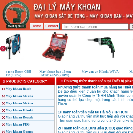
Home
Contact
n be tong Bosch GBH
May khoan bua 16mm
May van vit Hikoki W6VA4
Ma
32DFR (900W)
MT814KSP (710W)
Phương thức thanh toán tại Thiết bị plaz
PRODUCTS CATEGORY
Phương thức thanh toán mua hàng tại Thiết 
May khoan Bosch
Để tạo điều kiện thuận lợi cho khách hàng t
quyền quản lý Công ty TNHH Minh Thiên Long
May hkoan Makita
hàng có thể lựa chọn một trong các hình thứ
May khoan Maktec
Plaza
May khoan Hikoki
1/Thanh toán tiền mặt tại Hà Nội / TP HCM
Giao hàng và thu tiền mặt trực tiếp đối với k
May khoan Dewalt
Thời gian giao hàng trong vòng 2- 6 tiếng kể từ
May khoan FEG
2/ Thanh toán qua Bưu điện (COD) giao hàng t
May khoan Gomes
Giao hàng và thu tiền qua Bưu điện đối với kh