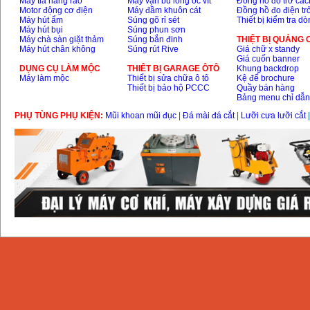
Máy tỉa hàng rào
Máy vặn bu lông ốc vít
Đồng hồ đo trở các
Motor động cơ điện
Máy đầm khuôn cát
Đồng hồ đo điện tr
Máy hút ẩm
Súng gõ rỉ sét
Thiết bị kiểm tra d
Máy hút bụi
Súng phun sơn
Máy chà sàn giặt thảm
Súng bắn đinh
THIỆT BỊ QUẢNG
Máy hút chân không
Súng rút Rive
Giá chữ x standy
Giá cuốn banner
DỤNG CỤ LÀM MỘC
THIÊT BỊ GARAGE ÔTÔ
Khung backdrop
Máy làm mộc
Thiết bị sửa chữa ô tô
Kệ để brochure
Thiết bị bảo hộ PCCC
Quầy bán hàng
Bảng menu chỉ dẫ
PHỤ TÙNG PHỤ KIỆN:
Mũi khoan mũi đục
|
Đá mài đá cắt
|
Lưỡi cưa lưỡi cắt