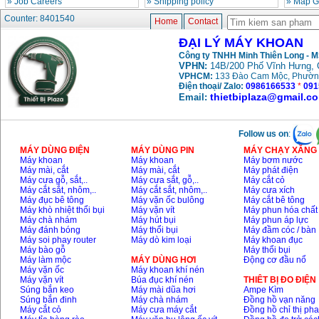
»
Job Careers
»
Shipping policy
»
Map G
May khoan bua
Makita HP1630
Counter: 8401540
Home
Contact
(16mm) 710W
Price
:
1697000
VND
ĐẠI LÝ MÁY KHOAN
Công ty TNHH Minh Thiên Long - 
VPHN:
14B/200 Phố Vĩnh Hưng, 
May khoan Bosch
VPHCM:
133 Đào Cam Mộc, Phườn
GSB 13RE (650W)
hop giay
Điện thoại/ Zalo:
0986166533
*
091
Price
:
1578000
VND
thietbiplaza@gmail.c
Email:
May khoan Bosch
Follow us on
:
GSB 550 (550W)
Price
:
1132000
VND
MÁY DÙNG ĐIỆN
MÁY DÙNG PIN
MÁY CHẠY XĂNG 
Máy khoan
Máy khoan
Máy bơm nước
Máy mài, cắt
Máy mài, cắt
Máy phát điện
Máy cưa gỗ, sắt,..
Máy cưa sắt, gỗ,..
Máy cắt cỏ
Bang gia may khoan
Máy cắt sắt, nhôm,..
Máy cắt sắt, nhôm,..
Máy cưa xích
Bosch 2024
Máy đục bê tông
Máy vặn ốc bulông
Máy cắt bê tông
Price
:
884000
VND
Máy khò nhiệt thổi bụi
Máy vặn vít
Máy phun hóa chất
Máy chà nhám
Máy hút bụi
Máy phun áp lực
Máy đánh bóng
Máy thổi bụi
Máy đầm cóc / bàn
Máy soi phay router
Máy dò kim loại
Máy khoan đục
Máy bào gỗ
Máy thổi bụi
May khoan Bosch
GBH 2-24RE (790W)
Máy làm mộc
MÁY DÙNG HƠI
Động cơ đầu nổ
Price
:
3062000
VND
Máy vặn ốc
Máy khoan khí nén
Máy vặn vít
Búa đục khí nén
THIÊT BỊ ĐO ĐIỆN
Súng bắn keo
Máy mài dũa hơi
Ampe Kìm
Súng bắn đinh
Máy chà nhám
Đồng hồ vạn năng
Máy cắt cỏ
Máy cưa máy cắt
Đồng hồ chỉ thị ph