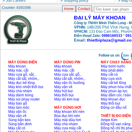
»
Job Careers
»
Shipping policy
»
Map G
May khoan bua
Makita HP1630
Counter: 8393396
Home
Contact
(16mm) 710W
Price
:
1697000
VND
ĐẠI LÝ MÁY KHOAN
Công ty TNHH Minh Thiên Long - 
VPHN:
14B/200 Phố Vĩnh Hưng, 
May khoan Bosch
VPHCM:
133 Đào Cam Mộc, Phườn
GSB 13RE (650W)
hop giay
Điện thoại/ Zalo:
0986166533
*
091
Price
:
1578000
VND
thietbiplaza@gmail.c
Email:
May khoan Bosch
Follow us on
:
GSB 550 (550W)
Price
:
1132000
VND
MÁY DÙNG ĐIỆN
MÁY DÙNG PIN
MÁY CHẠY XĂNG 
Máy khoan
Máy khoan
Máy bơm nước
Máy mài, cắt
Máy mài, cắt
Máy phát điện
Máy cưa gỗ, sắt,..
Máy cưa sắt, gỗ,..
Máy cắt cỏ
Bang gia may khoan
Máy cắt sắt, nhôm,..
Máy cắt sắt, nhôm,..
Máy cưa xích
Bosch 2024
Máy đục bê tông
Máy vặn ốc bulông
Máy cắt bê tông
Price
:
884000
VND
Máy khò nhiệt thổi bụi
Máy vặn vít
Máy phun hóa chất
Máy chà nhám
Máy hút bụi
Máy phun áp lực
Máy đánh bóng
Máy thổi bụi
Máy đầm cóc / bàn
Máy soi phay router
Máy dò kim loại
Máy khoan đục
May khoan Bosch
Máy bào gỗ
Máy thổi bụi
GBH 2-24RE (790W)
Máy làm mộc
MÁY DÙNG HƠI
Động cơ đầu nổ
Price
:
3062000
VND
Máy vặn ốc
Máy khoan khí nén
Máy vặn vít
Búa đục khí nén
THIÊT BỊ ĐO ĐIỆN
Súng bắn keo
Máy mài dũa hơi
Ampe Kìm
Súng bắn đinh
Máy chà nhám
Đồng hồ vạn năng
Máy cắt cỏ
Máy cưa máy cắt
Đồng hồ chỉ thị ph