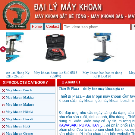
Home
Contact
an ban 1m Hong Ky
May khoan dong luc Skil 6513
May khoan ban ban tu dong
May 
 (1/2HP 2buly)
(550W)
KTK LG120
About us
PRODUCTS CATEGORY
Thiet Bi Plaza – dai ly ban may khoan gia re
May khoan Bosch
Thiết Bị Plaza – đại lý bán máy khoan cầm ta
May hkoan Makita
khoan sắt, máy khoan gỗ, máy khoan bosch, m
May khoan Maktec
May khoan Hikoki
Để đáp ứng nhu cầu ngày càng đa dạng của kh
nhu cầu sản xuất, kinh doanh, tiêu dùng.., Thiế
May khoan Dewalt
dụng cụ điện, điện máy có uy tín, thương h
KAWASAKI
,
PUMA
,
HANIL
.., để phân phối sả
May khoan FEG
phân phối đều là sản phẩm chính hãng, có nguồ
May khoan Gomes
sản phẩm giới thiệu chào bán trên website Th