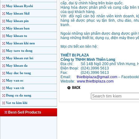
cấp, đại lý chính hãng trên toàn quốc.
May khoan Ryobi
Hàng hóa được phân phối và cung cấp trên to
của quý khách hàng.
May khoan Skil
Với đội ngũ cán bộ nhân viên kinh doanh, kỹ
hàng sẽ được phục vụ tận tình, chu đáo, n
May khoan pin
tranh.
Máy khoan ban
Ngoài những sản phẩm được đang được giới thi
May khoan tu
hàng những thiết bị, dụng cụ, điện máy theo 
May khoan khi nen
Mọi chi tiết xin liên hệ:
May taro tu dong
THIẾT BỊ PLAZA
May khoan rut loi
Công ty TNHH Minh Thiên Long
Địa chỉ:
Số 14B Ngõ 200 phố Vĩnh Hưng, 
May khoan da
Điện thoại: (024).3996 5613
Fax: (024).
3996 5613
May duc be tong
Email:
thietbiplaza@gmail.com
– Facebook/ 
May van oc
Website:
www.thietbiplaza.com
May van vit
Dung cu da nang
Vat tu kim khi
Best-Sell Products