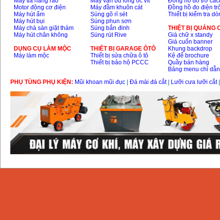
Máy tỉa hàng rào
Máy vặn bu lông ốc vít
Đồng hồ đo trở các
Motor động cơ điện
Máy đầm khuôn cát
Đồng hồ đo điện tr
Máy hút ẩm
Súng gõ rỉ sét
Thiết bị kiểm tra d
Máy hút bụi
Súng phun sơn
Máy chà sàn giặt thảm
Súng bắn đinh
THIỆT BỊ QUẢNG
Máy hút chân không
Súng rút Rive
Giá chữ x standy
Giá cuốn banner
DỤNG CỤ LÀM MỘC
THIÊT BỊ GARAGE ÔTÔ
Khung backdrop
Máy làm mộc
Thiết bị sửa chữa ô tô
Kệ để brochure
Thiết bị bảo hộ PCCC
Quầy bán hàng
Bảng menu chỉ dẫ
PHỤ TÙNG PHỤ KIỆN:
Mũi khoan mũi đục
|
Đá mài đá cắt
|
Lưỡi cưa lưỡi cắt