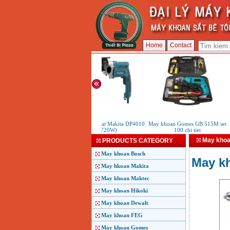
Home
Contact
May khoan sat Makita DP4010
May khoan Gomes GB 515M set
(720W)
100 chi tiet
May khoa
PRODUCTS CATEGORY
May khoan Bosch
May k
May hkoan Makita
May khoan Maktec
May khoan Hikoki
May khoan Dewalt
May khoan FEG
May khoan Gomes