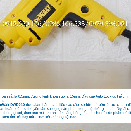
oan sắt là 6.5mm, đường kính khoan gỗ là 15mm. Đầu cặp Auto Lock có thể chỉnh
mm.
DeWalt DWD010
được làm bằng chất liệu cao cấp, sở hữu độ bền tối ưu, chịu nhiệ
ạn hoàn toàn có thể yên tâm sử dụng sản phẩm trong một thời gian dài. Ngoài r
ệt chống gỉ sét, đảm bảo mũi khoan luôn sáng bóng lâu dài cho dù sản phẩm dù t
 kiện ẩm ướt hay bất kì thời tiết khắc nghiệt nào.