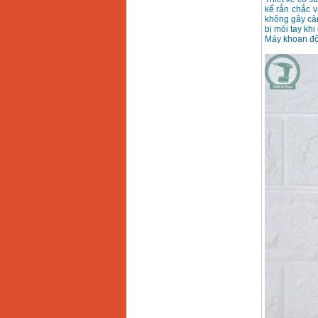
kế rắn chắc v
không gây cản
bị mỏi tay khi
Máy khoan độn