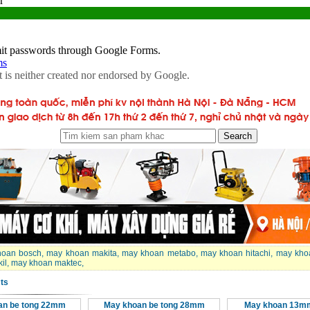
hoan bosch
,
may khoan makita
,
may khoan metabo
,
may khoan hitachi
,
may khoa
il
,
may khoan maktec
,
ts
an be tong 22mm
May khoan be tong 28mm
May khoan 13mm