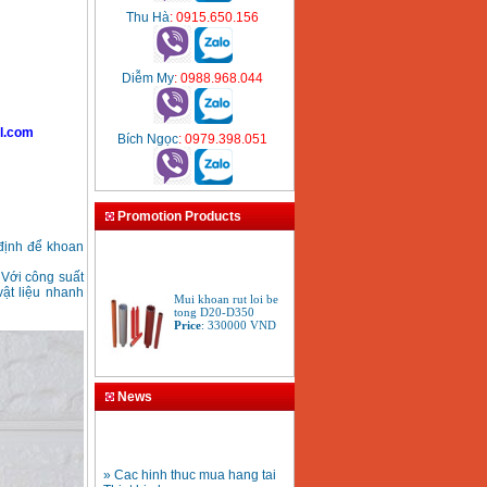
Thu Hà
: 0915.650.156
Diễm My
: 0988.968.044
l.com
Bích Ngọc
: 0979.398.051
Promotion Products
 định để khoan
 Với công suất
Mui khoan rut loi be
ật liệu nhanh
tong D20-D350
Price
:
330000
VND
Bang gia may khoan
Bosch 2024
News
Price
:
884000
VND
» Cac hinh thuc mua hang tai
Bo may khoan Bosch
Thiet bi plaza
GSB 13RE hop nhua