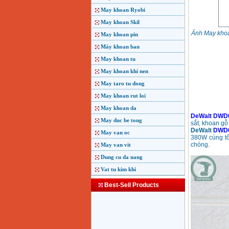
May khoan Ryobi
May khoan Skil
Ảnh May kho
May khoan pin
Máy khoan ban
May khoan tu
May khoan khi nen
May taro tu dong
May khoan rut loi
May khoan da
DeWalt DWD
May duc be tong
sắt, khoan gỗ
DeWalt
DWD
May van oc
380W cùng tố
chóng.
May van vit
Dung cu da nang
Vat tu kim khi
Best-Sell Products