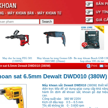
May duc be tong FEG 581
May khoan be tong Gomes GB-
Bo may khoan Bosch GSB 13RE
(1300W)
2601SRE (26mm)
hop nhua 100 chi tiet
n sat 6.5mm Dewalt DWD010 (380W)
Print
Sen
hoan sat 6.5mm Dewalt DWD010 (380W)
Máy khoan sắt Dewalt DWD010
(380W) thiết k
điện trực tiếp để sử dụng giúp cung cấp khả năn
hành ổn định để khoan sắt, khoan gỗ đạt hiệ
cao.
Công suất vào 380 W/ 220V
Kích cỡ đầu kẹp 0.5 – 6.5 mm
Tốc độ không tải 0 - 3.600 rpm