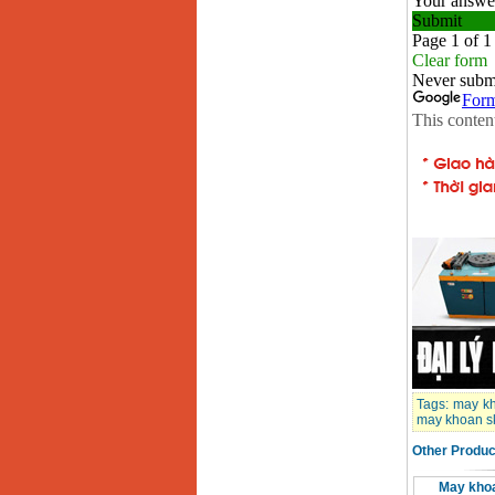
Tags:
may k
may khoan sk
Other Produc
May kho