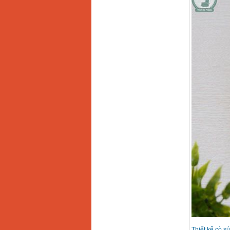
Makita HP1630
(16mm) 710W
Price
:
1697000
VND
May khoan Bosch
GSB 13RE (650W)
hop giay
Price
:
1578000
VND
May khoan Bosch
GSB 550 (550W)
Price
:
1132000
VND
Bang gia may khoan
Bosch 2024
Price
:
884000
VND
May khoan Bosch
GBH 2-24RE (790W)
Price
:
3062000
VND
Thiết kế cò s