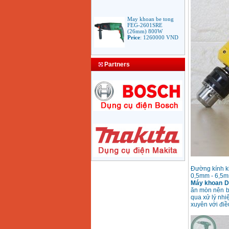
May khoan be tong
FEG-2601SRE
(26mm) 800W
Price
:
1260000
VND
Bang gia mui khoan
rut loi be tong
Partners
Price
:
330000
VND
May Khoan Bosch
GSB 16RE (750W)
valy nhua
Price
:
1788000
VND
Bo may khoan Bosch
GSB 13RE hop nhua
100 chi tiet
Price
:
1977000
VND
Đường kính kh
0,5mm - 6,5
Máy khoan 
May khoan sat Bosch
ăn mòn nên b
GBM 350 (350W)
qua xử lý nhi
Price
:
1038000
VND
xuyên với điều
May khoan bua