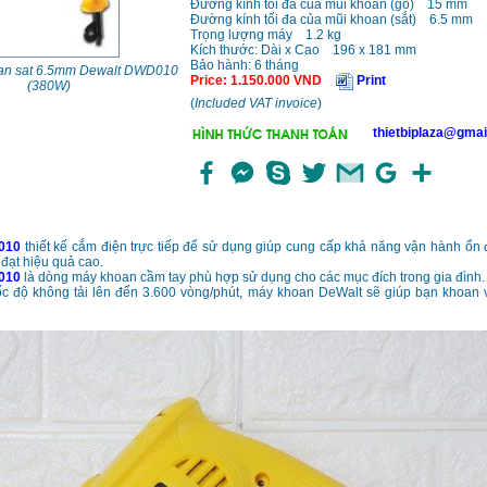
Đường kính tối đa của mũi khoan (gỗ) 15 mm
Đường kính tối đa của mũi khoan (sắt) 6.5 mm
Trọng lượng máy 1.2 kg
Kích thước: Dài x Cao 196 x 181 mm
Bảo hành: 6 tháng
an sat 6.5mm Dewalt DWD010
Price
:
1.150.000
VND
Print
(380W)
(
Included VAT invoice
)
thietbiplaza@gmai
010
thiết kế cắm điện trực tiếp để sử dụng giúp cung cấp khả năng vận hành ổn
 đạt hiệu quả cao.
010
là dòng máy khoan cầm tay phù hợp sử dụng cho các mục đích trong gia đình.
c độ không tải lên đến 3.600 vòng/phút, máy khoan DeWalt sẽ giúp bạn khoan v