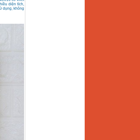
iều diện tích,
sử dụng, không