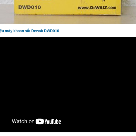
hiệu máy khoan sắt Dewalt DWD010