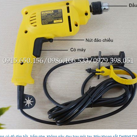
úng có độ đàn hồi, bấm nhẹ, không gây đau hay mỏi tay. Máy khoan sắt DeWalt D