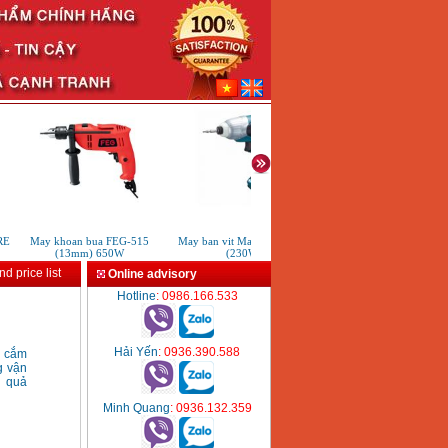
May khoan bua FEG-515
May ban vit Makita TD0101
May Khoan Gieng khoan tiep 
(13mm) 650W
(230W)
60m 2500W
d price list
Online advisory
Hotline
: 0986.166.533
Hải Yến
: 0936.390.588
ế cắm
g vận
u quả
Minh Quang
: 0936.132.359