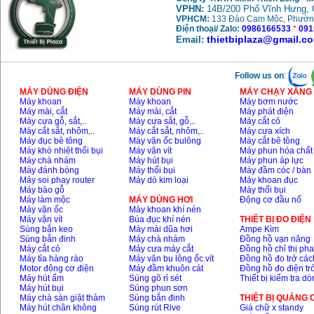
VPHN:
14B/200 Phố Vĩnh Hưng, 
VPHCM:
133 Đào Cam Mộc, Phườn
Điện thoại/ Zalo:
0986166533
*
091
thietbiplaza@gmail.c
Email:
Follow us on
:
MÁY DÙNG ĐIỆN
MÁY DÙNG PIN
MÁY CHẠY XĂNG 
Máy khoan
Máy khoan
Máy bơm nước
Máy mài, cắt
Máy mài, cắt
Máy phát điện
Máy cưa gỗ, sắt,..
Máy cưa sắt, gỗ,..
Máy cắt cỏ
Máy cắt sắt, nhôm,..
Máy cắt sắt, nhôm,..
Máy cưa xích
Máy đục bê tông
Máy vặn ốc bulông
Máy cắt bê tông
Máy khò nhiệt thổi bụi
Máy vặn vít
Máy phun hóa chất
Máy chà nhám
Máy hút bụi
Máy phun áp lực
Máy đánh bóng
Máy thổi bụi
Máy đầm cóc / bàn
Máy soi phay router
Máy dò kim loại
Máy khoan đục
Máy bào gỗ
Máy thổi bụi
Máy làm mộc
MÁY DÙNG HƠI
Động cơ đầu nổ
Máy vặn ốc
Máy khoan khí nén
Máy vặn vít
Búa đục khí nén
THIÊT BỊ ĐO ĐIỆN
Súng bắn keo
Máy mài dũa hơi
Ampe Kìm
Súng bắn đinh
Máy chà nhám
Đồng hồ vạn năng
Máy cắt cỏ
Máy cưa máy cắt
Đồng hồ chỉ thị ph
Máy tỉa hàng rào
Máy vặn bu lông ốc vít
Đồng hồ đo trở các
Motor động cơ điện
Máy đầm khuôn cát
Đồng hồ đo điện tr
Máy hút ẩm
Súng gõ rỉ sét
Thiết bị kiểm tra d
Máy hút bụi
Súng phun sơn
Máy chà sàn giặt thảm
Súng bắn đinh
THIỆT BỊ QUẢNG
Máy hút chân không
Súng rút Rive
Giá chữ x standy