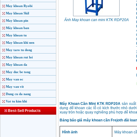
May khoan Ryobi
May khoan Skil
Ảnh May khoan can mini KTK RDP20A
May khoan pin
Máy khoan ban
May khoan tu
May khoan khi nen
May taro tu dong
May khoan rut loi
May khoan da
May duc be tong
May van oc
May van vit
Dung cu da nang
Vat tu kim khi
Máy Khoan Cần Mini KTK RDP20A
sản xuất 
dụng để khoan các lỗ có kích thước nhỏ dưới
Best-Sell Products
xuay tròn hoặc quay nghiêng phù hợp để khoa
Bảng báo giá máy khoan cần Frejoth đài loa
Hình ảnh
Máy khoan cầ