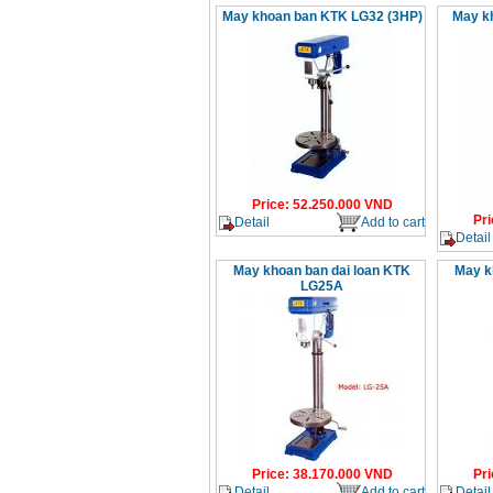
May khoan ban KTK LG32 (3HP)
May k
Price
:
52.250.000
VND
Pri
Detail
Add to cart
Detail
May khoan ban dai loan KTK
May k
LG25A
Price
:
38.170.000
VND
Pri
Detail
Add to cart
Detail