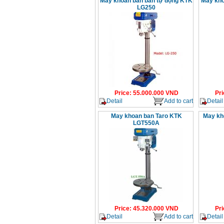
Máy khoan bàn bán tự động KTK
May kho
LG250
Price
:
55.000.000
VND
Pri
Detail
Add to cart
Detail
May khoan ban Taro KTK
May kh
LGT550A
Price
:
45.320.000
VND
Pri
Detail
Add to cart
Detail