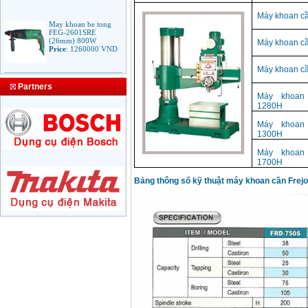
Máy khoan c
May khoan be tong
FEG-2601SRE
(26mm) 800W
Máy khoan c
Price
:
1260000
VND
Máy khoan c
Bang gia mui khoan
rut loi be tong
Partners
Price
:
330000
VND
Máy khoan 
1280H
Máy khoan 
1300H
May Khoan Bosch
GSB 16RE (750W)
valy nhua
Máy khoan 
Price
:
1788000
VND
1700H
Bảng thông số kỹ thuật máy khoan cần Frejo
Bo may khoan Bosch
GSB 13RE hop nhua
100 chi tiet
Price
:
1977000
VND
May khoan sat Bosch
GBM 350 (350W)
Price
:
1038000
VND