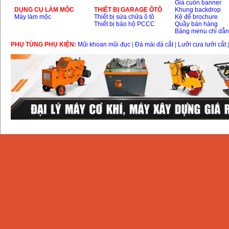
Giá cuốn banner
DỤNG CỤ LÀM MỘC
THIÊT BỊ GARAGE ÔTÔ
Khung backdrop
Máy làm mộc
Thiết bị sửa chữa ô tô
Kệ để brochure
Thiết bị bảo hộ PCCC
Quầy bán hàng
Bảng menu chỉ dẫ
PHỤ TÙNG PHỤ KIỆN:
Mũi khoan mũi đục
|
Đá mài đá cắt
|
Lưỡi cưa lưỡi cắt