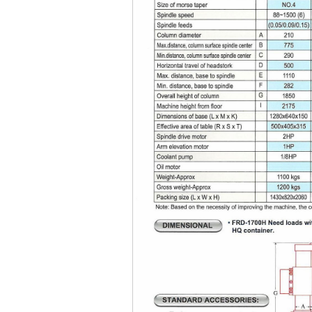
May khoan bua
Makita HP1630
(16mm) 710W
Price
:
1697000
VND
May khoan Bosch
GSB 13RE (650W)
hop giay
Price
:
1578000
VND
May khoan Bosch
GSB 550 (550W)
Price
:
1132000
VND
Bang gia may khoan
Bosch 2024
Price
:
884000
VND
May khoan Bosch
GBH 2-24RE (790W)
Price
:
3062000
VND