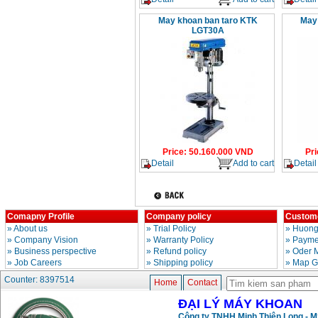
May khoan ban taro KTK
May
LGT30A
Price
:
50.160.000
VND
Pri
Detail
Add to cart
Detail
Comapny Profile
Company policy
Custome
»
About us
»
Trial Policy
»
Huong
»
Company Vision
»
Warranty Policy
»
Paymen
»
Business perspective
»
Refund policy
»
Oder 
»
Job Careers
»
Shipping policy
»
Map G
Counter: 8397514
Home
Contact
ĐẠI LÝ MÁY KHOAN
Công ty TNHH Minh Thiên Long - 