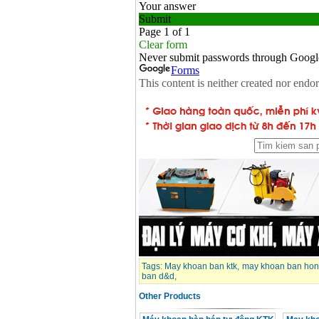
Tags:
May khoan ban ktk
,
may khoan ban hon
ban d&d
,
Other Products