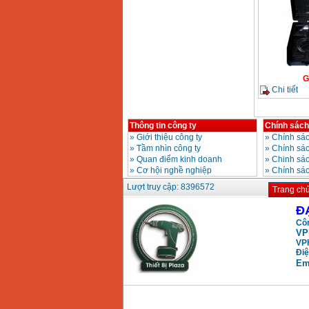
Máy khoan búa
Makita HP1630
(16mm) 710W
Giá
:
1697000
VND
Máy khoan Bosch
GSB 13RE (650W)
G
hộp giấy
Chi tiết
Giá
:
1578000
VND
Máy khoan Bosch
Thông tin công ty
Chính sách
GSB 550 (550W)
»
Giới thiệu công ty
»
Chính sác
Giá
:
1132000
VND
»
Tầm nhìn công ty
»
Chính sá
»
Quan điểm kinh doanh
»
Chinh sác
»
Cơ hội nghề nghiệp
»
Chính sá
Bảng giá máy khoan
Lượt truy cập: 8396572
Trang ch
Bosch 2024
Giá
:
884000
VND
Đ
Côn
VP
Máy khoan Bosch
VP
GBH 2-24RE (790W)
Điệ
Giá
:
3062000
VND
Em