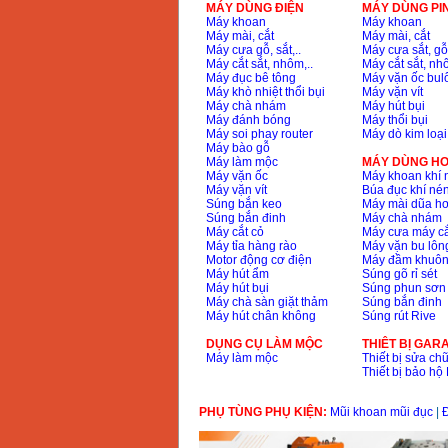
MÁY DÙNG ĐIỆN
MÁY DÙNG PI
Máy khoan
Máy khoan
Máy mài, cắt
Máy mài, cắt
Máy cưa gỗ, sắt,..
Máy cưa sắt, gỗ,
Máy cắt sắt, nhôm,..
Máy cắt sắt, nhô
Máy đục bê tông
Máy vặn ốc bul
Máy khò nhiệt thổi bụi
Máy vặn vít
Máy chà nhám
Máy hút bụi
Máy đánh bóng
Máy thổi bụi
Máy soi phay router
Máy dò kim loại
Máy bào gỗ
Máy làm mộc
MÁY DÙNG HƠ
Máy vặn ốc
Máy khoan khí 
Máy vặn vít
Búa đục khí né
Súng bắn keo
Máy mài dũa hơ
Súng bắn đinh
Máy chà nhám
Máy cắt cỏ
Máy cưa máy cắ
Máy tỉa hàng rào
Máy vặn bu lông
Motor động cơ điện
Máy đầm khuôn
Máy hút ẩm
Súng gõ rỉ sét
Máy hút bụi
Súng phun sơn
Máy chà sàn giặt thảm
Súng bắn đinh
Máy hút chân không
Súng rút Rive
DỤNG CỤ LÀM MỘC
THIÊT BỊ GAR
Máy làm mộc
Thiết bị sửa chữ
Thiết bị bảo h
PHỤ TÙNG PHỤ KIỆN:
Mũi khoan mũi đục
|
Đ