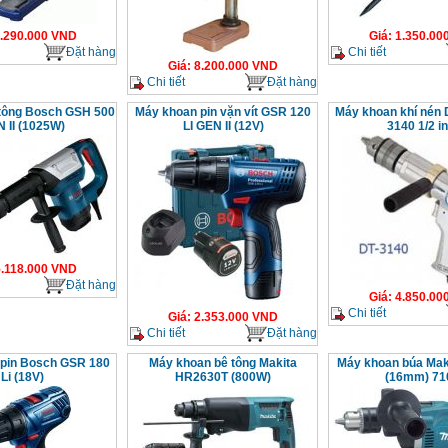
.290.000
VND
Giá
:
1.350.00
Đặt hàng
Chi tiết
Giá
:
8.200.000
VND
Chi tiết
Đặt hàng
tông Bosch GSH 500
Máy khoan pin vặn vít GSR 120
Máy khoan khí nén 
 II (1025W)
LI GEN II (12V)
3140 1/2 i
.118.000
VND
Đặt hàng
Giá
:
4.850.00
Chi tiết
Giá
:
2.353.000
VND
Chi tiết
Đặt hàng
pin Bosch GSR 180
Máy khoan bê tông Makita
Máy khoan búa Mak
Li (18V)
HR2630T (800W)
(16mm) 7