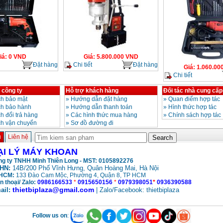
iá
:
0
VND
Giá
:
5.800.000
VND
Đặt hàng
Chi tiết
Đặt hàng
Giá
:
1.060.00
Chi tiết
 công ty
Hỗ trợ khách hàng
Đối tác nhà cung cấp
h bảo mật
»
Hướng dẫn đặt hàng
»
Quan điểm hợp tác
ch bảo hành
»
Hướng dẫn thanh toán
»
Hình thức hợp tác
h đổi trả hàng
»
Các hình thức mua hàng
»
Chính sách hợp tác
ch vận chuyển
»
Sơ đồ đường đi
ủ
Liên hệ
ẠI LÝ MÁY KHOAN
g ty TNHH Minh Thiên Long - MST: 0105892276
HN:
14B/200 Phố Vĩnh Hưng, Quân Hoàng Mai, Hà Nội
HCM:
133 Đào Cam Mộc, Phường 4, Quận 8, TP HCM
n thoại/ Zalo:
0986166533
*
0915650156
*
0979398051
*
0936390588
thietbiplaza@gmail.com
ail:
| Zalo/Facebook: thietbiplaza
Follow us on
: