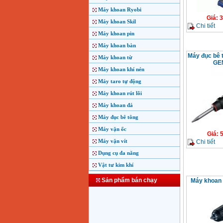
Máy khoan Ryobi
Giá
:
3
Máy khoan Skil
Chi tiết
Máy khoan pin
Máy khoan bàn
Máy đục bê 
Máy khoan từ
GEN
Máy khoan khí nén
Máy taro tự động
Máy khoan rút lõi
Máy khoan đá
Máy đục bê tông
Máy vặn ốc
Giá
:
5
Máy vặn vít
Chi tiết
Dụng cụ đa năng
Vật tư kim khí
Sản phẩm bán chạy
Máy khoan 