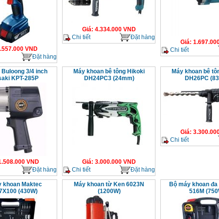
Giá
:
4.334.000
VND
Chi tiết
Đặt hàng
Giá
:
1.697.00
.557.000
VND
Chi tiết
Đặt hàng
 Buloong 3/4 inch
Máy khoan bê tông Hikoki
Máy khoan bê tô
aki KPT-285P
DH24PC3 (24mm)
DH26PC (8
Giá
:
3.300.00
Chi tiết
1.508.000
VND
Giá
:
3.000.000
VND
Đặt hàng
Chi tiết
Đặt hàng
 khoan Maktec
Máy khoan từ Ken 6023N
Bộ máy khoan đa
7X100 (430W)
(1200W)
516M (750