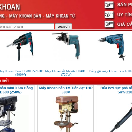
y Khoan Bosch GBH 2-26DE
Máy khoan sắt Makita DP4010
Bảng giá máy khoan Bosch 202
(800W)
(720W)
m mới
bàn mini 0.6m Hồng
Máy khoan bàn 1M Tiến đạt 1HP
Búa hơi đục phá bê
D600 (250W)
380V
Sơn G1