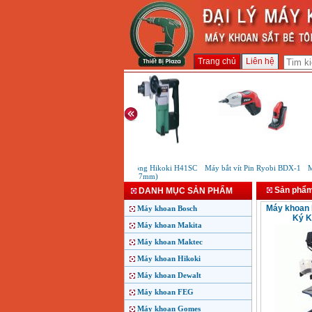
Trang chủ
Liên hệ
Máy đục bê tông Hikoki H41SC
Máy bắt vít Pin Ryobi BDX-1
Má
(17mm)
Sản phẩ
DANH MỤC SẢN PHẨM
Máy khoan 
Máy khoan Bosch
Ký K
Máy khoan Makita
Máy khoan Maktec
Máy khoan Hikoki
Máy khoan Dewalt
Máy khoan FEG
Máy khoan Gomes