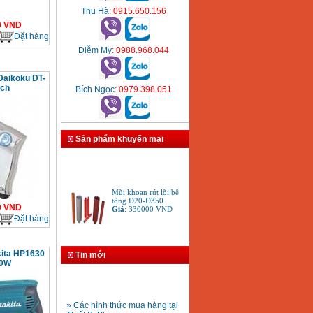
Thu Hà
: 0915.650.156
0
VND
Đặt hàng
Diễm My
: 0988.968.044
Daikoku DT-
nch
Bích Ngọc
: 0979.398.051
Sản phẩm khuyến mại
Mũi khoan rút lõi bê
tông D20-D350
Giá
:
330000
VND
0
VND
Đặt hàng
Bảng giá máy khoan
ita HP1630
Tin mới
Bosch 2024
10W
Giá
:
884000
VND
» Các hình thức mua hàng tại
Bộ máy khoan Bosch
Thiết Bị Plaza