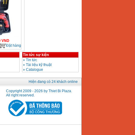
0
VND
Đặt hàng
Tin tức sự kiện
»
Tin tức
»
Tài liệu kỹ thuật
»
Catalogue
Hiện đang có 24 khách online
Copyright 2009 - 2026 by Thiet Bi Plaza.
All right reserved.