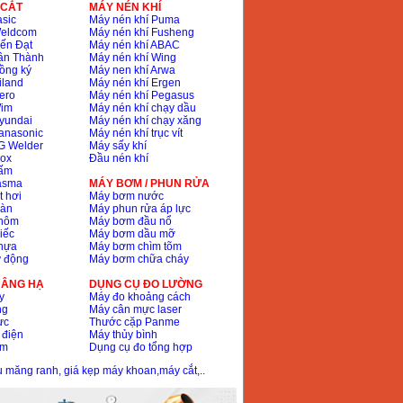
 CẮT
MÁY NÉN KHÍ
sic
Máy nén khí Puma
Weldcom
Máy nén khí Fusheng
ến Đạt
Máy nén khí ABAC
ân Thành
Máy nén khí Wing
ồng ký
Máy nen khí Arwa
iland
Máy nén khí Ergen
ero
Máy nén khí Pegasus
Wim
Máy nén khí chạy dầu
yundai
Máy nén khí chạy xăng
anasonic
Máy nén khí trục vít
G Welder
Máy sấy khí
nox
Đầu nén khí
bấm
lasma
MÁY BƠM / PHUN RỬA
t hơi
Máy bơm nước
hàn
Máy phun rửa áp lực
nhôm
Máy bơm đầu nổ
iếc
Máy bơm dầu mỡ
hựa
Máy bơm chìm tõm
ự động
Máy bơm chữa cháy
 NÂNG HẠ
DỤNG CỤ ĐO LƯỜNG
y
Máy đo khoảng cách
ng
Máy cân mực laser
ực
Thước cặp Panme
 điện
Máy thủy bình
ôm
Dụng cụ đo tổng hợp
ầu măng ranh, giá kẹp máy khoan,máy cắt,..