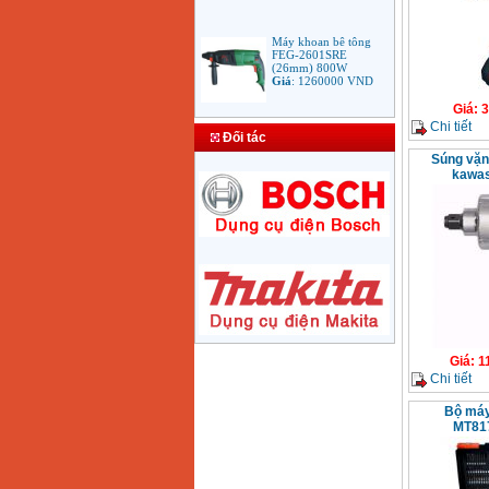
Máy khoan bê tông
FEG-2601SRE
(26mm) 800W
Giá
:
1260000
VND
Giá
:
3
Chi tiết
Bảng giá mũi khoan
Đối tác
rút lõi bê tông
Giá
:
330000
VND
Súng vặn
kawas
Máy Khoan Bosch
GSB 16RE (750W)
valy nhựa
Giá
:
1788000
VND
Bộ máy khoan Bosch
GSB 13RE hộp nhựa
100 chi tiết
Giá
:
1977000
VND
Giá
:
1
Chi tiết
Máy khoan sắt Bosch
Bộ máy
GBM 350 (350W)
MT81
Giá
:
1038000
VND