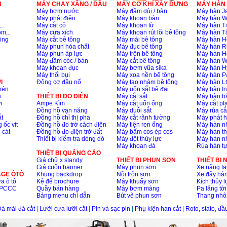
N
MÁY CHẠY XĂNG / DẦU
MÁY CƠ KHÍ XÂY DỰNG
MÁY HÀN
Máy bơm nước
Máy đầm dùi / bàn
Máy hàn Ja
Máy phát điện
Máy khoan bàn
Máy hàn 
..
Máy cắt cỏ
Máy khoan từ
Máy hàn Ti
m,..
Máy cưa xích
Máy khoan rút lõi bê tông
Máy hàn T
ông
Máy cắt bê tông
Máy mài bê tông
Máy hàn H
Máy phun hóa chất
Máy đục bê tông
Máy hàn R
Máy phun áp lực
Máy trộn bê tông
Máy hàn H
Máy đầm cóc / bàn
Máy cắt bê tông
Máy hàn 
Máy khoan đục
Máy bơm vũa sika
Máy hàn H
Máy thổi bụi
Máy xoa nền bê tông
Máy hàn P
I
Động cơ đầu nổ
Máy tạo nhám bê tông
Máy hàn L
nén
Máy uốn sắt bẻ đai
Máy hàn I
n
THIÊT BỊ ĐO ĐIỆN
Máy cắt sắt
Máy hàn 
i
Ampe Kìm
Máy cắt uốn ống
Máy cắt p
Đồng hồ vạn năng
Máy duỗi sắt
Máy rùa cắ
t
Đồng hồ chỉ thị pha
Máy cắt rãnh tường
Máy phát 
 ốc vít
Đồng hồ đo trở cách điện
Máy tiện ren ống
Máy hàn 
 cát
Đồng hồ đo điện trở đất
Máy bấm cos ép cos
Máy hàn th
Thiết bị kiểm tra dòng dò
Máy đột thủy lực
Máy hàn n
Máy khoan đá
Rùa hàn t
THIỆT BỊ QUẢNG CÁO
Giá chữ x standy
THIẾT BỊ PHUN SƠN
THIẾT BỊ
Giá cuốn banner
Máy phun sơn
Xe nâng ta
AGE ÔTÔ
Khung backdrop
Nồi trộn sơn
Xe đẩy hà
a ô tô
Kệ để brochure
Máy khuấy sơn
Kích thủy l
ộ PCCC
Quầy bán hàng
Máy bơm màng
Pa lăng tời
Bảng menu chỉ dẫn
Bút vẽ phun sơn
Thang nh
á mài đá cắt
|
Lưỡi cưa lưỡi cắt
|
Pin và sạc pin
|
Phụ kiện hàn cắt
|
Roto, stato, đ