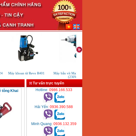
4
Máy khoan từ Revo R401
Máy bắn vít Makita TD0101
Máy khoan bàn bán tự độ
(230W)
KTK LG120
Tư vấn trực tuyến
Hotline
: 0986.166.533
 tông Khai
0
Hải Yến
: 0936.390.588
Minh Quang
: 0936.132.359