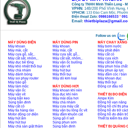
Công ty TNHH Minh Thiên Long - 
VPHN:
14B/200 Phố Vĩnh Hưng, 
VPHCM:
133 Đào Cam Mộc, Phườn
Điện thoại/ Zalo:
0986166533
*
091
thietbiplaza@gmail.c
Email:
Follow us on
:
MÁY DÙNG ĐIỆN
MÁY DÙNG PIN
MÁY CHẠY XĂNG 
Máy khoan
Máy khoan
Máy bơm nước
Máy mài, cắt
Máy mài, cắt
Máy phát điện
Máy cưa gỗ, sắt,..
Máy cưa sắt, gỗ,..
Máy cắt cỏ
Máy cắt sắt, nhôm,..
Máy cắt sắt, nhôm,..
Máy cưa xích
Máy đục bê tông
Máy vặn ốc bulông
Máy cắt bê tông
Máy khò nhiệt thổi bụi
Máy vặn vít
Máy phun hóa chất
Máy chà nhám
Máy hút bụi
Máy phun áp lực
Máy đánh bóng
Máy thổi bụi
Máy đầm cóc / bàn
Máy soi phay router
Máy dò kim loại
Máy khoan đục
Máy bào gỗ
Máy thổi bụi
Máy làm mộc
MÁY DÙNG HƠI
Động cơ đầu nổ
Máy vặn ốc
Máy khoan khí nén
Máy vặn vít
Búa đục khí nén
THIÊT BỊ ĐO ĐIỆN
Súng bắn keo
Máy mài dũa hơi
Ampe Kìm
Súng bắn đinh
Máy chà nhám
Đồng hồ vạn năng
Máy cắt cỏ
Máy cưa máy cắt
Đồng hồ chỉ thị ph
Máy tỉa hàng rào
Máy vặn bu lông ốc vít
Đồng hồ đo trở các
Motor động cơ điện
Máy đầm khuôn cát
Đồng hồ đo điện tr
Máy hút ẩm
Súng gõ rỉ sét
Thiết bị kiểm tra d
Máy hút bụi
Súng phun sơn
Máy chà sàn giặt thảm
Súng bắn đinh
THIỆT BỊ QUẢNG