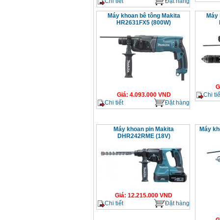
Chi tiết
Đặt hàng
Máy khoan bê tông Makita
Máy 
HR2631FX5 (800W)
G
Chi tiế
Giá
:
4.093.000
VND
Chi tiết
Đặt hàng
Máy khoan pin Makita
Máy kh
DHR242RME (18V)
Giá
:
12.215.000
VND
Chi tiết
Đặt hàng