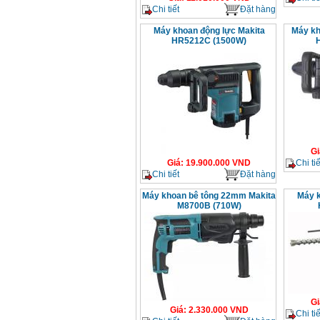
Chi tiết
Đặt hàng
Máy khoan động lực Makita
Máy kh
HR5212C (1500W)
Gi
Chi tiế
Giá
:
19.900.000
VND
Chi tiết
Đặt hàng
Máy khoan bê tông 22mm Makita
Máy k
M8700B (710W)
Gi
Giá
:
2.330.000
VND
Chi tiế