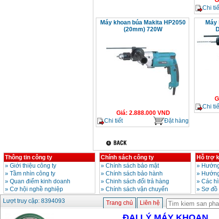
G
Chi tiế
Máy khoan búa Makita HP2050
Máy 
(20mm) 720W
D
G
Chi tiế
Giá
:
2.888.000
VND
Chi tiết
Đặt hàng
Thông tin công ty
Chính sách công ty
Hỗ trợ 
»
Giới thiệu công ty
»
Chính sách bảo mật
»
Hướng
»
Tầm nhìn công ty
»
Chính sách bảo hành
»
Hướng
»
Quan điểm kinh doanh
»
Chinh sách đổi trả hàng
»
Các h
»
Cơ hội nghề nghiệp
»
Chính sách vận chuyển
»
Sơ đồ
Lượt truy cập: 8394093
Trang chủ
Liên hệ
ĐẠI LÝ MÁY KHOAN