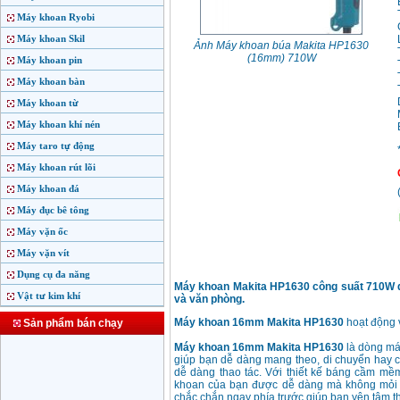
Máy khoan Ryobi
Máy khoan Skil
Ảnh Máy khoan búa Makita HP1630
(16mm) 710W
Máy khoan pin
Máy khoan bàn
Máy khoan từ
Máy khoan khí nén
Máy taro tự động
Máy khoan rút lõi
Máy khoan đá
Máy đục bê tông
Máy vặn ốc
Máy vặn vít
Dụng cụ đa năng
Máy khoan Makita HP1630 công suất 710W d
Vật tư kim khí
và văn phòng.
Máy khoan 16mm Makita HP1630
hoạt động 
Sản phẩm bán chạy
Máy khoan 16mm Makita HP1630
là dòng máy
giúp bạn dễ dàng mang theo, di chuyển hay cấ
dễ dàng thao tác. Với thiết kế báng cầm mềm
khoan của bạn được dễ dàng mà không mỏi ha
chắc chắn ngay phía trước giúp bạn yên tâm tha