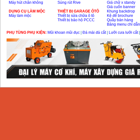
Máy hút chân không
Súng rút Rive
Giá chữ x standy
Giá cuốn banner
DỤNG CỤ LÀM MỘC
THIÊT BỊ GARAGE ÔTÔ
Khung backdrop
Máy làm mộc
Thiết bị sửa chữa ô tô
Kệ để brochure
Thiết bị bảo hộ PCCC
Quầy bán hàng
Bảng menu chỉ dẫ
PHỤ TÙNG PHỤ KIỆN:
Mũi khoan mũi đục
|
Đá mài đá cắt
|
Lưỡi cưa lưỡi cắt