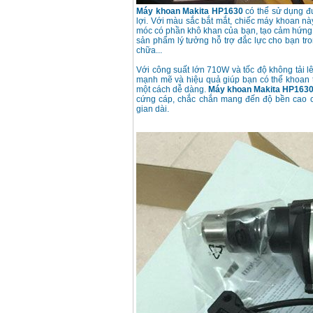
Makita HP1630
Máy khoan Makita HP1630
có thể sử dụng đư
(16mm) 710W
Giá
:
1697000
VND
lợi. Với màu sắc bắt mắt, chiếc máy khoan n
móc có phần khô khan của bạn, tạo cảm hứng đ
sản phẩm lý tưởng hỗ trợ đắc lực cho bạn tr
chữa...
Máy khoan Bosch
GSB 13RE (650W)
Với công suất lớn 710W và tốc độ không tải l
hộp giấy
Giá
:
1578000
VND
mạnh mẽ và hiệu quả giúp bạn có thể khoan tr
một cách dễ dàng.
Máy khoan Makita HP163
cứng cáp, chắc chắn mang đến độ bền cao c
gian dài.
Máy khoan Bosch
GSB 550 (550W)
Giá
:
1132000
VND
Bảng giá máy khoan
Bosch 2024
Giá
:
884000
VND
Máy khoan Bosch
GBH 2-24RE (790W)
Giá
:
3062000
VND