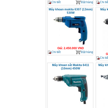
Chi tiết
Đặt hàng
Chi tiế
Máy khoan makita 6307 (13mm)
Máy k
530W
Giá
:
2.450.000
VND
Chi tiết
Đặt hàng
G
Chi tiế
Máy khoan sắt Makita 6411
Máy kh
(10mm) 450W