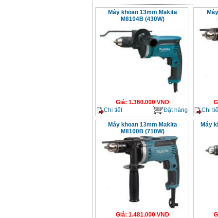
Máy khoan 13mm Makita
Máy
M8104B (430W)
Giá
:
1.360.000
VND
G
Chi tiết
Đặt hàng
Chi tiế
Máy khoan 13mm Makita
Máy k
M8100B (710W)
Giá
:
1.481.000
VND
G