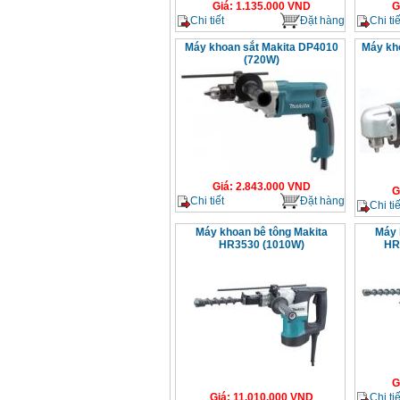
Giá
:
1.135.000
VND
G
Chi tiết
Đặt hàng
Chi tiế
Máy khoan sắt Makita DP4010
Máy kh
(720W)
Giá
:
2.843.000
VND
G
Chi tiết
Đặt hàng
Chi tiế
Máy khoan bê tông Makita
Máy 
HR3530 (1010W)
HR
G
Chi tiế
Giá
:
11.010.000
VND