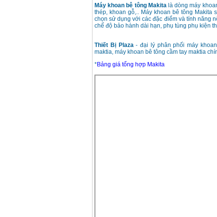
Máy khoan bê tông Makita
là dòng máy khoan
thép, khoan gỗ,.. Máy khoan bê tông Makita
chọn sử dụng với các đặc điểm và tính năng nổ
chế độ bảo hành dài hạn, phụ tùng phụ kiện th
Thiết Bị Plaza
- đại lý phân phối máy khoan
maktia, máy khoan bê tông cầm tay maktia chín
*
Bảng giá tổng hợp Makita