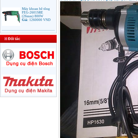
Máy khoan bê tông
FEG-2601SRE
(26mm) 800W
Giá
:
1260000
VND
Bảng giá mũi khoan
rút lõi bê tông
Giá
:
330000
VND
Đối tác
Máy Khoan Bosch
GSB 16RE (750W)
valy nhựa
Giá
:
1788000
VND
Bộ máy khoan Bosch
GSB 13RE hộp nhựa
100 chi tiết
Giá
:
1977000
VND
Máy khoan sắt Bosch
GBM 350 (350W)
Giá
:
1038000
VND
Máy khoan búa