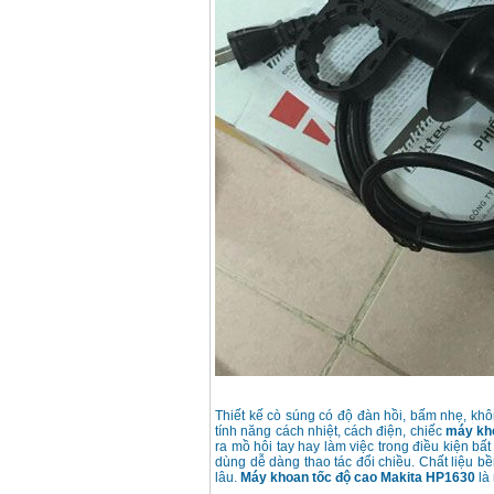
Thiết kế cò súng có độ đàn hồi, bấm nhẹ, khô
tính năng cách nhiệt, cách điện, chiếc
máy kh
ra mồ hôi tay hay làm việc trong điều kiện bấ
dùng dễ dàng thao tác đổi chiều. Chất liệu bền
lâu.
Máy khoan tốc độ cao Makita HP1630
là