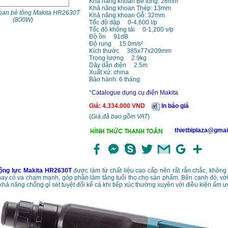
Khả năng khoan Bê tông: 26mm
Khả năng khoan Thép: 13mm
oan bê tông Makita HR2630T
Khả năng khoan Gỗ: 32mm
(800W)
Tốc độ đập 0-4,600 l/p
Tốc độ không tải 0-1,200 v/p
Độ ồn 91dB
Độ rung 15.0m/s²
Kích thước 385x77x209mm
Trọng lượng 2.9kg
Dây dẫn điện 2.5m
Xuất xứ: china
Bảo hành: 6 tháng
*
Catalogue dụng cụ điện Makita
Giá
:
4.334.000
VND
In báo giá
(
Giá đã bao gồm VAT
)
thietbiplaza@gmai
ộng lực Makita HR2630T
được làm từ chất liệu cao cấp nên rất rắn chắc, không
hay có va chạm mạnh, góp phần làm tăng tuổi thọ cho sản phẩm. Bên cạnh đó, với 
hả năng chống gỉ sét tuyệt đối kể cả khi tiếp xúc thường xuyên với điều kiện ẩm ư