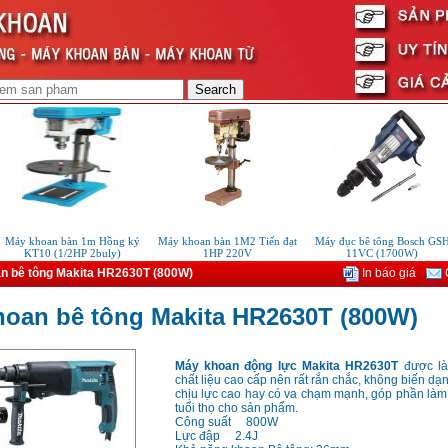
áy khoan bàn 1m Hồng ký
Máy khoan bàn 1M2 Tiến đạt
Máy đục bê tông Bosch GSH
KT10 (1/2HP 2buly)
1HP 220V
11VC (1700W)
n bê tông Makita HR2630T (800W)
In báo giá
G
hoan bê tông Makita HR2630T (800W)
Máy khoan động lực Makita HR2630T
được là
chất liệu cao cấp nên rất rắn chắc, không biến dạn
chịu lực cao hay có va chạm mạnh, góp phần làm
tuổi thọ cho sản phẩm.
Công suất 800W
Lực đập 2.4J