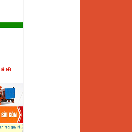
n feg giá rẻ
,