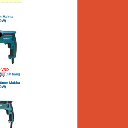
 Makita
10W)
0
VND
Đặt hàng
26mm Makita
00W)