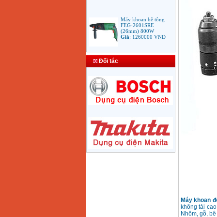
Máy khoan bê tông
FEG-2601SRE
(26mm) 800W
Giá
:
1260000
VND
Bảng giá mũi khoan
rút lõi bê tông
Đối tác
Giá
:
330000
VND
Máy Khoan Bosch
GSB 16RE (750W)
valy nhựa
Giá
:
1788000
VND
Bộ máy khoan Bosch
GSB 13RE hộp nhựa
100 chi tiết
Giá
:
1977000
VND
Máy khoan sắt Bosch
GBM 350 (350W)
Giá
:
1038000
VND
Máy khoan đ
không tải cao
Nhôm, gỗ, bê