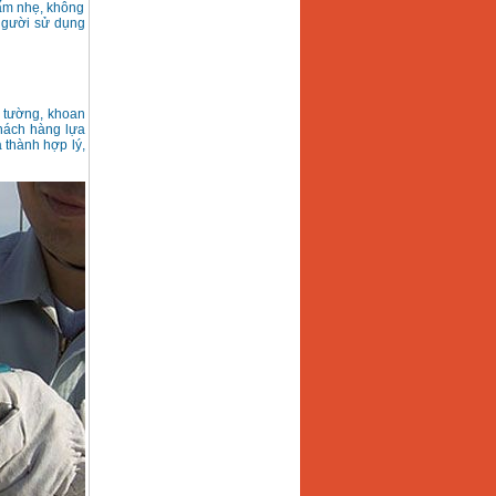
bấm nhẹ, không
 người sử dụng
 tường, khoan
hách hàng lựa
 thành hợp lý,