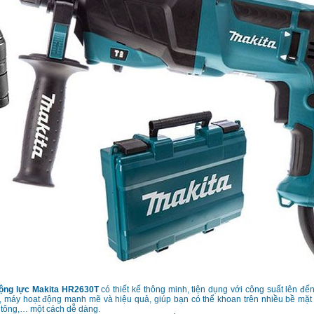
ộng lực Makita HR2630T
có thiết kế thông minh, tiện dụng với công suất lên đế
, máy hoạt động mạnh mẽ và hiệu quả, giúp bạn có thể khoan trên nhiều bề mặt 
 tông,… một cách dễ dàng.