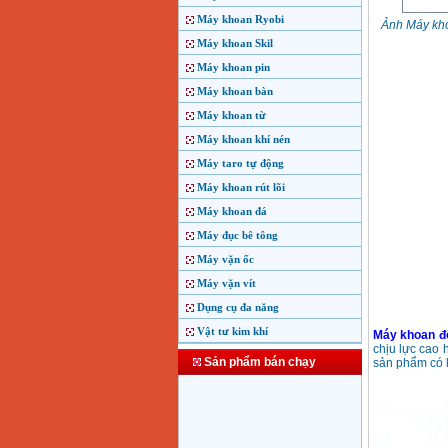
Máy khoan Ryobi
Ảnh Máy kh
Máy khoan Skil
Máy khoan pin
Máy khoan bàn
Máy khoan từ
Máy khoan khí nén
Máy taro tự động
Máy khoan rút lõi
Máy khoan đá
Máy đục bê tông
Máy vặn ốc
Máy vặn vít
Dụng cụ đa năng
Vật tư kim khí
Máy khoan đ
chịu lực cao 
Sản phẩm bán chạy
sản phẩm có k