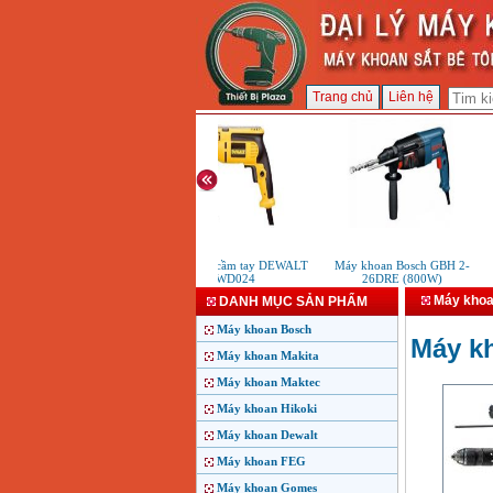
Trang chủ
Liên hệ
Máy khoan cầm tay DEWALT
Máy khoan Bosch GBH 2-
M
DWD024
26DRE (800W)
Máy khoa
DANH MỤC SẢN PHẨM
Máy khoan Bosch
Máy k
Máy khoan Makita
Máy khoan Maktec
Máy khoan Hikoki
Máy khoan Dewalt
Máy khoan FEG
Máy khoan Gomes