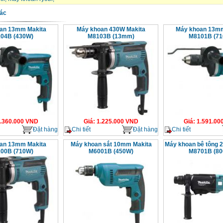
ác
an 13mm Makita
Máy khoan 430W Makita
Máy khoan 13mm
04B (430W)
M8103B (13mm)
M8101B (7
.360.000
VND
Giá
:
1.225.000
VND
Giá
:
1.591.00
Đặt hàng
Chi tiết
Đặt hàng
Chi tiết
an 13mm Makita
Máy khoan sắt 10mm Makita
Máy khoan bê tông 
00B (710W)
M6001B (450W)
M8701B (8