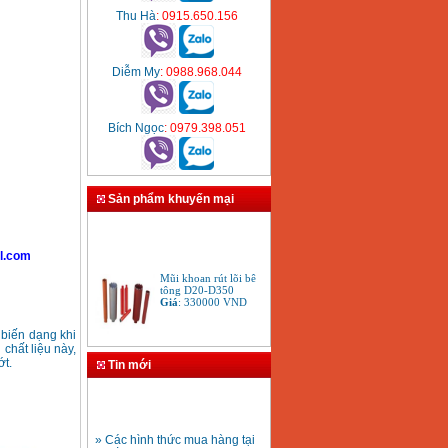
Thu Hà
: 0915.650.156
Diễm My
: 0988.968.044
Bích Ngọc
: 0979.398.051
Sản phẩm khuyến mại
l.com
Mũi khoan rút lõi bê
tông D20-D350
Giá
:
330000
VND
 biến dạng khi
chất liệu này,
Bảng giá máy khoan
Bosch 2024
ớt.
Tin mới
Giá
:
884000
VND
» Các hình thức mua hàng tại
Bộ máy khoan Bosch
Thiết Bị Plaza
GSB 13RE hộp nhựa