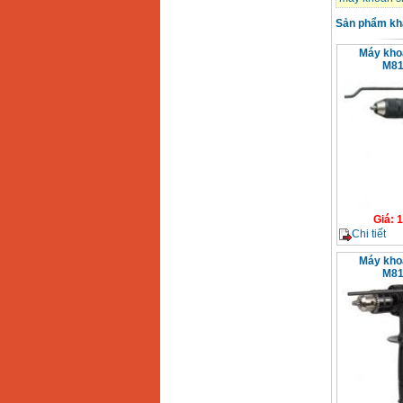
Sản phẩm kh
Máy kho
M81
Giá
:
1
Chi tiết
Máy kho
M81