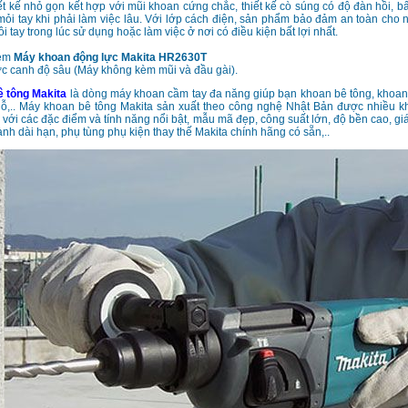
t kế nhỏ gọn kết hợp với mũi khoan cứng chắc, thiết kế cò súng có độ đàn hồi, 
ỏi tay khi phải làm việc lâu. Với lớp cách điện, sản phẩm bảo đảm an toàn cho
ôi tay trong lúc sử dụng hoặc làm việc ở nơi có điều kiện bất lợi nhất.
kèm
Máy khoan động lực Makita HR2630T
c canh độ sâu (Máy không kèm mũi và đầu gài).
 tông Makita
là dòng máy khoan cầm tay đa năng giúp bạn khoan bê tông, khoan
gỗ,.. Máy khoan bê tông Makita sản xuất theo công nghệ Nhật Bản được nhiều k
với các đặc điểm và tính năng nổi bật, mẫu mã đẹp, công suất lớn, độ bền cao, giá
nh dài hạn, phụ tùng phụ kiện thay thế Makita chính hãng có sẵn,..