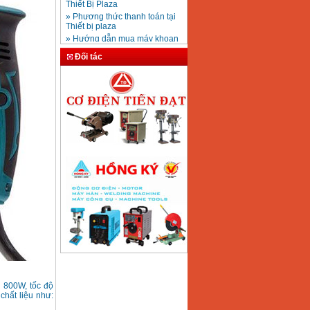
» Phương thức thanh toán tại
100 chi tiết
Giá
:
1977000
VND
Thiết bị plaza
» Hướng dẫn mua máy khoan
giá rẻ
Máy đục bê tông
» Thiết Bị Plaza – đại lý bán
Đối tác
Makita HM0810TA
máy khoan giá rẻ
(900W)
» Phân biệt máy khoan búa và
Giá
:
5750000
VND
máy khoan động lực
» Địa chỉ bán máy khoan cầm
tay tại Hà Nội
Máy đục bê tông
Hikoki H41SC
» Tuyển nhân viên kinh doanh
(17mm)
thiết bị, điện máy
Giá
:
5760000
VND
» Mua máy khoan Bosch
chính hãng ở đâu giá rẻ
» Hỏi mua máy khoan nào thì
tốt
» Đại lý bán máy khoan
Makita, máy khoan bê tông
Makita
n 800W, tốc độ
chất liệu như: