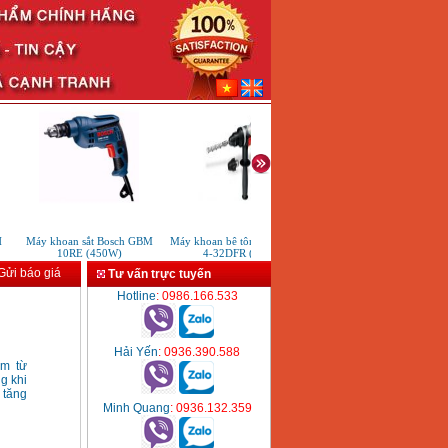
Máy khoan sắt Bosch GBM
Máy khoan bê tông Bosch GBH
Máy khoan sắt Skil 6538 (3
10RE (450W)
4-32DFR (900W)
ửi báo giá
Tư vấn trực tuyến
Hotline
: 0986.166.533
Hải Yến
: 0936.390.588
m từ
g khi
 tăng
Minh Quang
: 0936.132.359