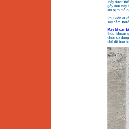
Máy khoan búa
Máy được thiế
Makita HP1630
gây đau hay m
(16mm) 710W
khi bị ra mồ h
Giá
:
1697000
VND
Phụ kiện đi 
Tay cầm, thướ
Máy khoan Bosch
GSB 13RE (650W)
Máy khoan bê
hộp giấy
thép, khoan 
Giá
:
1578000
VND
chọn sử dụng 
chế độ bảo hà
Máy khoan Bosch
GSB 550 (550W)
Giá
:
1132000
VND
Bảng giá máy khoan
Bosch 2024
Giá
:
884000
VND
Máy khoan Bosch
GBH 2-24RE (790W)
Giá
:
3062000
VND