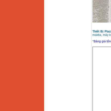
Thiết Bị Plaz
maktia, máy k
*
Bảng giá tổn