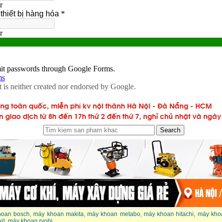
hoan bosch
,
máy khoan makita
,
máy khoan metabo
,
máy khoan hitachi
,
máy khoa
il
,
máy khoan ryobi
,