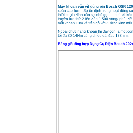
Máy khoan vặn vít dùng pin Bosch GSR 120
xoắn cao hơn. Sự ổn định trong hoạt động của
thiết bị gia đình cần sự nhỏ gọn tinh tế, đi k
truyền lực thứ 2 lên đến 1.500 vòng/ phút để
mũi khoan 10m và trên gỗ với đường kính mũ
Ngoài chức năng khoan thì đây còn là một công
tối đa 30-14Nm cùng chiều dài đầu 173mm.
Bảng giá tổng hợp Dụng Cụ Điện Bosch 202