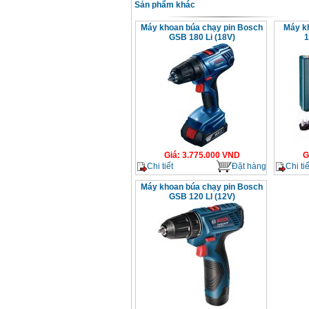
Sản phẩm khác
Máy khoan búa chạy pin Bosch
Máy k
GSB 180 Li (18V)
1
Giá
:
3.775.000
VND
G
Chi tiết
Đặt hàng
Chi tiế
Máy khoan búa chạy pin Bosch
GSB 120 LI (12V)