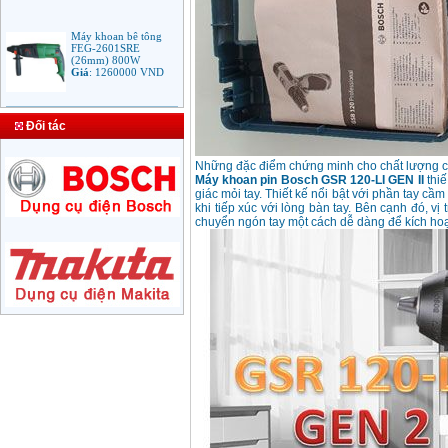
Máy khoan bê tông
FEG-2601SRE
(26mm) 800W
Giá
:
1260000
VND
Bảng giá mũi khoan
rút lõi bê tông
Đối tác
Giá
:
330000
VND
Những đặc điểm chứng minh cho chất lượng 
Máy khoan pin Bosch GSR 120-LI GEN II
thiế
giác mỏi tay. Thiết kế nổi bật với phần tay 
Máy Khoan Bosch
khi tiếp xúc với lòng bàn tay. Bên cạnh đó, vị 
GSB 16RE (750W)
valy nhựa
chuyển ngón tay một cách dễ dàng để kích hoạ
Giá
:
1788000
VND
Bộ máy khoan Bosch
GSB 13RE hộp nhựa
100 chi tiết
Giá
:
1977000
VND
Máy khoan sắt Bosch
GBM 350 (350W)
Giá
:
1038000
VND