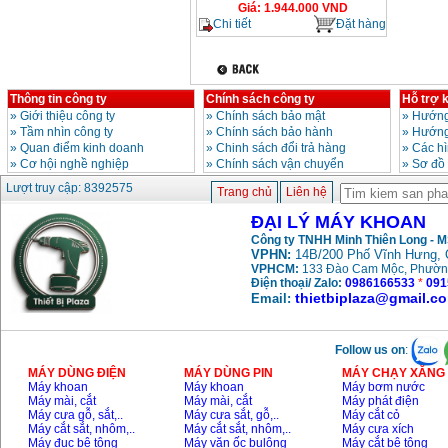
Giá
:
1.944.000
VND
Chi tiết
Đặt hàng
Thông tin công ty
Chính sách công ty
Hỗ trợ 
»
Giới thiệu công ty
»
Chính sách bảo mật
»
Hướng
»
Tầm nhìn công ty
»
Chính sách bảo hành
»
Hướng
»
Quan điểm kinh doanh
»
Chinh sách đổi trả hàng
»
Các h
»
Cơ hội nghề nghiệp
»
Chính sách vận chuyển
»
Sơ đồ
Lượt truy cập: 8392575
Trang chủ
Liên hệ
ĐẠI LÝ MÁY KHOAN
Công ty TNHH Minh Thiên Long - 
VPHN:
14B/200 Phố Vĩnh Hưng, 
VPHCM:
133 Đào Cam Mộc, Phườn
Điện thoại/ Zalo:
0986166533
*
091
thietbiplaza@gmail.c
Email:
Follow us on
:
MÁY DÙNG ĐIỆN
MÁY DÙNG PIN
MÁY CHẠY XĂNG 
Máy khoan
Máy khoan
Máy bơm nước
Máy mài, cắt
Máy mài, cắt
Máy phát điện
Máy cưa gỗ, sắt,..
Máy cưa sắt, gỗ,..
Máy cắt cỏ
Máy cắt sắt, nhôm,..
Máy cắt sắt, nhôm,..
Máy cưa xích
Máy đục bê tông
Máy vặn ốc bulông
Máy cắt bê tông