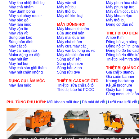
Máy khò nhiệt thổi bụi
Máy vặn vít
Máy phun hóa chất
Máy chà nhám
Máy hút bụi
Máy phun áp lực
Máy đánh bóng
Máy thổi bụi
Máy đầm cóc / bàn
Máy soi phay router
Máy dò kim loại
Máy khoan đục
Máy bào gỗ
Máy thổi bụi
Máy làm mộc
MÁY DÙNG HƠI
Động cơ đầu nổ
Máy vặn ốc
Máy khoan khí nén
Máy vặn vít
Búa đục khí nén
THIÊT BỊ ĐO ĐIỆN
Súng bắn keo
Máy mài dũa hơi
Ampe Kìm
Súng bắn đinh
Máy chà nhám
Đồng hồ vạn năng
Máy cắt cỏ
Máy cưa máy cắt
Đồng hồ chỉ thị ph
Máy tỉa hàng rào
Máy vặn bu lông ốc vít
Đồng hồ đo trở các
Motor động cơ điện
Máy đầm khuôn cát
Đồng hồ đo điện tr
Máy hút ẩm
Súng gõ rỉ sét
Thiết bị kiểm tra d
Máy hút bụi
Súng phun sơn
Máy chà sàn giặt thảm
Súng bắn đinh
THIỆT BỊ QUẢNG
Máy hút chân không
Súng rút Rive
Giá chữ x standy
Giá cuốn banner
DỤNG CỤ LÀM MỘC
THIÊT BỊ GARAGE ÔTÔ
Khung backdrop
Máy làm mộc
Thiết bị sửa chữa ô tô
Kệ để brochure
Thiết bị bảo hộ PCCC
Quầy bán hàng
Bảng menu chỉ dẫ
PHỤ TÙNG PHỤ KIỆN:
Mũi khoan mũi đục
|
Đá mài đá cắt
|
Lưỡi cưa lưỡi cắt