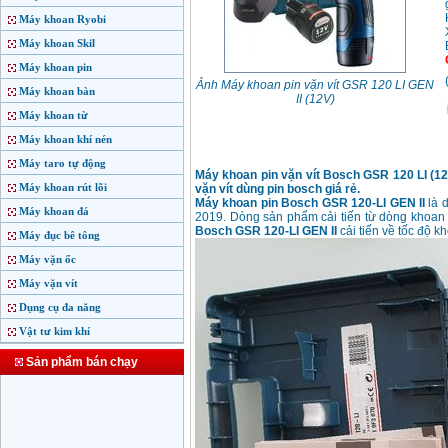
Máy khoan Ryobi
Máy khoan Skil
Máy khoan pin
Ảnh Máy khoan pin vặn vít GSR 120 LI GEN
Máy khoan bàn
II (12V)
Máy khoan từ
Máy khoan khí nén
Máy taro tự động
Máy khoan pin vặn vít Bosch GSR 120 LI (12
Máy khoan rút lõi
vặn vít dùng pin bosch giá rẻ.
Máy khoan pin Bosch GSR 120-LI GEN II
là 
Máy khoan đá
2019. Dòng sản phẩm cải tiến từ dòng khoan
Bosch GSR 120-LI GEN II
cải tiến về tốc độ k
Máy đục bê tông
Máy vặn ốc
Máy vặn vít
Dụng cụ đa năng
Vật tư kim khí
Sản phẩm bán chạy