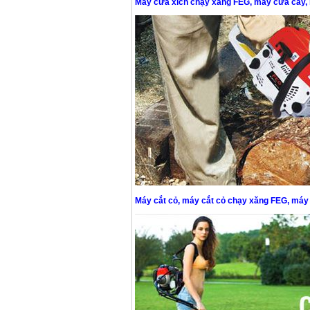
Máy cưa xích chạy xăng FEG, máy cưa cây,
Máy cắt cỏ, máy cắt cỏ chạy xăng FEG
, máy