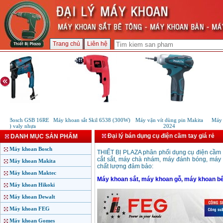
Trang chủ
Liên hệ
n Bosch GSB 16RE
Máy khoan sắt Skil 6538 (300W)
Máy vặn vít dùng pin Makita
Máy k
0W) valy nhựa
2024
Đại lý bán dụng cụ điện cầm tay giá rẻ
DANH MỤC SẢN PHẨM
Máy khoan Bosch
THIẾT BỊ PLAZA phân phối dụng cụ điện cầm 
cắt sắt, máy chà nhám, máy đánh bóng, máy b
Máy khoan Makita
chất lượng đảm bảo:
Máy khoan Maktec
Máy khoan sắt, máy khoan gỗ, máy khoan b
Máy khoan Hikoki
Máy khoan Dewalt
Máy khoan FEG
Máy khoan Gomes