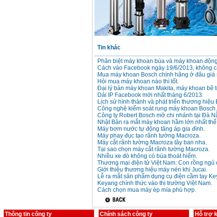
Tin khác
Phân biệt máy khoan búa và máy khoan động
Cách vào Facebook ngày 19/6/2013, không 
Mua máy khoan Bosch chính hãng ở đâu giá 
Hỏi mua máy khoan nào thì tốt.
Đại lý bán máy khoan Makita, máy khoan bê t
Dải IP Facebook mới nhất tháng 6/2013.
Lịch sử hình thành và phát triển thương hiệu
Công nghệ kiểm soát rung máy khoan Bosch.
Công ty Robert Bosch mở chi nhánh tại Đà N
Nhật Bản ra mắt máy khoan hầm lớn nhất thế 
Máy bơm nước tự động tăng áp gia đình.
Máy phay đục tạo rãnh tường Macroza.
Máy cắt rãnh tường Macroza tây ban nha.
Tại sao chọn máy cắt rãnh tường Macroza.
Nhiều xe đò không có búa thoát hiểm.
Thương mại điện tử Việt Nam: Con rồng ngủ 
Giới thiệu thương hiệu máy nén khí Jucai.
Lễ ra mắt sản phẩm dụng cụ điện cầm tay Ke
Keyang chính thức vào thị trường Việt Nam.
Cách chọn mua máy ép mía phù hợp.
Thông tin công ty
Chính sách công ty
Hỗ trợ 