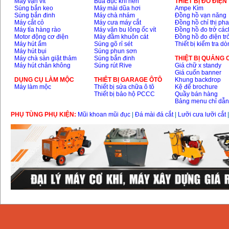
Máy vặn vít
Búa đục khí nén
THIÊT BỊ ĐO ĐIỆN
Súng bắn keo
Máy mài dũa hơi
Ampe Kìm
Súng bắn đinh
Máy chà nhám
Đồng hồ vạn năng
Máy cắt cỏ
Máy cưa máy cắt
Đồng hồ chỉ thị ph
Máy tỉa hàng rào
Máy vặn bu lông ốc vít
Đồng hồ đo trở các
Motor động cơ điện
Máy đầm khuôn cát
Đồng hồ đo điện tr
Máy hút ẩm
Súng gõ rỉ sét
Thiết bị kiểm tra d
Máy hút bụi
Súng phun sơn
Máy chà sàn giặt thảm
Súng bắn đinh
THIỆT BỊ QUẢNG
Máy hút chân không
Súng rút Rive
Giá chữ x standy
Giá cuốn banner
DỤNG CỤ LÀM MỘC
THIÊT BỊ GARAGE ÔTÔ
Khung backdrop
Máy làm mộc
Thiết bị sửa chữa ô tô
Kệ để brochure
Thiết bị bảo hộ PCCC
Quầy bán hàng
Bảng menu chỉ dẫ
PHỤ TÙNG PHỤ KIỆN:
Mũi khoan mũi đục
|
Đá mài đá cắt
|
Lưỡi cưa lưỡi cắt