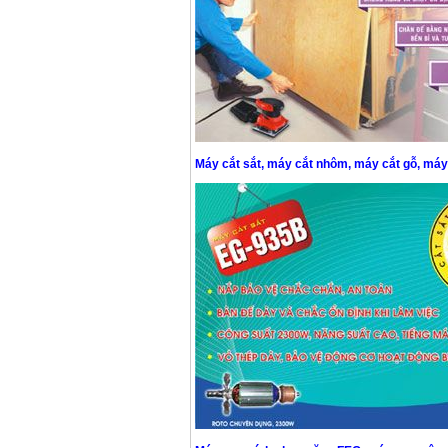
Máy khoan búa
Makita HP1630
(16mm) 710W
Giá
:
1697000
VND
Máy khoan Bosch
GSB 13RE (650W)
hộp giấy
Giá
:
1578000
VND
Máy cắt sắt, máy cắt nhôm, máy cắt gỗ, máy
Máy khoan Bosch
GSB 550 (550W)
Giá
:
1132000
VND
Bảng giá máy khoan
Bosch 2024
Giá
:
884000
VND
Máy khoan Bosch
GBH 2-24RE (790W)
Giá
:
3062000
VND