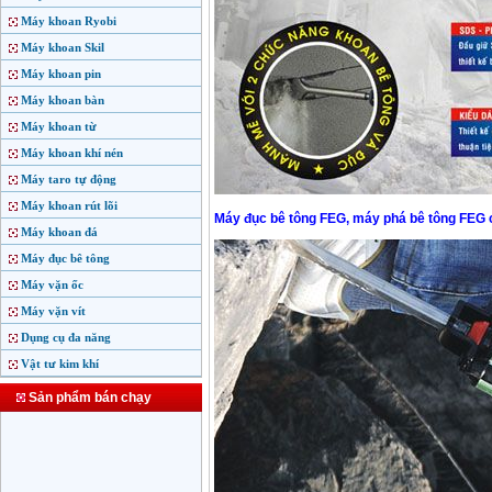
Máy khoan Ryobi
Máy khoan Skil
Máy khoan pin
Máy khoan bàn
Máy khoan từ
Máy khoan khí nén
Máy taro tự động
Máy khoan rút lõi
Máy đục bê tông FEG, máy phá bê tông FEG
Máy khoan đá
Máy đục bê tông
Máy vặn ốc
Máy vặn vít
Dụng cụ đa năng
Vật tư kim khí
Sản phẩm bán chạy