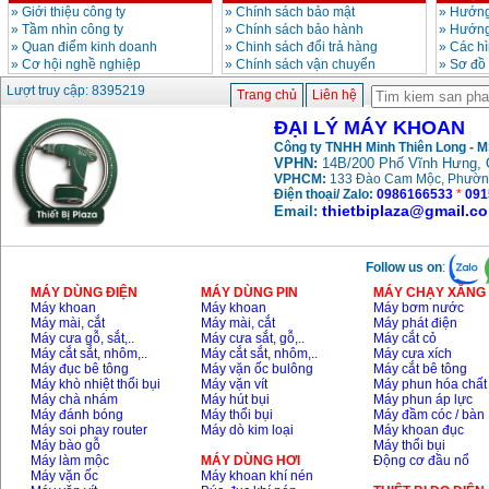
»
Giới thiệu công ty
»
Chính sách bảo mật
»
Hướng
»
Tầm nhìn công ty
»
Chính sách bảo hành
»
Hướng
»
Quan điểm kinh doanh
»
Chinh sách đổi trả hàng
»
Các h
»
Cơ hội nghề nghiệp
»
Chính sách vận chuyển
»
Sơ đồ
Lượt truy cập: 8395219
Trang chủ
Liên hệ
ĐẠI LÝ MÁY KHOAN
Công ty TNHH Minh Thiên Long - 
VPHN:
14B/200 Phố Vĩnh Hưng, 
VPHCM:
133 Đào Cam Mộc, Phườn
Điện thoại/ Zalo:
0986166533
*
091
thietbiplaza@gmail.c
Email:
Follow us on
:
MÁY DÙNG ĐIỆN
MÁY DÙNG PIN
MÁY CHẠY XĂNG 
Máy khoan
Máy khoan
Máy bơm nước
Máy mài, cắt
Máy mài, cắt
Máy phát điện
Máy cưa gỗ, sắt,..
Máy cưa sắt, gỗ,..
Máy cắt cỏ
Máy cắt sắt, nhôm,..
Máy cắt sắt, nhôm,..
Máy cưa xích
Máy đục bê tông
Máy vặn ốc bulông
Máy cắt bê tông
Máy khò nhiệt thổi bụi
Máy vặn vít
Máy phun hóa chất
Máy chà nhám
Máy hút bụi
Máy phun áp lực
Máy đánh bóng
Máy thổi bụi
Máy đầm cóc / bàn
Máy soi phay router
Máy dò kim loại
Máy khoan đục
Máy bào gỗ
Máy thổi bụi
Máy làm mộc
MÁY DÙNG HƠI
Động cơ đầu nổ
Máy vặn ốc
Máy khoan khí nén