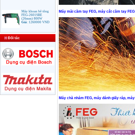
Máy khoan bê tông
Máy mài cầm tay FEG, máy cắt cầm tay FEG
FEG-2601SRE
(26mm) 800W
Giá
:
1260000
VND
Bảng giá mũi khoan
rút lõi bê tông
Đối tác
Giá
:
330000
VND
Máy Khoan Bosch
GSB 16RE (750W)
valy nhựa
Giá
:
1788000
VND
Bộ máy khoan Bosch
GSB 13RE hộp nhựa
100 chi tiết
Giá
:
1977000
VND
Máy chà nhám FEG, máy đánh giấy ráp, máy
Máy khoan sắt Bosch
GBM 350 (350W)
Giá
:
1038000
VND