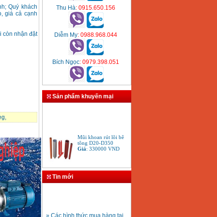
ình; Quý khách
Thu Hà
: 0915.650.156
, giá cả cạnh
i còn nhận đặt
Diễm My
: 0988.968.044
Bích Ngọc
: 0979.398.051
Sản phẩm khuyến mại
eg
,
Mũi khoan rút lõi bê
tông D20-D350
Giá
:
330000
VND
Bảng giá máy khoan
Tin mới
Bosch 2024
Giá
:
884000
VND
» Các hình thức mua hàng tại
Bộ máy khoan Bosch