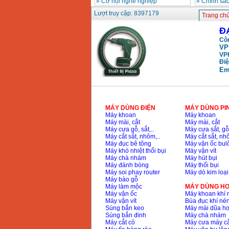
»
Cơ hội nghề nghiệp
»
Chính sá
Máy khoan búa
Lượt truy cập: 8397179
Makita HP1630
Trang ch
(16mm) 710W
Giá
:
1697000
VND
Đ
Côn
VP
Máy khoan Bosch
VP
GSB 13RE (650W)
Điệ
hộp giấy
Giá
:
1578000
VND
Em
Máy khoan Bosch
GSB 550 (550W)
Giá
:
1132000
VND
MÁY DÙNG ĐIỆN
MÁY DÙNG PI
Máy khoan
Máy khoan
Máy mài, cắt
Máy mài, cắt
Máy cưa gỗ, sắt,..
Máy cưa sắt, gỗ,
Máy cắt sắt, nhôm,..
Máy cắt sắt, nhô
Bảng giá máy khoan
Máy đục bê tông
Máy vặn ốc bul
Bosch 2024
Giá
:
884000
VND
Máy khò nhiệt thổi bụi
Máy vặn vít
Máy chà nhám
Máy hút bụi
Máy đánh bóng
Máy thổi bụi
Máy soi phay router
Máy dò kim loại
Máy bào gỗ
Máy khoan Bosch
Máy làm mộc
MÁY DÙNG HƠ
GBH 2-24RE (790W)
Giá
:
3062000
VND
Máy vặn ốc
Máy khoan khí 
Máy vặn vít
Búa đục khí né
Súng bắn keo
Máy mài dũa hơ
Súng bắn đinh
Máy chà nhám
Máy cắt cỏ
Máy cưa máy cắ