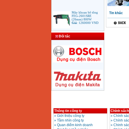
Máy khoan bê tông
Tin khác
FEG-2601SRE
(26mm) 800W
Giá
:
1260000
VND
Bảng giá mũi khoan
Đối tác
rút lõi bê tông
Giá
:
330000
VND
Máy Khoan Bosch
GSB 16RE (750W)
valy nhựa
Giá
:
1788000
VND
Bộ máy khoan Bosch
GSB 13RE hộp nhựa
100 chi tiết
Giá
:
1977000
VND
Máy khoan sắt Bosch
Thông tin công ty
Chính sách
GBM 350 (350W)
Giá
:
1038000
VND
»
Giới thiệu công ty
»
Chính sác
»
Tầm nhìn công ty
»
Chính sá
»
Quan điểm kinh doanh
»
Chinh sác