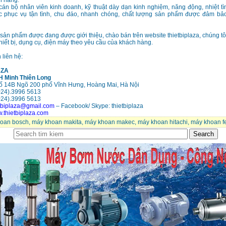
h hàng.
cán bộ nhân viên kinh doanh, kỹ thuật dày dạn kinh nghiệm, năng động, nhiệt t
 phục vụ tận tình, chu đáo, nhanh chóng, chất lượng sản phẩm được đảm bảo
ản phẩm được đang được giới thiệu, chào bán trên website thietbiplaza, chúng tô
iết bị, dụng cụ, điện máy theo yêu cầu của khách hàng.
n liên hệ:
AZA
 Minh Thiên Long
ố 14B Ngõ 200 phố Vĩnh Hưng, Hoàng Mai, Hà Nội
024).3996 5613
4).
3996 5613
etbiplaza@gmail.com
– Facebook/ Skype: thietbiplaza
.thietbiplaza.com
oan bosch
,
máy khoan makita
,
máy khoan makec
,
máy khoan hitachi
,
máy khoan f