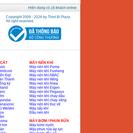
Hiện đang có 16 khách online
Copyright 2009 - 2026 by Thiet Bi Plaza.
All right reserved.
 CẮT
MÁY NÉN KHÍ
sic
Máy nén khí Puma
Weldcom
Máy nén khí Fusheng
ến Đạt
Máy nén khí ABAC
ân Thành
Máy nén khí Wing
ồng ký
Máy nen khí Arwa
iland
Máy nén khí Ergen
ero
Máy nén khí Pegasus
Wim
Máy nén khí chạy dầu
yundai
Máy nén khí chạy xăng
anasonic
Máy nén khí trục vít
G Welder
Máy sấy khí
nox
Đầu nén khí
bấm
lasma
MÁY BƠM / PHUN RỬA
t hơi
Máy bơm nước
hàn
Máy phun rửa áp lực