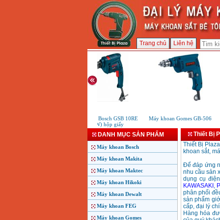
Trang chủ
Liên hệ
Máy khoan Bosch GSB 10RE
Máy khoan Gomes GB-506
(500W) hộp giấy
Thiết Bị 
DANH MỤC SẢN PHẨM
Thiết Bị Plaz
Máy khoan Bosch
khoan sắt, má
Máy khoan Makita
Để đáp ứng n
Máy khoan Maktec
nhu cầu sản xu
dụng cụ điện
Máy khoan Hikoki
KAWASAKI
,
phân phối đều
Máy khoan Dewalt
sản phẩm giới
Máy khoan FEG
cấp, đại lý ch
Hàng hóa đượ
Máy khoan Gomes