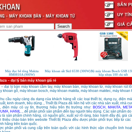
Máy đục bê tông Makita
Máy khoan sắt Skil 6538 (300W)
Bộ máy khoan Bosch GSB 13
HM0810A (900W)
hộp nhựa 100 chi tiết
Plaza – đại lý bán máy khoan giá rẻ
a – đại lý bán máy khoan cầm tay, máy khoan bàn, máy khoan từ, máy khoan rút lõ
y khoan gỗ, máy khoan bosch, máy khoan makita, máy khoan maktec, máy khoan hi
hu cầu ngày càng đa dạng của khách hàng về các loại thiết bị, dụng cụ, điện m
ất, kinh doanh, tiêu dùng.., Thiết Bị Plaza đã liên hệ với các nhà sản xuất, nhà cun
, điện máy có uy tín, thương hiệu trên thị trường như:
BOSCH
,
MAKITA
,
MET
PUMA
,
HANIL
.., để phân phối sản phẩm đến tay người tiêu dùng. Các sản phẩm do 
 là sản phẩm chính hãng, có nguồn gốc, xuất xứ rõ ràng, bảo hành đầy đủ, giá cả 
 thiệu chào bán trên website Thiết Bị Plaza đều được phân phối trực tiếp từ cá
ính hãng trên toàn quốc.
c phân phối và cung cấp trên toàn quốc với các hình thức vận chuyển linh hoạ