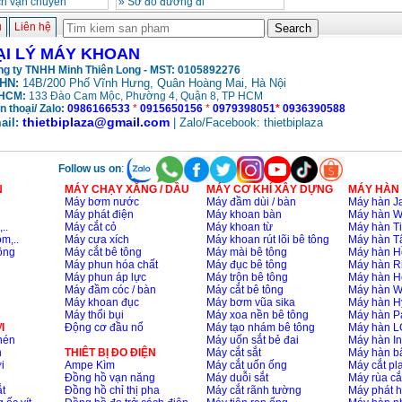
ch vận chuyển
»
Sơ đồ đường đi
ủ
Liên hệ
ẠI LÝ MÁY KHOAN
g ty TNHH Minh Thiên Long - MST: 0105892276
HN:
14B/200 Phố Vĩnh Hưng, Quân Hoàng Mai, Hà Nội
HCM:
133 Đào Cam Mộc, Phường 4, Quận 8, TP HCM
n thoại/ Zalo:
0986166533
*
0915650156
*
0979398051
*
0936390588
thietbiplaza@gmail.com
ail:
| Zalo/Facebook: thietbiplaza
Follow us on
:
N
MÁY CHẠY XĂNG / DẦU
MÁY CƠ KHÍ XÂY DỰNG
MÁY HÀN
Máy bơm nước
Máy đầm dùi / bàn
Máy hàn Ja
Máy phát điện
Máy khoan bàn
Máy hàn 
..
Máy cắt cỏ
Máy khoan từ
Máy hàn Ti
m,..
Máy cưa xích
Máy khoan rút lõi bê tông
Máy hàn T
ông
Máy cắt bê tông
Máy mài bê tông
Máy hàn H
Máy phun hóa chất
Máy đục bê tông
Máy hàn R
Máy phun áp lực
Máy trộn bê tông
Máy hàn H
Máy đầm cóc / bàn
Máy cắt bê tông
Máy hàn 
Máy khoan đục
Máy bơm vũa sika
Máy hàn H
Máy thổi bụi
Máy xoa nền bê tông
Máy hàn P
I
Động cơ đầu nổ
Máy tạo nhám bê tông
Máy hàn L
nén
Máy uốn sắt bẻ đai
Máy hàn I
n
THIÊT BỊ ĐO ĐIỆN
Máy cắt sắt
Máy hàn 
i
Ampe Kìm
Máy cắt uốn ống
Máy cắt p
Đồng hồ vạn năng
Máy duỗi sắt
Máy rùa cắ
t
Đồng hồ chỉ thị pha
Máy cắt rãnh tường
Máy phát 