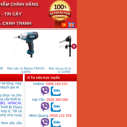
RE
Máy bắn vít Makita TD0101
Máy khoan bê tông Bosch GBH
Máy khoan từ taro Power
(230W)
4-32DFR (900W)
PB35RFV
Tư vấn trực tuyến
i bê tông, máy
Hotline
: 0986.166.533
tachi giá rẻ.
áy phục vụ cho
g cấp thiết bị,
Hải Yến
: 0936.390.588
ABO
,
HITACHI
,
Thiết Bị Plaza
hợp lý. Tất cả
c nhà nhà cung
Minh Quang
: 0936.132.359
t theo yêu cầu