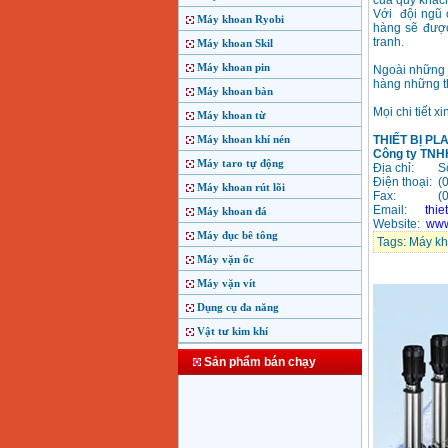
của quý khác
Với đội ngũ 
Máy khoan Ryobi
hàng sẽ được
tranh.
Máy khoan Skil
Máy khoan pin
Ngoài những s
hàng những th
Máy khoan bàn
Mọi chi tiết xi
Máy khoan từ
Máy khoan khí nén
THIẾT BỊ PL
Công ty TNHH
Máy taro tự động
Địa chỉ:
S
Điện thoại: (
Máy khoan rút lõi
Fax: (02
Email:
thi
Máy khoan đá
Website:
www
Máy đục bê tông
Tags:
Máy kh
Máy vặn ốc
Máy vặn vít
Dụng cụ đa năng
Vật tư kim khí
Sản phẩm bán chạy