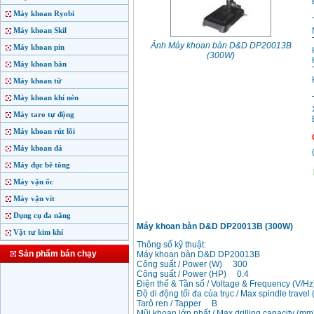
Máy khoan Ryobi
Máy khoan Skil
Ảnh Máy khoan bàn D&D DP20013B
Máy khoan pin
(300W)
Máy khoan bàn
Máy khoan từ
Máy khoan khí nén
Máy taro tự động
Máy khoan rút lõi
Máy khoan đá
Máy đục bê tông
Máy vặn ốc
Máy vặn vít
Dụng cụ đa năng
Máy khoan bàn D&D DP20013B (300W)
Vật tư kim khí
Thông số kỹ thuật:
Sản phẩm bán chạy
Máy khoan bàn D&D DP20013B
Công suất / Power (W) 300
Công suất / Power (HP) 0.4
Điện thế & Tần số / Voltage & Frequency (V/
Độ di động tối đa của trục / Max spindle trav
Tarô ren / Tapper B
Mũi khoan lớn nhất / Max drilling capacity (mm