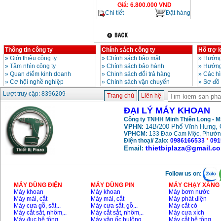
Giá
:
6.800.000
VND
Chi tiết
Đặt hàng
Thông tin công ty
Chính sách công ty
Hỗ trợ 
»
Giới thiệu công ty
»
Chính sách bảo mật
»
Hướng
»
Tầm nhìn công ty
»
Chính sách bảo hành
»
Hướng
»
Quan điểm kinh doanh
»
Chinh sách đổi trả hàng
»
Các h
»
Cơ hội nghề nghiệp
»
Chính sách vận chuyển
»
Sơ đồ
Lượt truy cập: 8396209
Trang chủ
Liên hệ
ĐẠI LÝ MÁY KHOAN
Công ty TNHH Minh Thiên Long - 
VPHN:
14B/200 Phố Vĩnh Hưng, 
VPHCM:
133 Đào Cam Mộc, Phườn
Điện thoại/ Zalo:
0986166533
*
091
thietbiplaza@gmail.c
Email:
Follow us on
:
MÁY DÙNG ĐIỆN
MÁY DÙNG PIN
MÁY CHẠY XĂNG 
Máy khoan
Máy khoan
Máy bơm nước
Máy mài, cắt
Máy mài, cắt
Máy phát điện
Máy cưa gỗ, sắt,..
Máy cưa sắt, gỗ,..
Máy cắt cỏ
Máy cắt sắt, nhôm,..
Máy cắt sắt, nhôm,..
Máy cưa xích
Máy đục bê tông
Máy vặn ốc bulông
Máy cắt bê tông