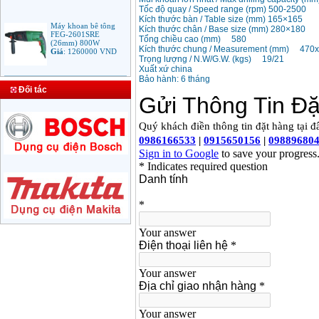
Tốc độ quay / Speed range (rpm) 500-2500
Kích thước bàn / Table size (mm) 165×165
Máy khoan bê tông
Kích thước chân / Base size (mm) 280×180
FEG-2601SRE
Tổng chiều cao (mm) 580
(26mm) 800W
Giá
:
1260000
VND
Kích thước chung / Measurement (mm) 470
Trọng lượng / N.W/G.W. (kgs) 19/21
Xuất xứ china
Bảo hành: 6 tháng
Bảng giá mũi khoan
Đối tác
rút lõi bê tông
Giá
:
330000
VND
Máy Khoan Bosch
GSB 16RE (750W)
valy nhựa
Giá
:
1788000
VND
Bộ máy khoan Bosch
GSB 13RE hộp nhựa
100 chi tiết
Giá
:
1977000
VND
Máy khoan sắt Bosch
GBM 350 (350W)
Giá
:
1038000
VND