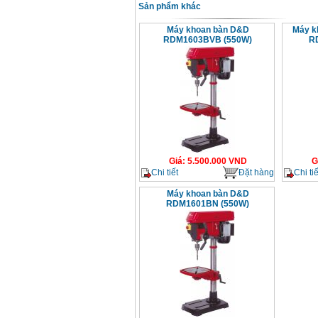
Sản phẩm khác
Máy khoan bàn D&D
Máy kh
RDM1603BVB (550W)
R
Giá
:
5.500.000
VND
G
Chi tiết
Đặt hàng
Chi tiế
Máy khoan bàn D&D
RDM1601BN (550W)