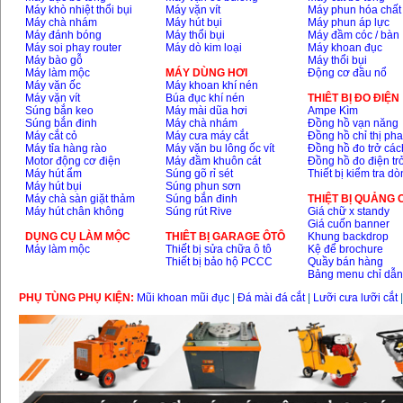
Máy khò nhiệt thổi bụi
Máy vặn vít
Máy phun hóa chất
Máy chà nhám
Máy hút bụi
Máy phun áp lực
Máy đánh bóng
Máy thổi bụi
Máy đầm cóc / bàn
Máy soi phay router
Máy dò kim loại
Máy khoan đục
Máy bào gỗ
Máy thổi bụi
Máy làm mộc
MÁY DÙNG HƠI
Động cơ đầu nổ
Máy vặn ốc
Máy khoan khí nén
Máy vặn vít
Búa đục khí nén
THIÊT BỊ ĐO ĐIỆN
Súng bắn keo
Máy mài dũa hơi
Ampe Kìm
Súng bắn đinh
Máy chà nhám
Đồng hồ vạn năng
Máy cắt cỏ
Máy cưa máy cắt
Đồng hồ chỉ thị ph
Máy tỉa hàng rào
Máy vặn bu lông ốc vít
Đồng hồ đo trở các
Motor động cơ điện
Máy đầm khuôn cát
Đồng hồ đo điện tr
Máy hút ẩm
Súng gõ rỉ sét
Thiết bị kiểm tra d
Máy hút bụi
Súng phun sơn
Máy chà sàn giặt thảm
Súng bắn đinh
THIỆT BỊ QUẢNG
Máy hút chân không
Súng rút Rive
Giá chữ x standy
Giá cuốn banner
DỤNG CỤ LÀM MỘC
THIÊT BỊ GARAGE ÔTÔ
Khung backdrop
Máy làm mộc
Thiết bị sửa chữa ô tô
Kệ để brochure
Thiết bị bảo hộ PCCC
Quầy bán hàng
Bảng menu chỉ dẫ
PHỤ TÙNG PHỤ KIỆN:
Mũi khoan mũi đục
|
Đá mài đá cắt
|
Lưỡi cưa lưỡi cắt